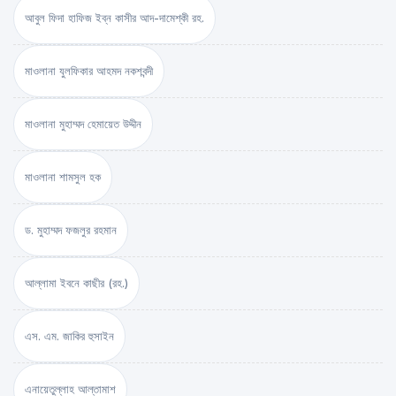
আবুল ফিদা হাফিজ ইব্‌ন কাসীর আদ-দামেশ্‌কী রহ.
মাওলানা যুলফিকার আহমদ নকশবন্দী
মাওলানা মুহাম্মদ হেমায়েত উদ্দীন
মাওলানা শামসুল হক
ড. মুহাম্মদ ফজলুর রহমান
আল্লামা ইবনে কাছীর (রহ.)
এস. এম. জাকির হুসাইন
এনায়েতুল্লাহ আল্‌তামাশ