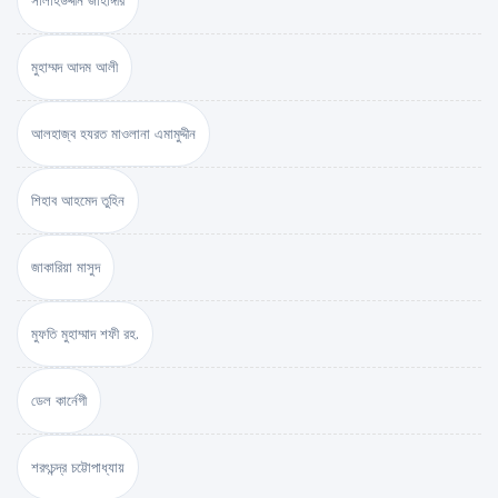
সালাহউদ্দীন জাহাঙ্গীর
মুহাম্মদ আদম আলী
আলহাজ্ব হযরত মাওলানা এমামুদ্দীন
শিহাব আহমেদ তুহিন
জাকারিয়া মাসুদ
মুফতি মুহাম্মাদ শফী রহ.
ডেল কার্নেগী
শরৎচন্দ্র চট্টোপাধ্যায়