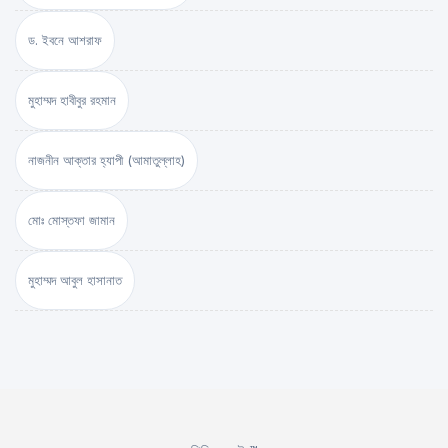
ড. ইবনে আশরাফ
মুহাম্মদ হাবীবুর রহমান
নাজনীন আক্তার হ্যাপী (আমাতুল্লাহ)
মোঃ মোস্তফা জামান
মুহাম্মদ আবুল হাসানাত