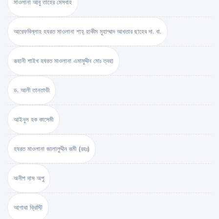
মাওলানা আবু তাহের মেসবাহ
আরেফবিল্লাহ হযরত মাওলানা শাহ্ হাকীম মুহাম্মাদ আখতার ছাহেব দা. বা.
রূহানী শাইখ হযরত মাওলানা এমামুদ্দীন মোঃ ত্বহা
ড. আলী তানতাভী
আইনুল হক কাসেমী
হযরত মাওলানা জালালুদ্দীন রূমী (রহঃ)
অনীশ দাস অপু
আগাথা ক্রিস্টি