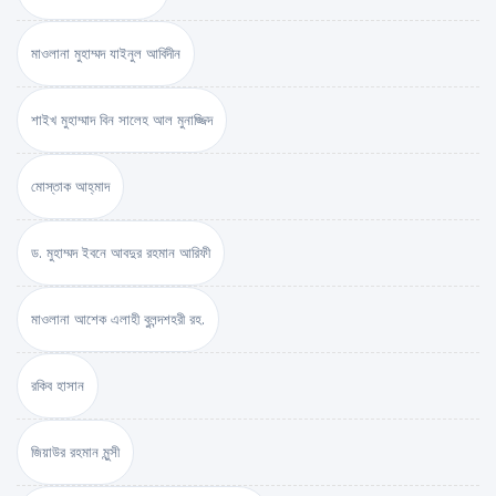
মাওলানা মুহাম্মদ যাইনুল আবিদীন
শাইখ মুহাম্মাদ বিন সালেহ আল মুনাজ্জিদ
মোস্তাক আহ্‌মাদ
ড. মুহাম্মদ ইবনে আবদুর রহমান আরিফী
মাওলানা আশেক এলাহী বুলন্দশহরী রহ.
রকিব হাসান
জিয়াউর রহমান মুন্সী