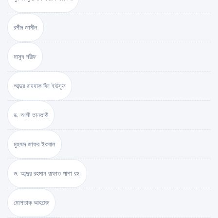
রশীদ জামীল
মাসুদ শরীফ
আব্দুর রাযযাক বিন ইউসুফ
ড. আলী তানতাবী
মুহম্মদ জাফর ইকবাল
ড. আব্দুর রহমান রাফাত পাশা রহ.
মোশতাক আহমেদ