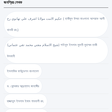
জনপ্রিয় লেখক
حكيم الامت مولانا اشرف علي تهانوي رح ( হাকীমুল উম্মত মাওলানা আশরাফ আলী
থানভী রহ.)
(شيخ الاسلام مفتي محمد تقي عثماني) শাইখুল ইসলাম মুফতী মুহাম্মদ তাকী
উসমানী
ইসলামিক ফাউন্ডেশন বাংলাদেশ
ড. খোন্দকার আব্দুল্লাহ জাহাঙ্গীর
হুজ্জাতুল ইসলাম ইমাম গাযযালী রহ.