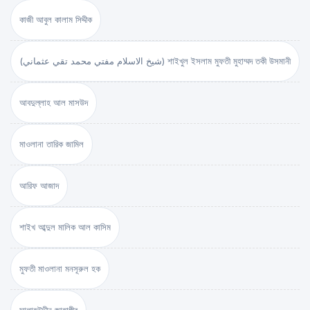
কাজী আবুল কালাম সিদ্দীক
(شيخ الاسلام مفتي محمد تقي عثماني) শাইখুল ইসলাম মুফতী মুহাম্মদ তকী উসমানী
আবদুল্লাহ আল মাসউদ
মাওলানা তারিক জামিল
আরিফ আজাদ
শাইখ আব্দুল মালিক আল কাসিম
মুফতী মাওলানা মনসূরুল হক