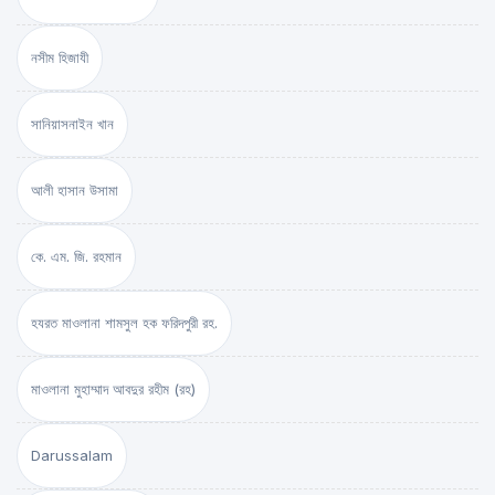
নসীম হিজাযী
সানিয়াসনাইন খান
আলী হাসান উসামা
কে. এম. জি. রহমান
হযরত মাওলানা শামসুল হক ফরিদপুরী রহ.
মাওলানা মুহাম্মাদ আবদুর রহীম (রহ)
Darussalam