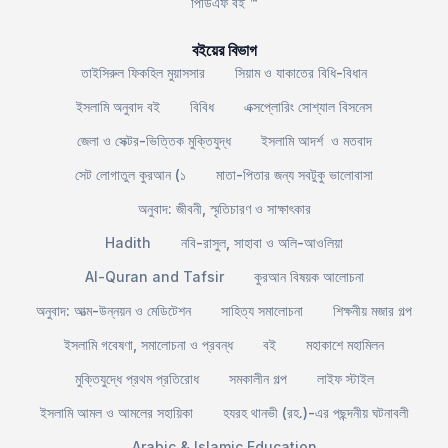
পিডিএফ বই ™
বইয়ের বিভাগ
তাইসিরুল ফিকহিল মুয়াসসার
সিয়াম ও যাকাতের বিধি-বিধান
ইসলামি অনুবাদ বই
বিবিধ
এক্সপ্লোরিং সোশ্যাল বিসনেস
জেলা ও সেক্টর-ভিত্তিক মুক্তিযুদ্ধ
ইসলামি আদর্শ ও মতবাদ
সেট লোগাতুল কুরআন (১
মাতা-পিতার জন্য সবটুকু ভালোবাসা
অনুবাদ: জীবনী, স্মৃতিচারণ ও সাক্ষাৎকার
Hadith
নবি-রাসুল, সাহাবা ও অলি-আওলিয়া
Al-Quran and Tafsir
কুরআন বিষয়ক আলোচনা
অনুবাদ: আত্ম-উন্নয়ন ও মেডিটেশন
সাহিত্য সমালোচনা
শিক্ষনীয় মজার গল্প
ইসলামি গবেষণা, সমালোচনা ও প্রবন্ধ
বই
মহাকাশে মহামিলন
মুক্তিযুদ্ধে প্রথম প্রতিরোধ
সমকালীন গল্প
লাইফ স্টাইল
ইসলামি আমল ও আমলের সহায়িকা
হযরহ থানভী (রহ.)-এর পছন্দনীয় ঘটনাবলী
Arabic & Islamic Education