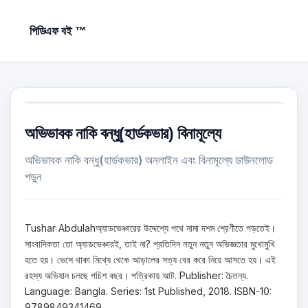
পিডিএফ বই ™
অভিভাবক নাকি বন্ধু(হার্ডকভার) বিনামূল্যে
অভিভাবক নাকি বন্ধু(হার্ডকভার) অনলাইন এবং বিনামূল্যে ডাউনলোড
পড়ুন
Tushar Abdulahঅ্যাডভেঞ্চারের উদ্দেশ্যে পথে নামা দশম শ্রেণীতে পড়তেই।
সাংবাদিকতা তো অ্যাডভেঞ্চারই, তাই না? প্রতিদিন নতুন নতুন অভিজ্ঞতার মুখোমুখি
হতে হয়। ভেসে থাকা মিথ্যে থেকে আড়ালের সত্য বের করে নিয়ে আসতে হয়। এই
রহস্য অভিযান চলছে পচিশ বছর। পত্রিকায় আট. Publisher: চৈতন্য.
Language: Bangla. Series: 1st Published, 2018. ISBN-10:
9789849341469.