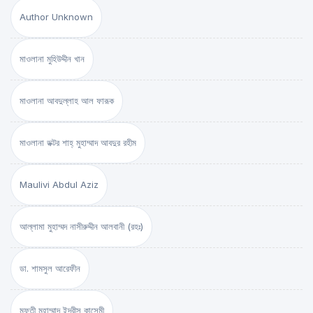
Author Unknown
মাওলানা মুহিউদ্দীন খান
মাওলানা আবদুল্লাহ আল ফারূক
মাওলানা ডক্টর শাহ্‌ মুহাম্মাদ আবদুর রহীম
Maulivi Abdul Aziz
আল্লামা মুহাম্মদ নাসীরুদ্দীন আলবানী (রহঃ)
ডা. শামসুল আরেফীন
মুফতী মুহাম্মাদ ইদরীস কাসেমী