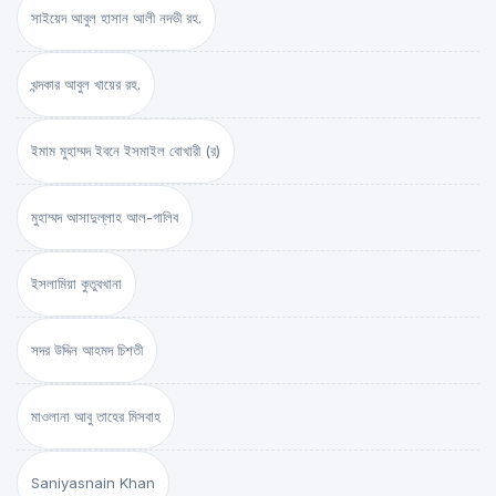
সাইয়েদ আবুল হাসান আলী নদভী রহ.
খন্দকার আবুল খায়ের রহ.
ইমাম মুহাম্মদ ইবনে ইসমাইল বোখারী (র)
মুহাম্মদ আসাদুল্লাহ আল-গালিব
ইসলামিয়া কুতুবখানা
সদর উদ্দিন আহমদ চিশতী
মাওলানা আবু তাহের মিসবাহ
Saniyasnain Khan