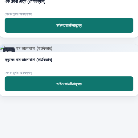
এক চোখা দৈত্য (পেপারব্যাক)
লেখক:তুষার আবদুল্লাহ্
ডাউনলোডবিনামূল্যে
PDF
স্কুলের নাম ভালোবাসা (হার্ডকভার)
লেখক:তুষার আবদুল্লাহ্
ডাউনলোডবিনামূল্যে