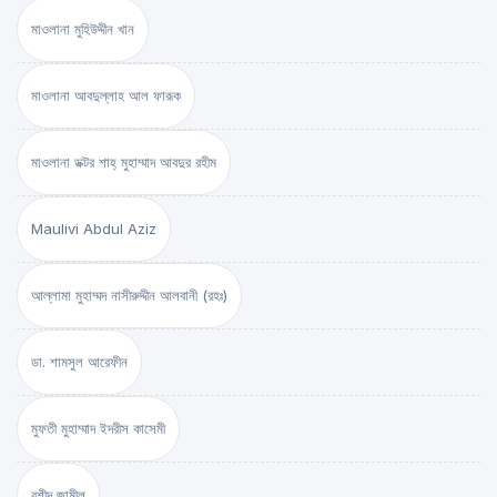
মাওলানা মুহিউদ্দীন খান
মাওলানা আবদুল্লাহ আল ফারূক
মাওলানা ডক্টর শাহ্‌ মুহাম্মাদ আবদুর রহীম
Maulivi Abdul Aziz
আল্লামা মুহাম্মদ নাসীরুদ্দীন আলবানী (রহঃ)
ডা. শামসুল আরেফীন
মুফতী মুহাম্মাদ ইদরীস কাসেমী
রশীদ জামীল