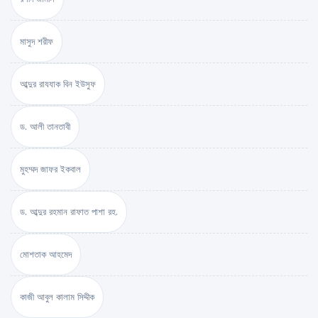
মাসুদ শরীফ
আব্দুর রাযযাক বিন ইউসুফ
ড. আলী তানতাবী
মুহম্মদ জাফর ইকবাল
ড. আব্দুর রহমান রাফাত পাশা রহ.
মোশতাক আহমেদ
কাজী আবুল কালাম সিদ্দীক