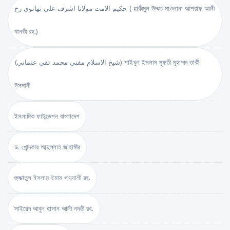
حكيم الامت مولانا اشرف علي تهانوي رح ( হাকীমুল উম্মত মাওলানা আশরাফ আলী
থানভী রহ.)
(شيخ الاسلام مفتي محمد تقي عثماني) শাইখুল ইসলাম মুফতী মুহাম্মদ তাকী
উসমানী
ইসলামিক ফাউন্ডেশন বাংলাদেশ
ড. খোন্দকার আব্দুল্লাহ জাহাঙ্গীর
হুজ্জাতুল ইসলাম ইমাম গাযযালী রহ.
সাইয়েদ আবুল হাসান আলী নদভী রহ.