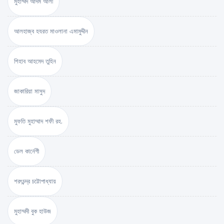
মুহাম্মদ আদম আলী
আলহাজ্ব হযরত মাওলানা এমামুদ্দীন
শিহাব আহমেদ তুহিন
জাকারিয়া মাসুদ
মুফতি মুহাম্মাদ শফী রহ.
ডেল কার্নেগী
শরৎচন্দ্র চট্টোপাধ্যায়
মুহাম্মদী বুক হাউজ