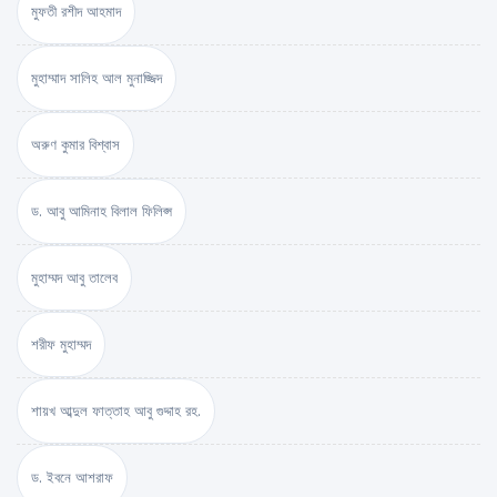
মুফতী রশীদ আহমাদ
মুহাম্মাদ সালিহ আল মুনাজ্জিদ
অরুণ কুমার বিশ্বাস
ড. আবু আমিনাহ বিলাল ফিলিপ্স
মুহাম্মদ আবু তালেব
শরীফ মুহাম্মদ
শায়খ আব্দুল ফাত্তাহ আবু গুদ্দাহ রহ.
ড. ইবনে আশরাফ