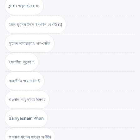
খন্দকার আবুল খায়ের রহ.
ইমাম মুহাম্মদ ইবনে ইসমাইল বোখারী (র)
মুহাম্মদ আসাদুল্লাহ আল-গালিব
ইসলামিয়া কুতুবখানা
সদর উদ্দিন আহমদ চিশতী
মাওলানা আবু তাহের মিসবাহ
Saniyasnain Khan
মাওলানা মুহাম্মদ যাইনুল আবিদীন