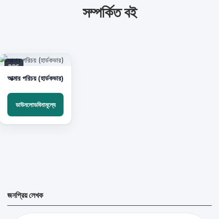
সম্পর্কিত বই
PDF
আত্মার পরিচয় (হার্ডকভার)
ডাউনলোডবিনামূল্যে
জনপ্রিয় লেখক