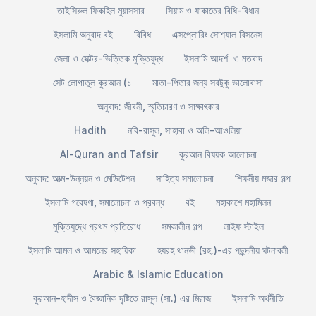
তাইসিরুল ফিকহিল মুয়াসসার
সিয়াম ও যাকাতের বিধি-বিধান
ইসলামি অনুবাদ বই
বিবিধ
এক্সপ্লোরিং সোশ্যাল বিসনেস
জেলা ও সেক্টর-ভিত্তিক মুক্তিযুদ্ধ
ইসলামি আদর্শ ও মতবাদ
সেট লোগাতুল কুরআন (১
মাতা-পিতার জন্য সবটুকু ভালোবাসা
অনুবাদ: জীবনী, স্মৃতিচারণ ও সাক্ষাৎকার
Hadith
নবি-রাসুল, সাহাবা ও অলি-আওলিয়া
Al-Quran and Tafsir
কুরআন বিষয়ক আলোচনা
অনুবাদ: আত্ম-উন্নয়ন ও মেডিটেশন
সাহিত্য সমালোচনা
শিক্ষনীয় মজার গল্প
ইসলামি গবেষণা, সমালোচনা ও প্রবন্ধ
বই
মহাকাশে মহামিলন
মুক্তিযুদ্ধে প্রথম প্রতিরোধ
সমকালীন গল্প
লাইফ স্টাইল
ইসলামি আমল ও আমলের সহায়িকা
হযরহ থানভী (রহ.)-এর পছন্দনীয় ঘটনাবলী
Arabic & Islamic Education
কুরআন-হাদীস ও বৈজ্ঞানিক দৃষ্টিতে রাসূল (সা.) এর মিরাজ
ইসলামি অর্থনীতি