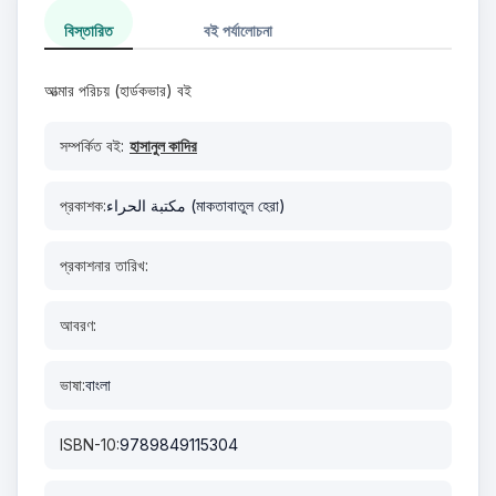
বিস্তারিত
বই পর্যালোচনা
আত্মার পরিচয় (হার্ডকভার) বই
সম্পর্কিত বই:
হাসানুল কাদির
প্রকাশক:
مكتبة الحراء (মাকতাবাতুল হেরা)
প্রকাশনার তারিখ:
আবরণ:
ভাষা:
বাংলা
ISBN-10:
9789849115304