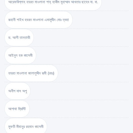
আরেফবিল্লাহ হযরত মাওলানা শাহ্ হাকীম মুহাম্মাদ আখতার ছাহেব দা. বা.
রূহানী শাইখ হযরত মাওলানা এমামুদ্দীন মোঃ ত্বহা
ড. আলী তানতাভী
আইনুল হক কাসেমী
হযরত মাওলানা জালালুদ্দীন রূমী (রহঃ)
অনীশ দাস অপু
আগাথা ক্রিস্টি
মুফতী মীযানুর রহমান কাসেমী