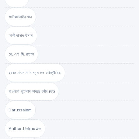
সানিয়াসনাইন খান
আলী হাসান উসামা
কে. এম. জি. রহমান
হযরত মাওলানা শামসুল হক ফরিদপুরী রহ.
মাওলানা মুহাম্মাদ আবদুর রহীম (রহ)
Darussalam
Author Unknown