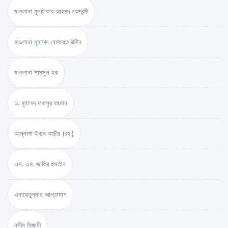
মাওলানা যুলফিকার আহমদ নকশবন্দী
মাওলানা মুহাম্মদ হেমায়েত উদ্দীন
মাওলানা শামসুল হক
ড. মুহাম্মদ ফজলুর রহমান
আল্লামা ইবনে কাছীর (রহ.)
এস. এম. জাকির হুসাইন
এনায়েতুল্লাহ আল্‌তামাশ
নসীম হিজাযী