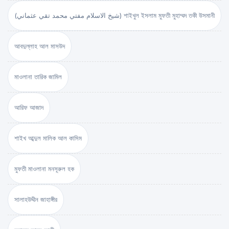
(شيخ الاسلام مفتي محمد تقي عثماني) শাইখুল ইসলাম মুফতী মুহাম্মদ তকী উসমানী
আবদুল্লাহ আল মাসউদ
মাওলানা তারিক জামিল
আরিফ আজাদ
শাইখ আব্দুল মালিক আল কাসিম
মুফতী মাওলানা মনসূরুল হক
সালাহউদ্দীন জাহাঙ্গীর