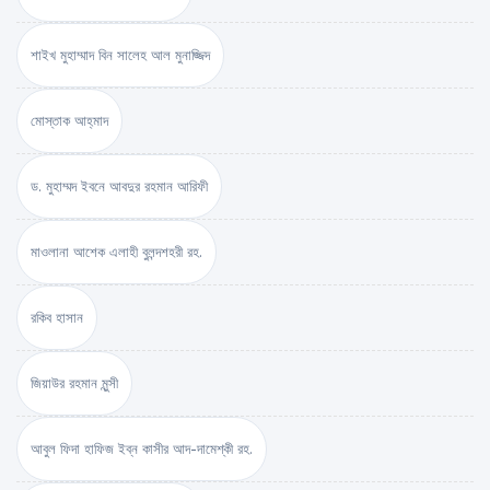
শাইখ মুহাম্মাদ বিন সালেহ আল মুনাজ্জিদ
মোস্তাক আহ্‌মাদ
ড. মুহাম্মদ ইবনে আবদুর রহমান আরিফী
মাওলানা আশেক এলাহী বুলন্দশহরী রহ.
রকিব হাসান
জিয়াউর রহমান মুন্সী
আবুল ফিদা হাফিজ ইব্‌ন কাসীর আদ-দামেশ্‌কী রহ.