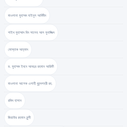
মাওলানা মুহাম্মদ যাইনুল আবিদীন
শাইখ মুহাম্মাদ বিন সালেহ আল মুনাজ্জিদ
মোস্তাক আহ্‌মাদ
ড. মুহাম্মদ ইবনে আবদুর রহমান আরিফী
মাওলানা আশেক এলাহী বুলন্দশহরী রহ.
রকিব হাসান
জিয়াউর রহমান মুন্সী