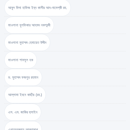
আবুল ফিদা হাফিজ ইব্‌ন কাসীর আদ-দামেশ্‌কী রহ.
মাওলানা যুলফিকার আহমদ নকশবন্দী
মাওলানা মুহাম্মদ হেমায়েত উদ্দীন
মাওলানা শামসুল হক
ড. মুহাম্মদ ফজলুর রহমান
আল্লামা ইবনে কাছীর (রহ.)
এস. এম. জাকির হুসাইন
এনায়েতুল্লাহ আল্‌তামাশ