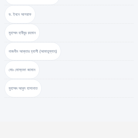
ড. ইবনে আশরাফ
মুহাম্মদ হাবীবুর রহমান
নাজনীন আক্তার হ্যাপী (আমাতুল্লাহ)
মোঃ মোস্তফা জামান
মুহাম্মদ আবুল হাসানাত