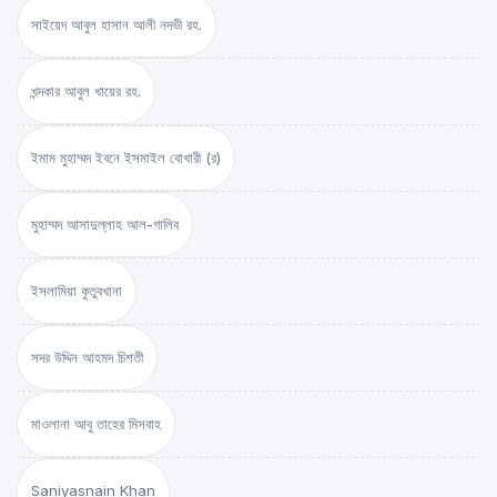
সাইয়েদ আবুল হাসান আলী নদভী রহ.
খন্দকার আবুল খায়ের রহ.
ইমাম মুহাম্মদ ইবনে ইসমাইল বোখারী (র)
মুহাম্মদ আসাদুল্লাহ আল-গালিব
ইসলামিয়া কুতুবখানা
সদর উদ্দিন আহমদ চিশতী
মাওলানা আবু তাহের মিসবাহ
Saniyasnain Khan