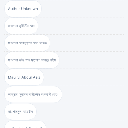
Author Unknown
মাওলানা মুহিউদ্দীন খান
মাওলানা আবদুল্লাহ আল ফারূক
মাওলানা ডক্টর শাহ্‌ মুহাম্মাদ আবদুর রহীম
Maulivi Abdul Aziz
আল্লামা মুহাম্মদ নাসীরুদ্দীন আলবানী (রহঃ)
ডা. শামসুল আরেফীন