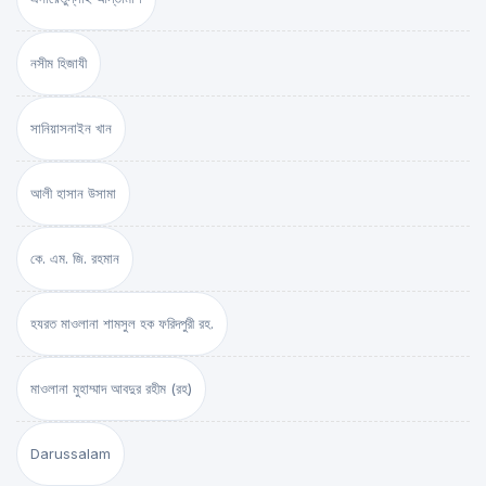
নসীম হিজাযী
সানিয়াসনাইন খান
আলী হাসান উসামা
কে. এম. জি. রহমান
হযরত মাওলানা শামসুল হক ফরিদপুরী রহ.
মাওলানা মুহাম্মাদ আবদুর রহীম (রহ)
Darussalam