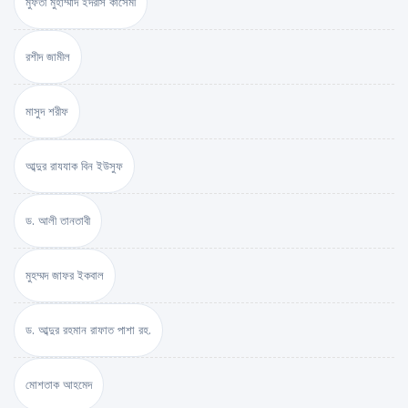
মুফতী মুহাম্মাদ ইদরীস কাসেমী
রশীদ জামীল
মাসুদ শরীফ
আব্দুর রাযযাক বিন ইউসুফ
ড. আলী তানতাবী
মুহম্মদ জাফর ইকবাল
ড. আব্দুর রহমান রাফাত পাশা রহ.
মোশতাক আহমেদ