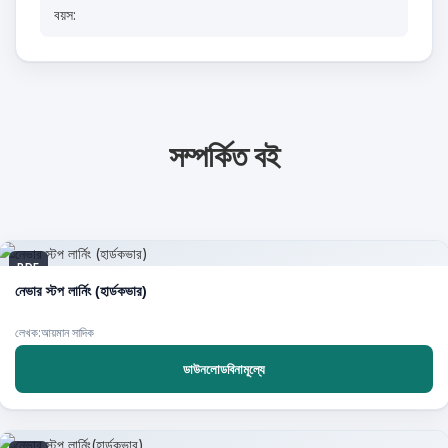
বয়স:
সম্পর্কিত বই
PDF
নেভার স্টপ লার্নিং (হার্ডকভার)
লেখক:আয়মান সাদিক
ডাউনলোডবিনামূল্যে