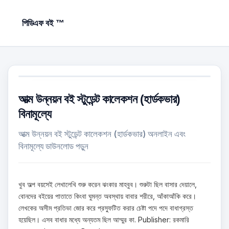
পিডিএফ বই ™
আত্ম উন্নয়ন বই স্টুডেন্ট কালেকশন (হার্ডকভার)
বিনামূল্যে
আত্ম উন্নয়ন বই স্টুডেন্ট কালেকশন (হার্ডকভার) অনলাইন এবং
বিনামূল্যে ডাউনলোড পড়ুন
খুব অল্প বয়সেই লেখালেখি শুরু করেন ঝংকার মাহবুব। শুরুটা ছিল বাসার দেয়ালে,
বোনদের বইয়ের পাতাতে কিংবা ঘুমন্ত অবস্থায় বাবার শরীরে, আঁকাআঁকি করে।
লেখকের অসীম প্রতিভা জোর করে প্রস্ফুটিত করার চেষ্টা পদে পদে বাধাগ্রস্ত
হয়েছিল। এসব বাধার মধ্যে অন্যতম ছিল আম্মুর কা. Publisher: রকমারি