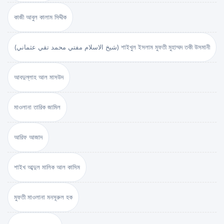
কাজী আবুল কালাম সিদ্দীক
(شيخ الاسلام مفتي محمد تقي عثماني) শাইখুল ইসলাম মুফতী মুহাম্মদ তকী উসমানী
আবদুল্লাহ আল মাসউদ
মাওলানা তারিক জামিল
আরিফ আজাদ
শাইখ আব্দুল মালিক আল কাসিম
মুফতী মাওলানা মনসূরুল হক