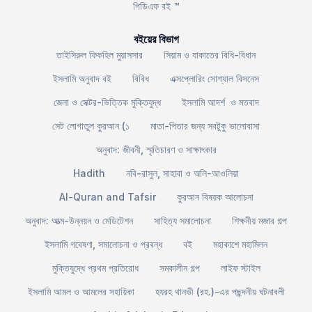
পিডিএফ বই ™
বইয়ের বিভাগ
তাইসিরুল ফিকহিল মুয়াসসার
সিয়াম ও যাকাতের বিধি-বিধান
ইসলামি অনুবাদ বই
বিবিধ
এক্সপ্লোরিং সোশ্যাল বিসনেস
জেলা ও সেক্টর-ভিত্তিক মুক্তিযুদ্ধ
ইসলামি আদর্শ ও মতবাদ
সেট লোগাতুল কুরআন (১
মাতা-পিতার জন্য সবটুকু ভালোবাসা
অনুবাদ: জীবনী, স্মৃতিচারণ ও সাক্ষাৎকার
Hadith
নবি-রাসুল, সাহাবা ও অলি-আওলিয়া
Al-Quran and Tafsir
কুরআন বিষয়ক আলোচনা
অনুবাদ: আত্ম-উন্নয়ন ও মেডিটেশন
সাহিত্য সমালোচনা
শিক্ষনীয় মজার গল্প
ইসলামি গবেষণা, সমালোচনা ও প্রবন্ধ
বই
মহাকাশে মহামিলন
মুক্তিযুদ্ধে প্রথম প্রতিরোধ
সমকালীন গল্প
লাইফ স্টাইল
ইসলামি আমল ও আমলের সহায়িকা
হযরহ থানভী (রহ.)-এর পছন্দনীয় ঘটনাবলী