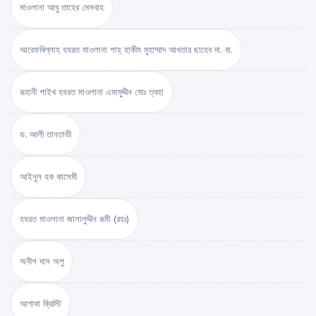
মাওলানা আবু তাহের মেসবাহ
আরেফবিল্লাহ হযরত মাওলানা শাহ্ হাকীম মুহাম্মাদ আখতার ছাহেব দা. বা.
রূহানী শাইখ হযরত মাওলানা এমামুদ্দীন মোঃ ত্বহা
ড. আলী তানতাভী
আইনুল হক কাসেমী
হযরত মাওলানা জালালুদ্দীন রূমী (রহঃ)
অনীশ দাস অপু
আগাথা ক্রিস্টি