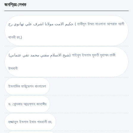
জনপ্রিয় লেখক
حكيم الامت مولانا اشرف علي تهانوي رح ( হাকীমুল উম্মত মাওলানা আশরাফ আলী
থানভী রহ.)
(شيخ الاسلام مفتي محمد تقي عثماني) শাইখুল ইসলাম মুফতী মুহাম্মদ তাকী
উসমানী
ইসলামিক ফাউন্ডেশন বাংলাদেশ
ড. খোন্দকার আব্দুল্লাহ জাহাঙ্গীর
হুজ্জাতুল ইসলাম ইমাম গাযযালী রহ.