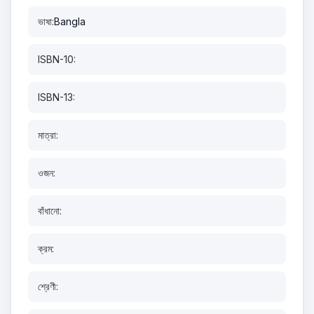
ভাষা:
Bangla
ISBN-10:
ISBN-13:
মাত্রা:
ওজন:
বাঁধানো:
ক্রম:
শ্রেণী: