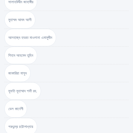
সালাহউদ্দীন জাহাঙ্গীর
মুহাম্মদ আদম আলী
আলহাজ্ব হযরত মাওলানা এমামুদ্দীন
শিহাব আহমেদ তুহিন
জাকারিয়া মাসুদ
মুফতি মুহাম্মাদ শফী রহ.
ডেল কার্নেগী
শরৎচন্দ্র চট্টোপাধ্যায়