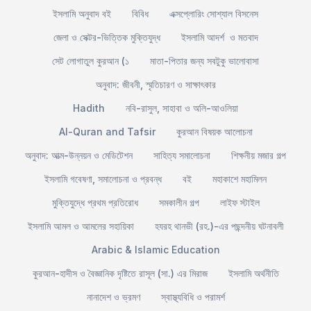
ইসলামি অনুবাদ বই
বিবিধ
এক্সপ্লোরিং সোশ্যাল বিসনেস
জেলা ও সেক্টর-ভিত্তিক মুক্তিযুদ্ধ
ইসলামি আদর্শ ও মতবাদ
সেট লোগাতুল কুরআন (১
মাতা-পিতার জন্য সবটুকু ভালোবাসা
অনুবাদ: জীবনী, স্মৃতিচারণ ও সাক্ষাৎকার
Hadith
নবি-রাসুল, সাহাবা ও অলি-আওলিয়া
Al-Quran and Tafsir
কুরআন বিষয়ক আলোচনা
অনুবাদ: আত্ম-উন্নয়ন ও মেডিটেশন
সাহিত্য সমালোচনা
শিক্ষনীয় মজার গল্প
ইসলামি গবেষণা, সমালোচনা ও প্রবন্ধ
বই
মহাকাশে মহামিলন
মুক্তিযুদ্ধে প্রথম প্রতিরোধ
সমকালীন গল্প
লাইফ স্টাইল
ইসলামি আমল ও আমলের সহায়িকা
হযরহ থানভী (রহ.)-এর পছন্দনীয় ঘটনাবলী
Arabic & Islamic Education
কুরআন-হাদীস ও বৈজ্ঞানিক দৃষ্টিতে রাসূল (সা.) এর মিরাজ
ইসলামি অর্থনীতি
নানাদেশ ও ভ্রমণ
স্বাস্থ্যবিধি ও পরামর্শ