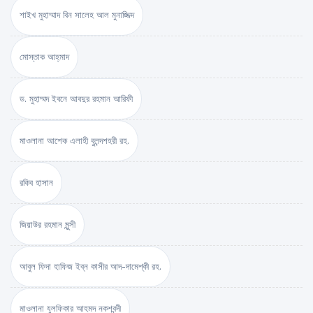
শাইখ মুহাম্মাদ বিন সালেহ আল মুনাজ্জিদ
মোস্তাক আহ্‌মাদ
ড. মুহাম্মদ ইবনে আবদুর রহমান আরিফী
মাওলানা আশেক এলাহী বুলন্দশহরী রহ.
রকিব হাসান
জিয়াউর রহমান মুন্সী
আবুল ফিদা হাফিজ ইব্‌ন কাসীর আদ-দামেশ্‌কী রহ.
মাওলানা যুলফিকার আহমদ নকশবন্দী