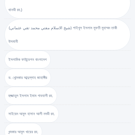
থানভী রহ.)
(شيخ الاسلام مفتي محمد تقي عثماني) শাইখুল ইসলাম মুফতী মুহাম্মদ তাকী
উসমানী
ইসলামিক ফাউন্ডেশন বাংলাদেশ
ড. খোন্দকার আব্দুল্লাহ জাহাঙ্গীর
হুজ্জাতুল ইসলাম ইমাম গাযযালী রহ.
সাইয়েদ আবুল হাসান আলী নদভী রহ.
খন্দকার আবুল খায়ের রহ.