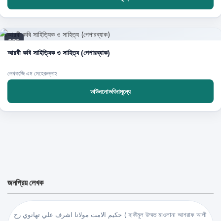
PDF
আরবী কবি সাহিত্যিক ও সাহিত্য (পেপারব্যাক)
লেখক:জি এম মেহেরুল্লাহ
ডাউনলোডবিনামূল্যে
জনপ্রিয় লেখক
حكيم الامت مولانا اشرف علي تهانوي رح ( হাকীমুল উম্মত মাওলানা আশরাফ আলী