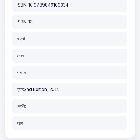
ISBN-10:
9789849109334
ISBN-13:
মাত্রা:
ওজন:
বাঁধানো:
ক্রম:
2nd Edition, 2014
শ্রেণী:
বয়স: