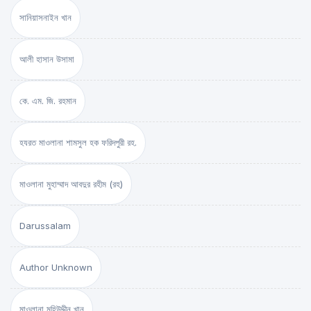
সানিয়াসনাইন খান
আলী হাসান উসামা
কে. এম. জি. রহমান
হযরত মাওলানা শামসুল হক ফরিদপুরী রহ.
মাওলানা মুহাম্মাদ আবদুর রহীম (রহ)
Darussalam
Author Unknown
মাওলানা মুহিউদ্দীন খান