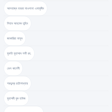
আলহাজ্ব হযরত মাওলানা এমামুদ্দীন
শিহাব আহমেদ তুহিন
জাকারিয়া মাসুদ
মুফতি মুহাম্মাদ শফী রহ.
ডেল কার্নেগী
শরৎচন্দ্র চট্টোপাধ্যায়
মুহাম্মদী বুক হাউজ