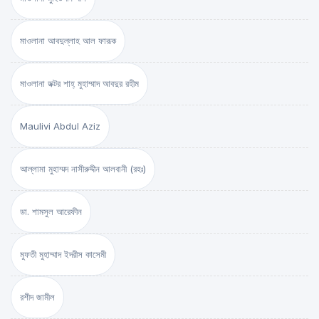
মাওলানা আবদুল্লাহ আল ফারূক
মাওলানা ডক্টর শাহ্‌ মুহাম্মাদ আবদুর রহীম
Maulivi Abdul Aziz
আল্লামা মুহাম্মদ নাসীরুদ্দীন আলবানী (রহঃ)
ডা. শামসুল আরেফীন
মুফতী মুহাম্মাদ ইদরীস কাসেমী
রশীদ জামীল