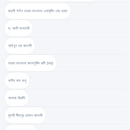
রূহানী শাইখ হযরত মাওলানা এমামুদ্দীন মোঃ ত্বহা
ড. আলী তানতাভী
আইনুল হক কাসেমী
হযরত মাওলানা জালালুদ্দীন রূমী (রহঃ)
অনীশ দাস অপু
আগাথা ক্রিস্টি
মুফতী মীযানুর রহমান কাসেমী