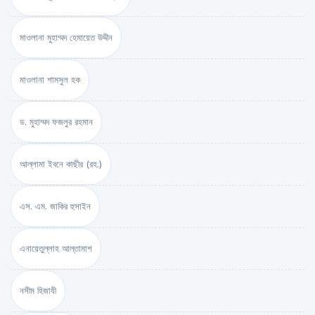
মাওলানা মুহাম্মদ হেমায়েত উদ্দীন
মাওলানা শামসুল হক
ড. মুহাম্মদ ফজলুর রহমান
আল্লামা ইবনে কাছীর (রহ.)
এস. এম. জাকির হুসাইন
এনায়েতুল্লাহ আল্‌তামাশ
নসীম হিজাযী