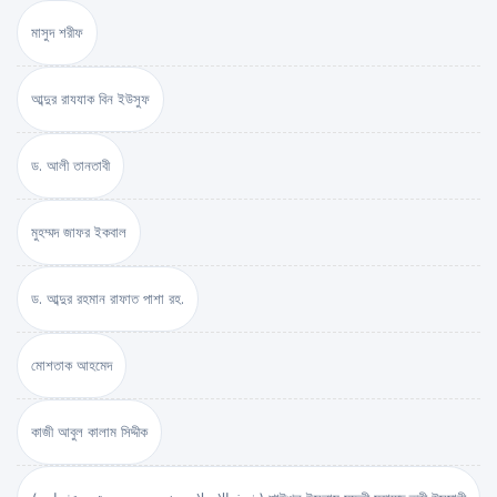
মাসুদ শরীফ
আব্দুর রাযযাক বিন ইউসুফ
ড. আলী তানতাবী
মুহম্মদ জাফর ইকবাল
ড. আব্দুর রহমান রাফাত পাশা রহ.
মোশতাক আহমেদ
কাজী আবুল কালাম সিদ্দীক