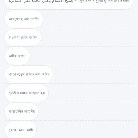
(شيخ الاسلام مفتي محمد تقي عثماني) শাইখুল ইসলাম মুফতী মুহাম্মদ তকী উসমানী
আবদুল্লাহ আল মাসউদ
মাওলানা তারিক জামিল
আরিফ আজাদ
শাইখ আব্দুল মালিক আল কাসিম
মুফতী মাওলানা মনসূরুল হক
সালাহউদ্দীন জাহাঙ্গীর
মুহাম্মদ আদম আলী