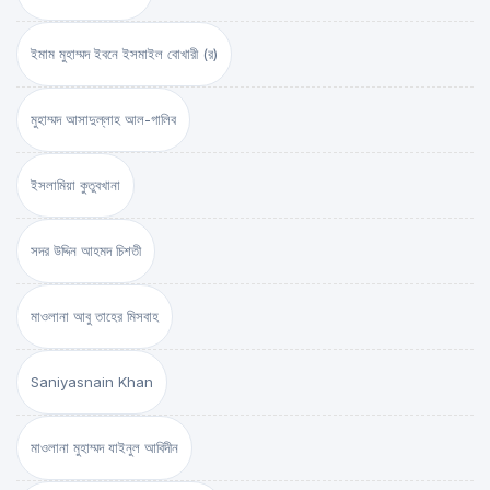
ইমাম মুহাম্মদ ইবনে ইসমাইল বোখারী (র)
মুহাম্মদ আসাদুল্লাহ আল-গালিব
ইসলামিয়া কুতুবখানা
সদর উদ্দিন আহমদ চিশতী
মাওলানা আবু তাহের মিসবাহ
Saniyasnain Khan
মাওলানা মুহাম্মদ যাইনুল আবিদীন