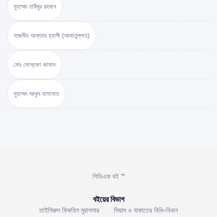
মুহাম্মদ হাবীবুর রহমান
নাজনীন আক্তার হ্যাপী (আমাতুল্লাহ)
মোঃ মোস্তফা জামান
মুহাম্মদ আবুল হাসানাত
পিডিএফ বই ™
বইয়ের বিভাগ
তাইসিরুল ফিকহিল মুয়াসসার
সিয়াম ও যাকাতের বিধি-বিধান