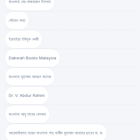
মাওলানা মোঃ মাজহারুল ইসলাম
সৌমেন সাহা
ইয়াহইয়া ইউসুফ নদভী
Dakwah Books Malaysia
মাওলানা মুহাম্মাদ আবদুল মালেক
Dr. V. Abdur Rahim
মাওলানা আবু তাহের মেসবাহ
আরেফবিল্লাহ হযরত মাওলানা শাহ্ হাকীম মুহাম্মাদ আখতার ছাহেব দা. বা.