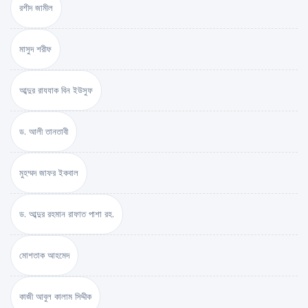
রশীদ জামীল
মাসুদ শরীফ
আব্দুর রাযযাক বিন ইউসুফ
ড. আলী তানতাবী
মুহম্মদ জাফর ইকবাল
ড. আব্দুর রহমান রাফাত পাশা রহ.
মোশতাক আহমেদ
কাজী আবুল কালাম সিদ্দীক