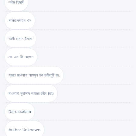
নসীম হিজাযী
সানিয়াসনাইন খান
আলী হাসান উসামা
কে. এম. জি. রহমান
হযরত মাওলানা শামসুল হক ফরিদপুরী রহ.
মাওলানা মুহাম্মাদ আবদুর রহীম (রহ)
Darussalam
Author Unknown