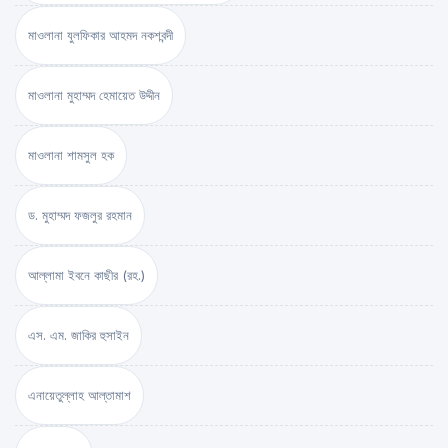
মাওলানা যুলফিকার আহমদ নকশবন্দী
মাওলানা মুহাম্মদ হেমায়েত উদ্দীন
মাওলানা শামসুল হক
ড. মুহাম্মদ ফজলুর রহমান
আল্লামা ইবনে কাছীর (রহ.)
এস. এম. জাকির হুসাইন
এনায়েতুল্লাহ আল্‌তামাশ