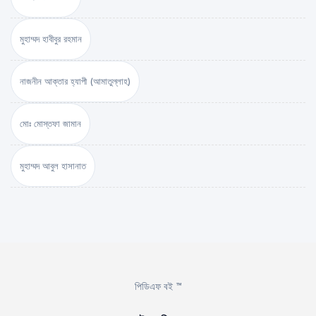
মুহাম্মদ হাবীবুর রহমান
নাজনীন আক্তার হ্যাপী (আমাতুল্লাহ)
মোঃ মোস্তফা জামান
মুহাম্মদ আবুল হাসানাত
পিডিএফ বই ™