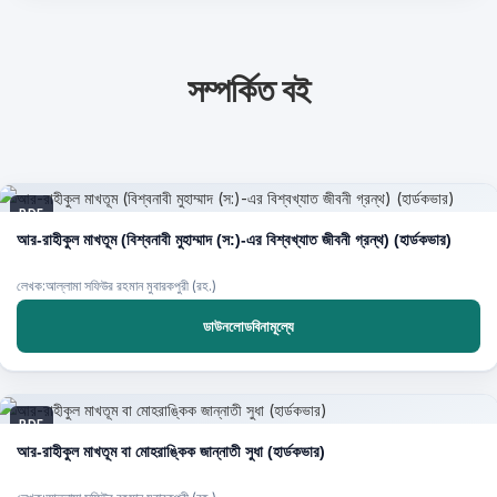
সম্পর্কিত বই
PDF
আর-রাহীকুল মাখতূম (বিশ্বনাবী মুহাম্মাদ (স:)-এর বিশ্বখ্যাত জীবনী গ্রন্থ) (হার্ডকভার)
লেখক:আল্লামা সফিউর রহমান মুবারকপুরী (রহ.)
ডাউনলোডবিনামূল্যে
PDF
আর-রাহীকুল মাখতূম বা মোহরাঙ্কিক জান্নাতী সুধা (হার্ডকভার)