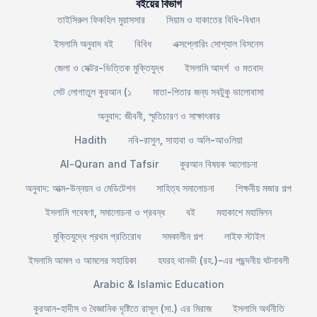
বইয়ের বিভাগ
তাইসিরুল ফিকহিল মুয়াসসার
সিয়াম ও যাকাতের বিধি-বিধান
ইসলামি অনুবাদ বই
বিবিধ
এক্সপ্লোরিং সোশ্যাল বিসনেস
জেলা ও সেক্টর-ভিত্তিক মুক্তিযুদ্ধ
ইসলামি আদর্শ ও মতবাদ
সেট লোগাতুল কুরআন (১
মাতা-পিতার জন্য সবটুকু ভালোবাসা
অনুবাদ: জীবনী, স্মৃতিচারণ ও সাক্ষাৎকার
Hadith
নবি-রাসুল, সাহাবা ও অলি-আওলিয়া
Al-Quran and Tafsir
কুরআন বিষয়ক আলোচনা
অনুবাদ: আত্ম-উন্নয়ন ও মেডিটেশন
সাহিত্য সমালোচনা
শিক্ষনীয় মজার গল্প
ইসলামি গবেষণা, সমালোচনা ও প্রবন্ধ
বই
মহাকাশে মহামিলন
মুক্তিযুদ্ধে প্রথম প্রতিরোধ
সমকালীন গল্প
লাইফ স্টাইল
ইসলামি আমল ও আমলের সহায়িকা
হযরহ থানভী (রহ.)-এর পছন্দনীয় ঘটনাবলী
Arabic & Islamic Education
কুরআন-হাদীস ও বৈজ্ঞানিক দৃষ্টিতে রাসূল (সা.) এর মিরাজ
ইসলামি অর্থনীতি