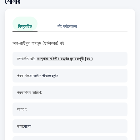
শোনার
বিস্তারিত
বই পর্যালোচনা
আর-রাহীকুল মাখতূম (হার্ডকভার) বই
সম্পর্কিত বই:
আল্লামা সফিউর রহমান মুবারকপুরী (রহ.)
প্রকাশক:
তাওহীদ পাবলিকেশন্স
প্রকাশনার তারিখ:
আবরণ:
ভাষা:
বাংলা