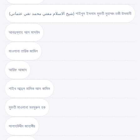
(شيخ الاسلام مفتي محمد تقي عثماني) শাইখুল ইসলাম মুফতী মুহাম্মদ তকী উসমানী
আবদুল্লাহ আল মাসউদ
মাওলানা তারিক জামিল
আরিফ আজাদ
শাইখ আব্দুল মালিক আল কাসিম
মুফতী মাওলানা মনসূরুল হক
সালাহউদ্দীন জাহাঙ্গীর