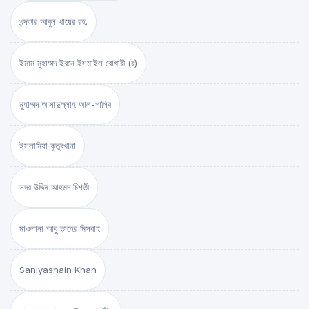
খন্দকার আবুল খায়ের রহ.
ইমাম মুহাম্মদ ইবনে ইসমাইল বোখারী (র)
মুহাম্মদ আসাদুল্লাহ আল-গালিব
ইসলামিয়া কুতুবখানা
সদর উদ্দিন আহমদ চিশতী
মাওলানা আবু তাহের মিসবাহ
Saniyasnain Khan