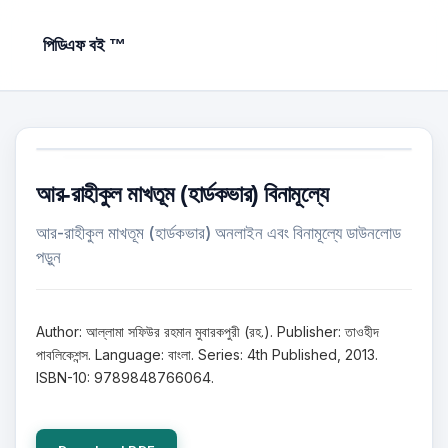
পিডিএফ বই ™
আর-রাহীকুল মাখতূম (হার্ডকভার) বিনামূল্যে
আর-রাহীকুল মাখতূম (হার্ডকভার) অনলাইন এবং বিনামূল্যে ডাউনলোড
পড়ুন
Author: আল্লামা সফিউর রহমান মুবারকপুরী (রহ.). Publisher: তাওহীদ
পাবলিকেশন্স. Language: বাংলা. Series: 4th Published, 2013.
ISBN-10: 9789848766064.