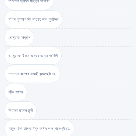
মাওলানা মুহাম্মদ যাইনুল আবিদীন
শাইখ মুহাম্মাদ বিন সালেহ আল মুনাজ্জিদ
মোস্তাক আহ্‌মাদ
ড. মুহাম্মদ ইবনে আবদুর রহমান আরিফী
মাওলানা আশেক এলাহী বুলন্দশহরী রহ.
রকিব হাসান
জিয়াউর রহমান মুন্সী
আবুল ফিদা হাফিজ ইব্‌ন কাসীর আদ-দামেশ্‌কী রহ.