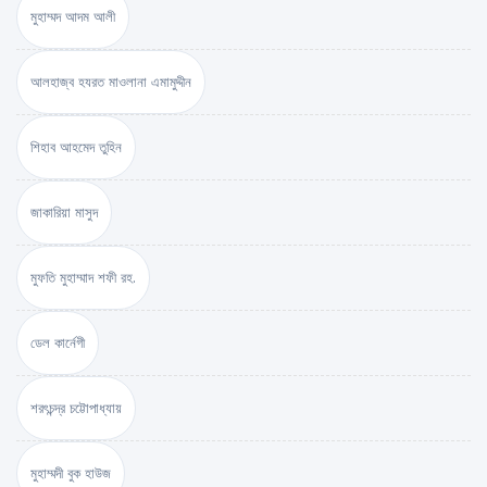
মুহাম্মদ আদম আলী
আলহাজ্ব হযরত মাওলানা এমামুদ্দীন
শিহাব আহমেদ তুহিন
জাকারিয়া মাসুদ
মুফতি মুহাম্মাদ শফী রহ.
ডেল কার্নেগী
শরৎচন্দ্র চট্টোপাধ্যায়
মুহাম্মদী বুক হাউজ