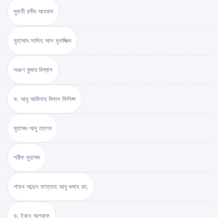
মুফতী রশীদ আহমাদ
মুহাম্মাদ সালিহ আল মুনাজ্জিদ
অরুণ কুমার বিশ্বাস
ড. আবু আমিনাহ বিলাল ফিলিপ্স
মুহাম্মদ আবু তালেব
শরীফ মুহাম্মদ
শায়খ আব্দুল ফাত্তাহ আবু গুদ্দাহ রহ.
ড. ইবনে আশরাফ