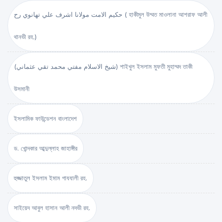
حكيم الامت مولانا اشرف علي تهانوي رح ( হাকীমুল উম্মত মাওলানা আশরাফ আলী
থানভী রহ.)
(شيخ الاسلام مفتي محمد تقي عثماني) শাইখুল ইসলাম মুফতী মুহাম্মদ তাকী
উসমানী
ইসলামিক ফাউন্ডেশন বাংলাদেশ
ড. খোন্দকার আব্দুল্লাহ জাহাঙ্গীর
হুজ্জাতুল ইসলাম ইমাম গাযযালী রহ.
সাইয়েদ আবুল হাসান আলী নদভী রহ.