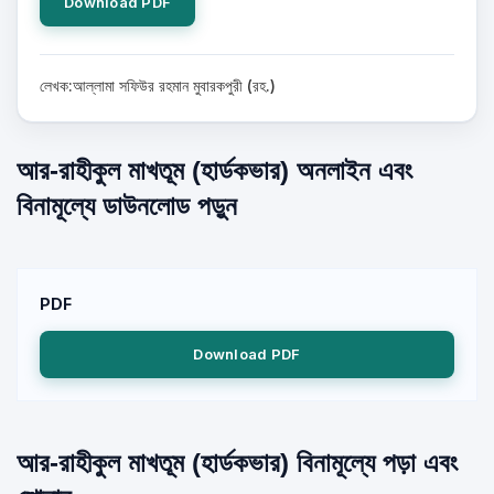
Download PDF
লেখক:আল্লামা সফিউর রহমান মুবারকপুরী (রহ.)
আর-রাহীকুল মাখতূম (হার্ডকভার) অনলাইন এবং
বিনামূল্যে ডাউনলোড পড়ুন
PDF
Download PDF
আর-রাহীকুল মাখতূম (হার্ডকভার) বিনামূল্যে পড়া এবং