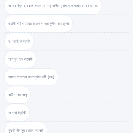
আরেফবিল্লাহ হযরত মাওলানা শাহ্ হাকীম মুহাম্মাদ আখতার ছাহেব দা. বা.
রূহানী শাইখ হযরত মাওলানা এমামুদ্দীন মোঃ ত্বহা
ড. আলী তানতাভী
আইনুল হক কাসেমী
হযরত মাওলানা জালালুদ্দীন রূমী (রহঃ)
অনীশ দাস অপু
আগাথা ক্রিস্টি
মুফতী মীযানুর রহমান কাসেমী