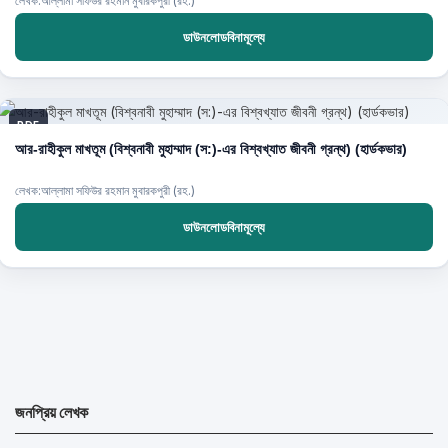
লেখক:আল্লামা সফিউর রহমান মুবারকপুরী (রহ.)
ডাউনলোডবিনামূল্যে
PDF
আর-রাহীকুল মাখতূম (বিশ্বনাবী মুহাম্মাদ (স:)-এর বিশ্বখ্যাত জীবনী গ্রন্থ) (হার্ডকভার)
লেখক:আল্লামা সফিউর রহমান মুবারকপুরী (রহ.)
ডাউনলোডবিনামূল্যে
জনপ্রিয় লেখক