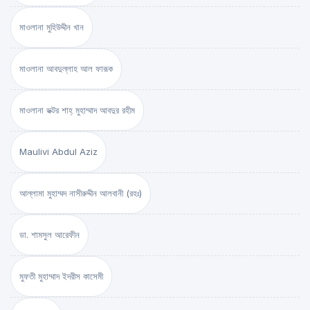
মাওলানা মুহিউদ্দীন খান
মাওলানা আবদুল্লাহ আল ফারূক
মাওলানা ডক্টর শাহ্‌ মুহাম্মাদ আবদুর রহীম
Maulivi Abdul Aziz
আল্লামা মুহাম্মদ নাসীরুদ্দীন আলবানী (রহঃ)
ডা. শামসুল আরেফীন
মুফতী মুহাম্মাদ ইদরীস কাসেমী