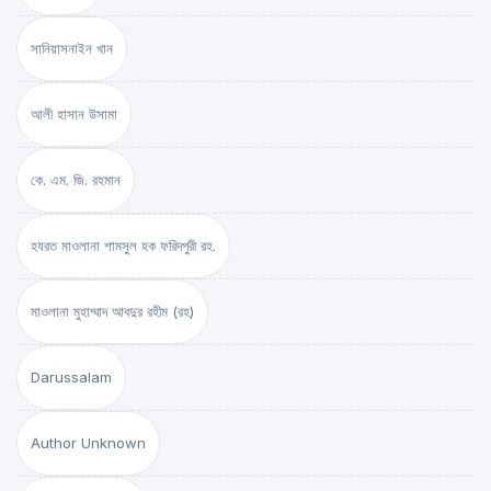
সানিয়াসনাইন খান
আলী হাসান উসামা
কে. এম. জি. রহমান
হযরত মাওলানা শামসুল হক ফরিদপুরী রহ.
মাওলানা মুহাম্মাদ আবদুর রহীম (রহ)
Darussalam
Author Unknown