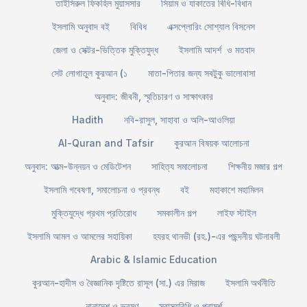
তাইসিরুল ফিকহিল মুয়াসসার
সিয়াম ও যাকাতের বিধি-বিধান
ইসলামি অনুবাদ বই
বিবিধ
এক্সপ্লোরিং সোশ্যাল বিসনেস
জেলা ও সেক্টর-ভিত্তিক মুক্তিযুদ্ধ
ইসলামি আদর্শ ও মতবাদ
সেট লোগাতুল কুরআন (১
মাতা-পিতার জন্য সবটুকু ভালোবাসা
অনুবাদ: জীবনী, স্মৃতিচারণ ও সাক্ষাৎকার
Hadith
নবি-রাসুল, সাহাবা ও অলি-আওলিয়া
Al-Quran and Tafsir
কুরআন বিষয়ক আলোচনা
অনুবাদ: আত্ম-উন্নয়ন ও মেডিটেশন
সাহিত্য সমালোচনা
শিক্ষনীয় মজার গল্প
ইসলামি গবেষণা, সমালোচনা ও প্রবন্ধ
বই
মহাকাশে মহামিলন
মুক্তিযুদ্ধে প্রথম প্রতিরোধ
সমকালীন গল্প
লাইফ স্টাইল
ইসলামি আমল ও আমলের সহায়িকা
হযরহ থানভী (রহ.)-এর পছন্দনীয় ঘটনাবলী
Arabic & Islamic Education
কুরআন-হাদীস ও বৈজ্ঞানিক দৃষ্টিতে রাসূল (সা.) এর মিরাজ
ইসলামি অর্থনীতি
নানাদেশ ও ভ্রমণ
স্বাস্থ্যবিধি ও পরামর্শ