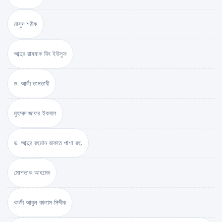
মাসুদ শরীফ
আব্দুর রাযযাক বিন ইউসুফ
ড. আলী তানতাবী
মুহম্মদ জাফর ইকবাল
ড. আব্দুর রহমান রাফাত পাশা রহ.
মোশতাক আহমেদ
কাজী আবুল কালাম সিদ্দীক