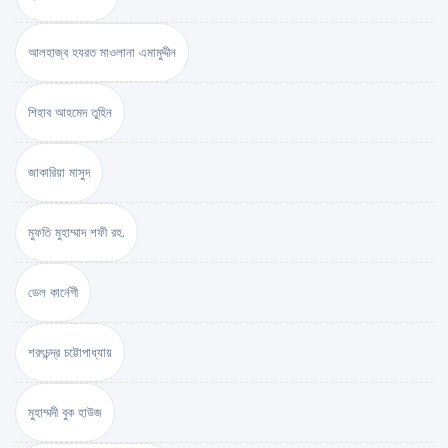
আলহাজ্ব হযরত মাওলানা এমামুদ্দীন
শিহাব আহমেদ তুহিন
জাকারিয়া মাসুদ
মুফতি মুহাম্মাদ শফী রহ.
ডেল কার্নেগী
শরৎচন্দ্র চট্টোপাধ্যায়
মুহাম্মদী বুক হাউজ