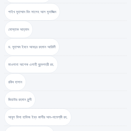
শাইখ মুহাম্মাদ বিন সালেহ আল মুনাজ্জিদ
মোস্তাক আহ্‌মাদ
ড. মুহাম্মদ ইবনে আবদুর রহমান আরিফী
মাওলানা আশেক এলাহী বুলন্দশহরী রহ.
রকিব হাসান
জিয়াউর রহমান মুন্সী
আবুল ফিদা হাফিজ ইব্‌ন কাসীর আদ-দামেশ্‌কী রহ.