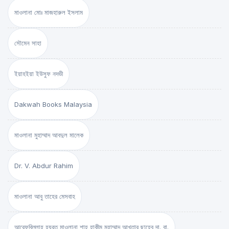
মাওলানা মোঃ মাজহারুল ইসলাম
সৌমেন সাহা
ইয়াহইয়া ইউসুফ নদভী
Dakwah Books Malaysia
মাওলানা মুহাম্মাদ আবদুল মালেক
Dr. V. Abdur Rahim
মাওলানা আবু তাহের মেসবাহ
আরেফবিল্লাহ হযরত মাওলানা শাহ্ হাকীম মুহাম্মাদ আখতার ছাহেব দা. বা.