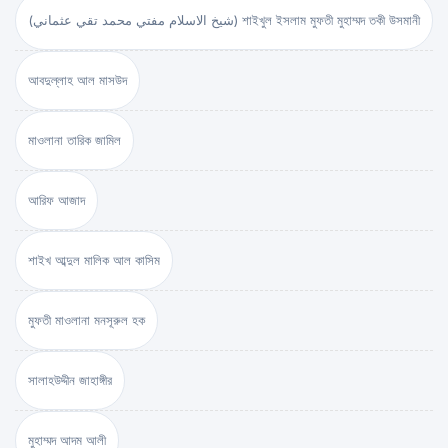
(شيخ الاسلام مفتي محمد تقي عثماني) শাইখুল ইসলাম মুফতী মুহাম্মদ তকী উসমানী
আবদুল্লাহ আল মাসউদ
মাওলানা তারিক জামিল
আরিফ আজাদ
শাইখ আব্দুল মালিক আল কাসিম
মুফতী মাওলানা মনসূরুল হক
সালাহউদ্দীন জাহাঙ্গীর
মুহাম্মদ আদম আলী