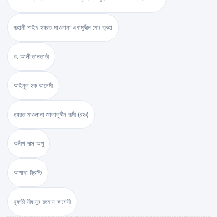
রূহানী শাইখ হযরত মাওলানা এমামুদ্দীন মোঃ ত্বহা
ড. আলী তানতাভী
আইনুল হক কাসেমী
হযরত মাওলানা জালালুদ্দীন রূমী (রহঃ)
অনীশ দাস অপু
আগাথা ক্রিস্টি
মুফতী মীযানুর রহমান কাসেমী