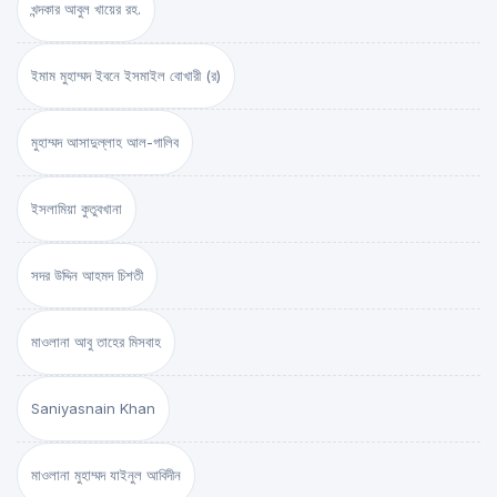
খন্দকার আবুল খায়ের রহ.
ইমাম মুহাম্মদ ইবনে ইসমাইল বোখারী (র)
মুহাম্মদ আসাদুল্লাহ আল-গালিব
ইসলামিয়া কুতুবখানা
সদর উদ্দিন আহমদ চিশতী
মাওলানা আবু তাহের মিসবাহ
Saniyasnain Khan
মাওলানা মুহাম্মদ যাইনুল আবিদীন