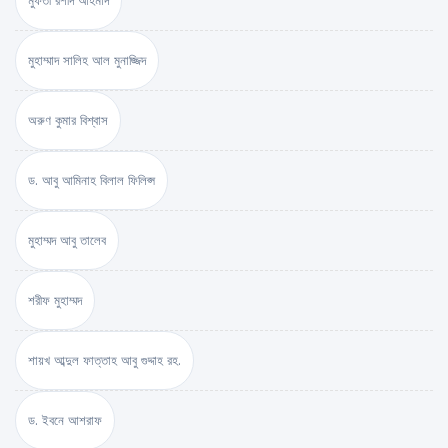
মুফতী রশীদ আহমাদ
মুহাম্মাদ সালিহ আল মুনাজ্জিদ
অরুণ কুমার বিশ্বাস
ড. আবু আমিনাহ বিলাল ফিলিপ্স
মুহাম্মদ আবু তালেব
শরীফ মুহাম্মদ
শায়খ আব্দুল ফাত্তাহ আবু গুদ্দাহ রহ.
ড. ইবনে আশরাফ