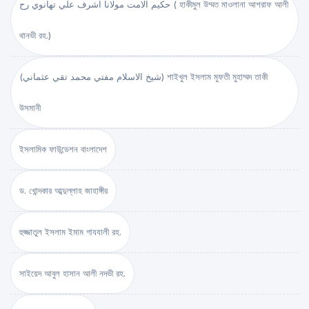
حكيم الامت مولانا اشرف علي تهانوي رح ( হাকীমুল উম্মত মাওলানা আশরাফ আলী
থানভী রহ.)
(شيخ الاسلام مفتي محمد تقي عثماني) শাইখুল ইসলাম মুফতী মুহাম্মদ তাকী
উসমানী
ইসলামিক ফাউন্ডেশন বাংলাদেশ
ড. খোন্দকার আব্দুল্লাহ জাহাঙ্গীর
হুজ্জাতুল ইসলাম ইমাম গাযযালী রহ.
সাইয়েদ আবুল হাসান আলী নদভী রহ.