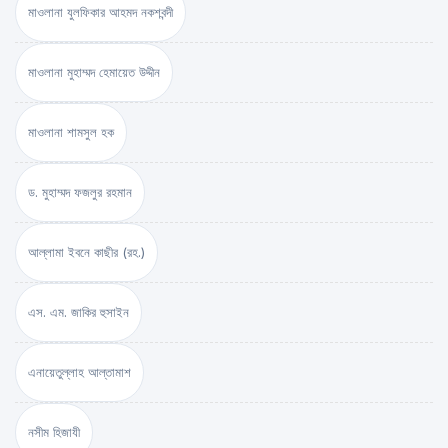
মাওলানা যুলফিকার আহমদ নকশবন্দী
মাওলানা মুহাম্মদ হেমায়েত উদ্দীন
মাওলানা শামসুল হক
ড. মুহাম্মদ ফজলুর রহমান
আল্লামা ইবনে কাছীর (রহ.)
এস. এম. জাকির হুসাইন
এনায়েতুল্লাহ আল্‌তামাশ
নসীম হিজাযী