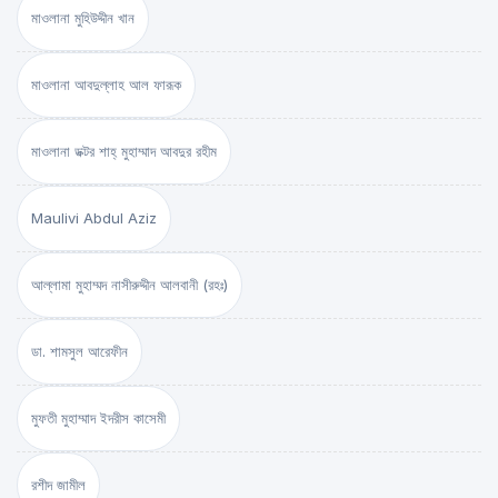
মাওলানা মুহিউদ্দীন খান
মাওলানা আবদুল্লাহ আল ফারূক
মাওলানা ডক্টর শাহ্‌ মুহাম্মাদ আবদুর রহীম
Maulivi Abdul Aziz
আল্লামা মুহাম্মদ নাসীরুদ্দীন আলবানী (রহঃ)
ডা. শামসুল আরেফীন
মুফতী মুহাম্মাদ ইদরীস কাসেমী
রশীদ জামীল