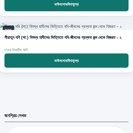
ডাউনলোডবিনামূল্যে
PDF
সীরাতুন নবি (সা:) বিশুদ্ধ হাদীসের ভিত্তিতে নবি-জীবনের গ্রন্থনা জন্ম থেকে হিজরত - ২
লেখক:ইবরাহীম আলি
ডাউনলোডবিনামূল্যে
জনপ্রিয় লেখক