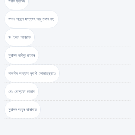
শরীফ মুহাম্মদ
শায়খ আব্দুল ফাত্তাহ আবু গুদ্দাহ রহ.
ড. ইবনে আশরাফ
মুহাম্মদ হাবীবুর রহমান
নাজনীন আক্তার হ্যাপী (আমাতুল্লাহ)
মোঃ মোস্তফা জামান
মুহাম্মদ আবুল হাসানাত