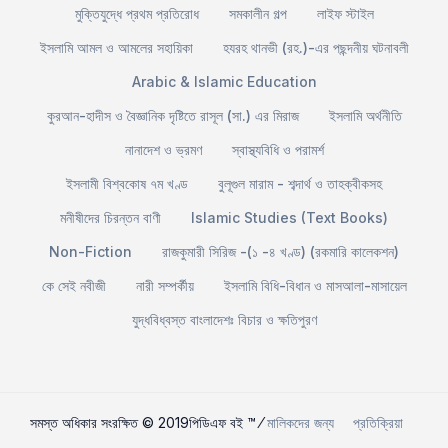
মুক্তিযুদ্ধে প্রথম প্রতিরোধ
সমকালীন গল্প
লাইফ স্টাইল
ইসলামি আমল ও আমলের সহায়িকা
হযরহ থানভী (রহ.)-এর পছন্দনীয় ঘটনাবলী
Arabic & Islamic Education
কুরআন-হাদীস ও বৈজ্ঞানিক দৃষ্টিতে রাসূল (সা.) এর মিরাজ
ইসলামি অর্থনীতি
নানাদেশ ও ভ্রমণ
স্বাস্থ্যবিধি ও পরামর্শ
ইসলামী বিশ্বকোষ ৭ম খণ্ড
বুলূগুল মারাম - শব্দার্থ ও তাহক্বীকসহ
মনীষীদের চিরন্তন বাণী
Islamic Studies (Text Books)
Non-Fiction
রাজকুমারী সিরিজ -(১ -৪ খণ্ড) (রকমারি কালেকশন)
কে সেই নবীজী
নারী সম্পর্কীয়
ইসলামি বিধি-বিধান ও মাসআলা-মাসায়েল
যুদ্ধবিধ্বস্ত বাংলাদেশঃ বিচার ও ক্ষতিপুরণ
সমস্ত অধিকার সংরক্ষিত © 2019পিডিএফ বই ™ ⁄
মালিকদের জন্য
প্রতিক্রিয়া