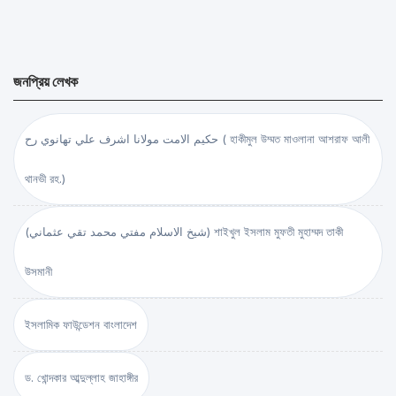
জনপ্রিয় লেখক
حكيم الامت مولانا اشرف علي تهانوي رح ( হাকীমুল উম্মত মাওলানা আশরাফ আলী
থানভী রহ.)
(شيخ الاسلام مفتي محمد تقي عثماني) শাইখুল ইসলাম মুফতী মুহাম্মদ তাকী
উসমানী
ইসলামিক ফাউন্ডেশন বাংলাদেশ
ড. খোন্দকার আব্দুল্লাহ জাহাঙ্গীর