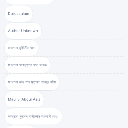
Darussalam
Author Unknown
মাওলানা মুহিউদ্দীন খান
মাওলানা আবদুল্লাহ আল ফারূক
মাওলানা ডক্টর শাহ্‌ মুহাম্মাদ আবদুর রহীম
Maulivi Abdul Aziz
আল্লামা মুহাম্মদ নাসীরুদ্দীন আলবানী (রহঃ)