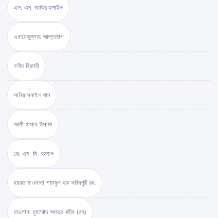
এস. এম. জাকির হুসাইন
এনায়েতুল্লাহ আল্‌তামাশ
নসীম হিজাযী
সানিয়াসনাইন খান
আলী হাসান উসামা
কে. এম. জি. রহমান
হযরত মাওলানা শামসুল হক ফরিদপুরী রহ.
মাওলানা মুহাম্মাদ আবদুর রহীম (রহ)