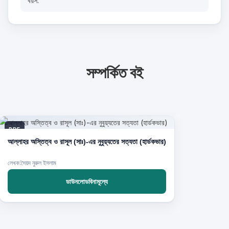
বয়স:
সম্পর্কিত বই
PDF
আল্লাহর অস্তিত্ব ও রাসূল (সাঃ)-এর নুবুয়্যতের সত্যতা (হার্ডকভার)
লেখক:সৈয়দ নুরুল ইসলাম
ডাউনলোডবিনামূল্যে