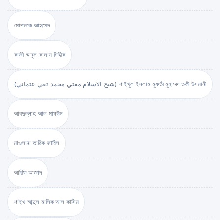
মোশতাক আহমেদ
কাজী আবুল কালাম সিদ্দীক
(شيخ الاسلام مفتي محمد تقي عثماني) শাইখুল ইসলাম মুফতী মুহাম্মদ তকী উসমানী
আবদুল্লাহ আল মাসউদ
মাওলানা তারিক জামিল
আরিফ আজাদ
শাইখ আব্দুল মালিক আল কাসিম