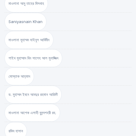
মাওলানা আবু তাহের মিসবাহ
Saniyasnain Khan
মাওলানা মুহাম্মদ যাইনুল আবিদীন
শাইখ মুহাম্মাদ বিন সালেহ আল মুনাজ্জিদ
মোস্তাক আহ্‌মাদ
ড. মুহাম্মদ ইবনে আবদুর রহমান আরিফী
মাওলানা আশেক এলাহী বুলন্দশহরী রহ.
রকিব হাসান