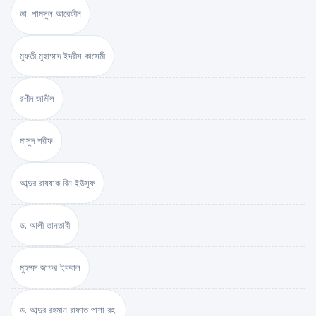
ডা. শামসুল আরেফীন
মুফতী মুহাম্মাদ ইদরীস কাসেমী
রশীদ জামীল
মাসুদ শরীফ
আব্দুর রাযযাক বিন ইউসুফ
ড. আলী তানতাবী
মুহম্মদ জাফর ইকবাল
ড. আব্দুর রহমান রাফাত পাশা রহ.