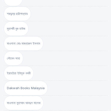
শরৎচন্দ্র চট্টোপাধ্যায়
মুহাম্মদী বুক হাউজ
মাওলানা মোঃ মাজহারুল ইসলাম
সৌমেন সাহা
ইয়াহইয়া ইউসুফ নদভী
Dakwah Books Malaysia
মাওলানা মুহাম্মাদ আবদুল মালেক