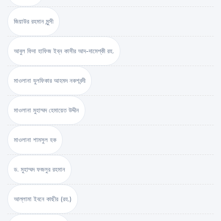
জিয়াউর রহমান মুন্সী
আবুল ফিদা হাফিজ ইব্‌ন কাসীর আদ-দামেশ্‌কী রহ.
মাওলানা যুলফিকার আহমদ নকশবন্দী
মাওলানা মুহাম্মদ হেমায়েত উদ্দীন
মাওলানা শামসুল হক
ড. মুহাম্মদ ফজলুর রহমান
আল্লামা ইবনে কাছীর (রহ.)