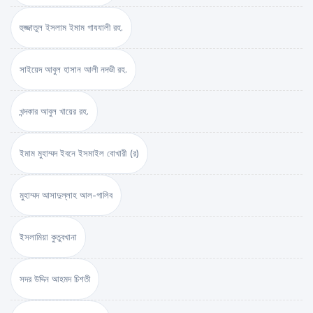
হুজ্জাতুল ইসলাম ইমাম গাযযালী রহ.
সাইয়েদ আবুল হাসান আলী নদভী রহ.
খন্দকার আবুল খায়ের রহ.
ইমাম মুহাম্মদ ইবনে ইসমাইল বোখারী (র)
মুহাম্মদ আসাদুল্লাহ আল-গালিব
ইসলামিয়া কুতুবখানা
সদর উদ্দিন আহমদ চিশতী