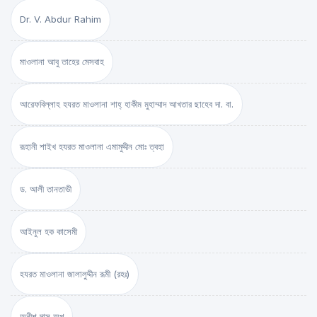
Dr. V. Abdur Rahim
মাওলানা আবু তাহের মেসবাহ
আরেফবিল্লাহ হযরত মাওলানা শাহ্ হাকীম মুহাম্মাদ আখতার ছাহেব দা. বা.
রূহানী শাইখ হযরত মাওলানা এমামুদ্দীন মোঃ ত্বহা
ড. আলী তানতাভী
আইনুল হক কাসেমী
হযরত মাওলানা জালালুদ্দীন রূমী (রহঃ)
অনীশ দাস অপু