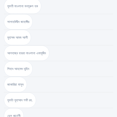
মুফতী মাওলানা মনসূরুল হক
সালাহউদ্দীন জাহাঙ্গীর
মুহাম্মদ আদম আলী
আলহাজ্ব হযরত মাওলানা এমামুদ্দীন
শিহাব আহমেদ তুহিন
জাকারিয়া মাসুদ
মুফতি মুহাম্মাদ শফী রহ.
ডেল কার্নেগী