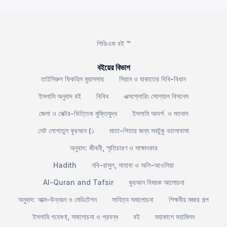
পিডিএফ বই ™
বইয়ের বিভাগ
তাইসিরুল ফিকহিল মুয়াসসার
সিয়াম ও যাকাতের বিধি-বিধান
ইসলামি অনুবাদ বই
বিবিধ
এক্সপ্লোরিং সোশ্যাল বিসনেস
জেলা ও সেক্টর-ভিত্তিক মুক্তিযুদ্ধ
ইসলামি আদর্শ ও মতবাদ
সেট লোগাতুল কুরআন (১
মাতা-পিতার জন্য সবটুকু ভালোবাসা
অনুবাদ: জীবনী, স্মৃতিচারণ ও সাক্ষাৎকার
Hadith
নবি-রাসুল, সাহাবা ও অলি-আওলিয়া
Al-Quran and Tafsir
কুরআন বিষয়ক আলোচনা
অনুবাদ: আত্ম-উন্নয়ন ও মেডিটেশন
সাহিত্য সমালোচনা
শিক্ষনীয় মজার গল্প
ইসলামি গবেষণা, সমালোচনা ও প্রবন্ধ
বই
মহাকাশে মহামিলন