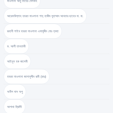
মাওলানা আবু তাহের মেসবাহ
আরেফবিল্লাহ হযরত মাওলানা শাহ্ হাকীম মুহাম্মাদ আখতার ছাহেব দা. বা.
রূহানী শাইখ হযরত মাওলানা এমামুদ্দীন মোঃ ত্বহা
ড. আলী তানতাভী
আইনুল হক কাসেমী
হযরত মাওলানা জালালুদ্দীন রূমী (রহঃ)
অনীশ দাস অপু
আগাথা ক্রিস্টি