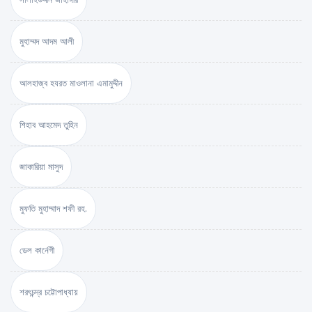
মুহাম্মদ আদম আলী
আলহাজ্ব হযরত মাওলানা এমামুদ্দীন
শিহাব আহমেদ তুহিন
জাকারিয়া মাসুদ
মুফতি মুহাম্মাদ শফী রহ.
ডেল কার্নেগী
শরৎচন্দ্র চট্টোপাধ্যায়