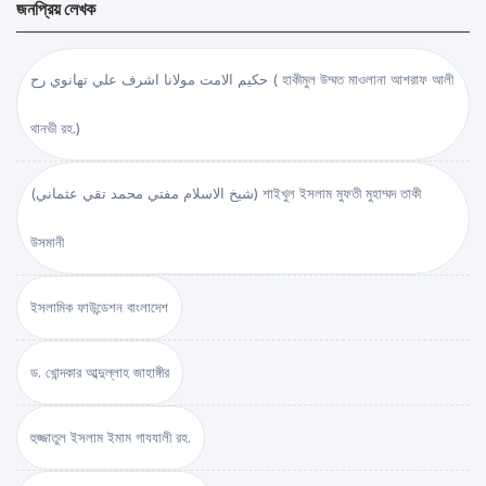
জনপ্রিয় লেখক
حكيم الامت مولانا اشرف علي تهانوي رح ( হাকীমুল উম্মত মাওলানা আশরাফ আলী
থানভী রহ.)
(شيخ الاسلام مفتي محمد تقي عثماني) শাইখুল ইসলাম মুফতী মুহাম্মদ তাকী
উসমানী
ইসলামিক ফাউন্ডেশন বাংলাদেশ
ড. খোন্দকার আব্দুল্লাহ জাহাঙ্গীর
হুজ্জাতুল ইসলাম ইমাম গাযযালী রহ.