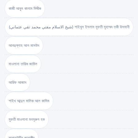
কাজী আবুল কালাম সিদ্দীক
(شيخ الاسلام مفتي محمد تقي عثماني) শাইখুল ইসলাম মুফতী মুহাম্মদ তকী উসমানী
আবদুল্লাহ আল মাসউদ
মাওলানা তারিক জামিল
আরিফ আজাদ
শাইখ আব্দুল মালিক আল কাসিম
মুফতী মাওলানা মনসূরুল হক
সালাহউদ্দীন জাহাঙ্গীর