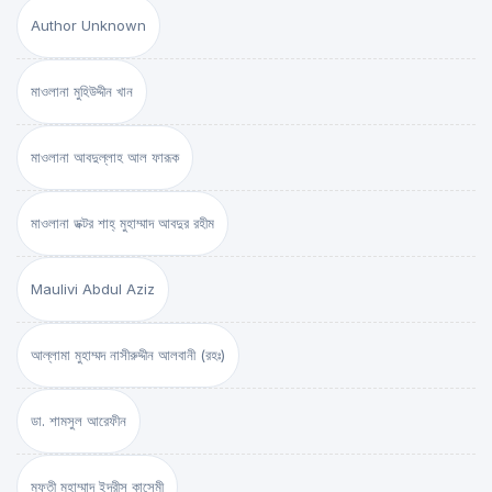
Author Unknown
মাওলানা মুহিউদ্দীন খান
মাওলানা আবদুল্লাহ আল ফারূক
মাওলানা ডক্টর শাহ্‌ মুহাম্মাদ আবদুর রহীম
Maulivi Abdul Aziz
আল্লামা মুহাম্মদ নাসীরুদ্দীন আলবানী (রহঃ)
ডা. শামসুল আরেফীন
মুফতী মুহাম্মাদ ইদরীস কাসেমী