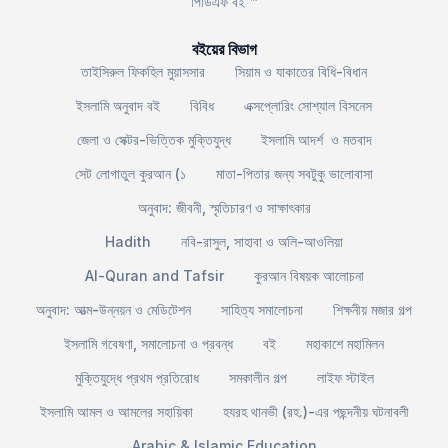
পিডিএফ বই ™
বইয়ের বিভাগ
তাইসিরুল ফিকহিল মুয়াসসার
সিয়াম ও যাকাতের বিধি-বিধান
ইসলামি অনুবাদ বই
বিবিধ
এক্সপ্লোরিং সোশ্যাল বিসনেস
জেলা ও সেক্টর-ভিত্তিক মুক্তিযুদ্ধ
ইসলামি আদর্শ ও মতবাদ
সেট লোগাতুল কুরআন (১
মাতা-পিতার জন্য সবটুকু ভালোবাসা
অনুবাদ: জীবনী, স্মৃতিচারণ ও সাক্ষাৎকার
Hadith
নবি-রাসুল, সাহাবা ও অলি-আওলিয়া
Al-Quran and Tafsir
কুরআন বিষয়ক আলোচনা
অনুবাদ: আত্ম-উন্নয়ন ও মেডিটেশন
সাহিত্য সমালোচনা
শিক্ষনীয় মজার গল্প
ইসলামি গবেষণা, সমালোচনা ও প্রবন্ধ
বই
মহাকাশে মহামিলন
মুক্তিযুদ্ধে প্রথম প্রতিরোধ
সমকালীন গল্প
লাইফ স্টাইল
ইসলামি আমল ও আমলের সহায়িকা
হযরহ থানভী (রহ.)-এর পছন্দনীয় ঘটনাবলী
Arabic & Islamic Education