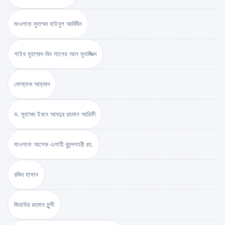
মাওলানা মুহাম্মদ যাইনুল আবিদীন
শাইখ মুহাম্মাদ বিন সালেহ আল মুনাজ্জিদ
মোস্তাক আহ্‌মাদ
ড. মুহাম্মদ ইবনে আবদুর রহমান আরিফী
মাওলানা আশেক এলাহী বুলন্দশহরী রহ.
রকিব হাসান
জিয়াউর রহমান মুন্সী