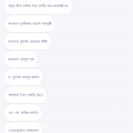
আবুল ফিদা হাফিজ ইব্‌ন কাসীর আদ-দামেশ্‌কী রহ.
মাওলানা যুলফিকার আহমদ নকশবন্দী
মাওলানা মুহাম্মদ হেমায়েত উদ্দীন
মাওলানা শামসুল হক
ড. মুহাম্মদ ফজলুর রহমান
আল্লামা ইবনে কাছীর (রহ.)
এস. এম. জাকির হুসাইন
এনায়েতুল্লাহ আল্‌তামাশ