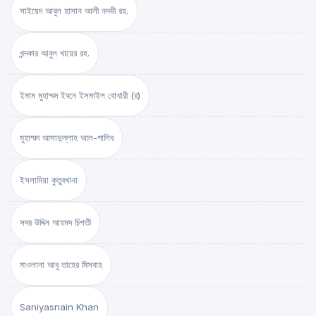
সাইয়েদ আবুল হাসান আলী নদভী রহ.
খন্দকার আবুল খায়ের রহ.
ইমাম মুহাম্মদ ইবনে ইসমাইল বোখারী (র)
মুহাম্মদ আসাদুল্লাহ আল-গালিব
ইসলামিয়া কুতুবখানা
সদর উদ্দিন আহমদ চিশতী
মাওলানা আবু তাহের মিসবাহ
Saniyasnain Khan