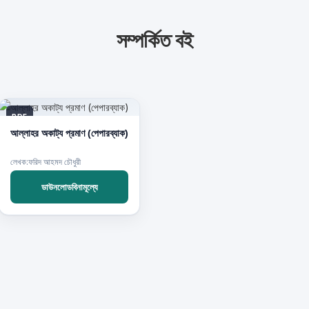
সম্পর্কিত বই
PDF
আল্লাহর অকাট্য প্রমাণ (পেপারব্যাক)
লেখক:ফরিদ আহমদ চৌধুরী
ডাউনলোডবিনামূল্যে