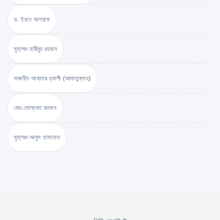
ড. ইবনে আশরাফ
মুহাম্মদ হাবীবুর রহমান
নাজনীন আক্তার হ্যাপী (আমাতুল্লাহ)
মোঃ মোস্তফা জামান
মুহাম্মদ আবুল হাসানাত