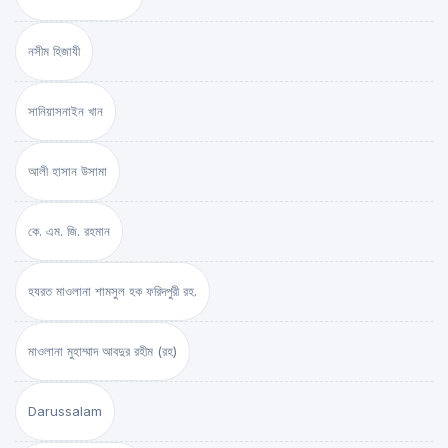
নসীম হিজাযী
সানিয়াসনাইন খান
আলী হাসান উসামা
কে. এম. জি. রহমান
হযরত মাওলানা শামসুল হক ফরিদপুরী রহ.
মাওলানা মুহাম্মাদ আবদুর রহীম (রহ)
Darussalam