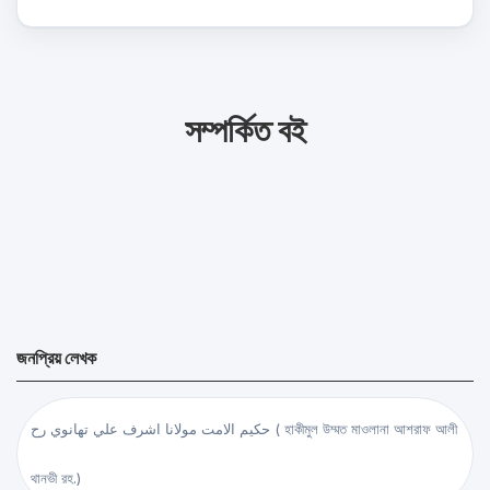
সম্পর্কিত বই
জনপ্রিয় লেখক
حكيم الامت مولانا اشرف علي تهانوي رح ( হাকীমুল উম্মত মাওলানা আশরাফ আলী
থানভী রহ.)