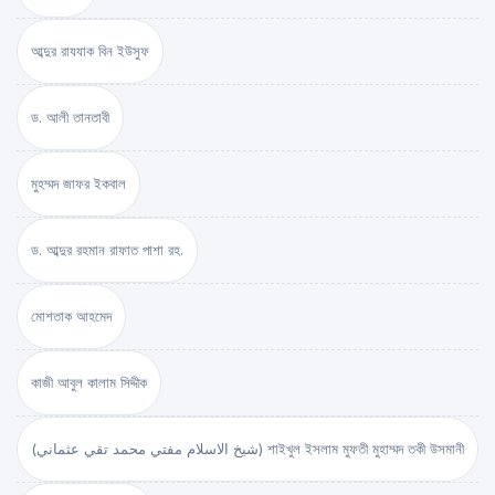
আব্দুর রাযযাক বিন ইউসুফ
ড. আলী তানতাবী
মুহম্মদ জাফর ইকবাল
ড. আব্দুর রহমান রাফাত পাশা রহ.
মোশতাক আহমেদ
কাজী আবুল কালাম সিদ্দীক
(شيخ الاسلام مفتي محمد تقي عثماني) শাইখুল ইসলাম মুফতী মুহাম্মদ তকী উসমানী