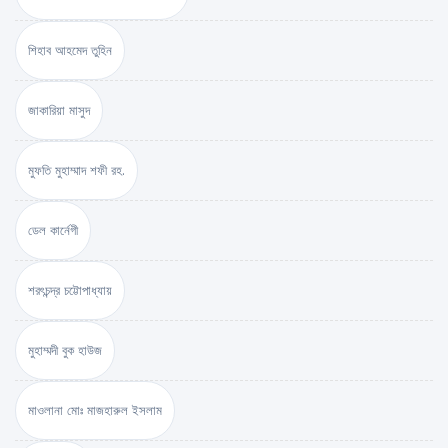
শিহাব আহমেদ তুহিন
জাকারিয়া মাসুদ
মুফতি মুহাম্মাদ শফী রহ.
ডেল কার্নেগী
শরৎচন্দ্র চট্টোপাধ্যায়
মুহাম্মদী বুক হাউজ
মাওলানা মোঃ মাজহারুল ইসলাম