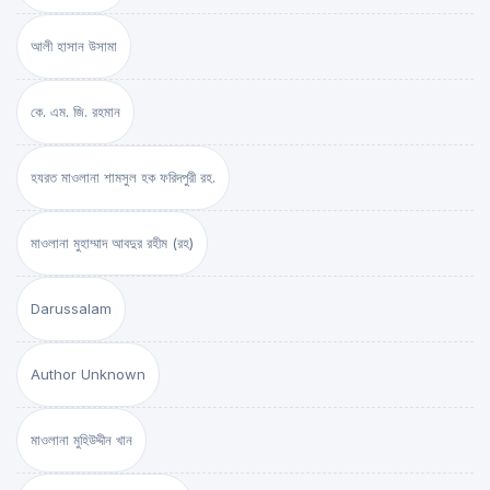
আলী হাসান উসামা
কে. এম. জি. রহমান
হযরত মাওলানা শামসুল হক ফরিদপুরী রহ.
মাওলানা মুহাম্মাদ আবদুর রহীম (রহ)
Darussalam
Author Unknown
মাওলানা মুহিউদ্দীন খান