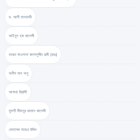
ড. আলী তানতাভী
আইনুল হক কাসেমী
হযরত মাওলানা জালালুদ্দীন রূমী (রহঃ)
অনীশ দাস অপু
আগাথা ক্রিস্টি
মুফতী মীযানুর রহমান কাসেমী
মোহাম্মদ নাছের উদ্দিন