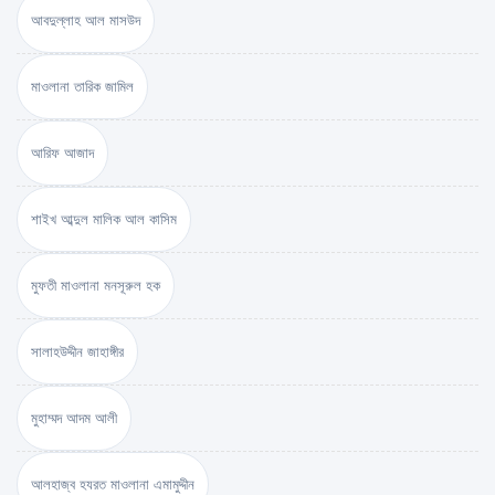
আবদুল্লাহ আল মাসউদ
মাওলানা তারিক জামিল
আরিফ আজাদ
শাইখ আব্দুল মালিক আল কাসিম
মুফতী মাওলানা মনসূরুল হক
সালাহউদ্দীন জাহাঙ্গীর
মুহাম্মদ আদম আলী
আলহাজ্ব হযরত মাওলানা এমামুদ্দীন