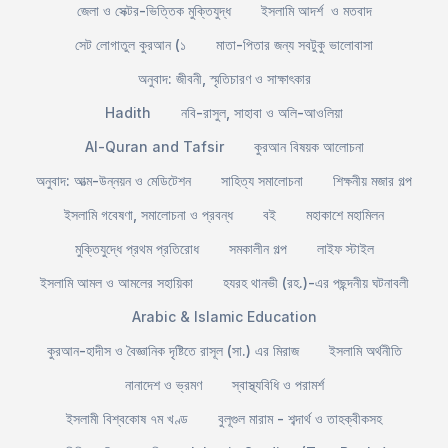
জেলা ও সেক্টর-ভিত্তিক মুক্তিযুদ্ধ
ইসলামি আদর্শ ও মতবাদ
সেট লোগাতুল কুরআন (১
মাতা-পিতার জন্য সবটুকু ভালোবাসা
অনুবাদ: জীবনী, স্মৃতিচারণ ও সাক্ষাৎকার
Hadith
নবি-রাসুল, সাহাবা ও অলি-আওলিয়া
Al-Quran and Tafsir
কুরআন বিষয়ক আলোচনা
অনুবাদ: আত্ম-উন্নয়ন ও মেডিটেশন
সাহিত্য সমালোচনা
শিক্ষনীয় মজার গল্প
ইসলামি গবেষণা, সমালোচনা ও প্রবন্ধ
বই
মহাকাশে মহামিলন
মুক্তিযুদ্ধে প্রথম প্রতিরোধ
সমকালীন গল্প
লাইফ স্টাইল
ইসলামি আমল ও আমলের সহায়িকা
হযরহ থানভী (রহ.)-এর পছন্দনীয় ঘটনাবলী
Arabic & Islamic Education
কুরআন-হাদীস ও বৈজ্ঞানিক দৃষ্টিতে রাসূল (সা.) এর মিরাজ
ইসলামি অর্থনীতি
নানাদেশ ও ভ্রমণ
স্বাস্থ্যবিধি ও পরামর্শ
ইসলামী বিশ্বকোষ ৭ম খণ্ড
বুলূগুল মারাম - শব্দার্থ ও তাহক্বীকসহ