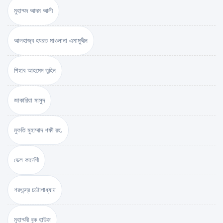
মুহাম্মদ আদম আলী
আলহাজ্ব হযরত মাওলানা এমামুদ্দীন
শিহাব আহমেদ তুহিন
জাকারিয়া মাসুদ
মুফতি মুহাম্মাদ শফী রহ.
ডেল কার্নেগী
শরৎচন্দ্র চট্টোপাধ্যায়
মুহাম্মদী বুক হাউজ