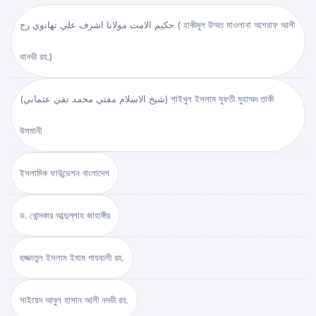
حكيم الامت مولانا اشرف علي تهانوي رح ( হাকীমুল উম্মত মাওলানা আশরাফ আলী
থানভী রহ.)
(شيخ الاسلام مفتي محمد تقي عثماني) শাইখুল ইসলাম মুফতী মুহাম্মদ তাকী
উসমানী
ইসলামিক ফাউন্ডেশন বাংলাদেশ
ড. খোন্দকার আব্দুল্লাহ জাহাঙ্গীর
হুজ্জাতুল ইসলাম ইমাম গাযযালী রহ.
সাইয়েদ আবুল হাসান আলী নদভী রহ.