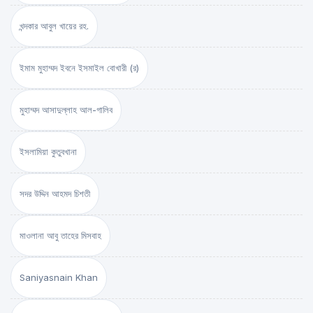
খন্দকার আবুল খায়ের রহ.
ইমাম মুহাম্মদ ইবনে ইসমাইল বোখারী (র)
মুহাম্মদ আসাদুল্লাহ আল-গালিব
ইসলামিয়া কুতুবখানা
সদর উদ্দিন আহমদ চিশতী
মাওলানা আবু তাহের মিসবাহ
Saniyasnain Khan