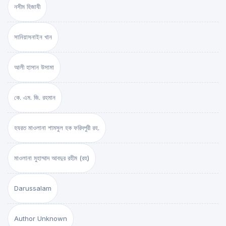
নসীম হিজাযী
সানিয়াসনাইন খান
আলী হাসান উসামা
কে. এম. জি. রহমান
হযরত মাওলানা শামসুল হক ফরিদপুরী রহ.
মাওলানা মুহাম্মাদ আবদুর রহীম (রহ)
Darussalam
Author Unknown