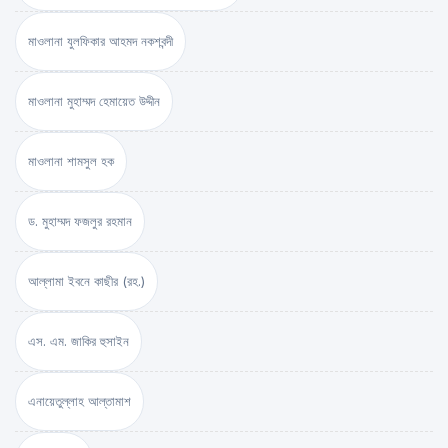
মাওলানা যুলফিকার আহমদ নকশবন্দী
মাওলানা মুহাম্মদ হেমায়েত উদ্দীন
মাওলানা শামসুল হক
ড. মুহাম্মদ ফজলুর রহমান
আল্লামা ইবনে কাছীর (রহ.)
এস. এম. জাকির হুসাইন
এনায়েতুল্লাহ আল্‌তামাশ