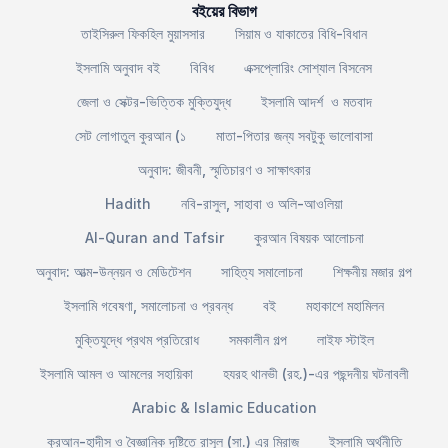
বইয়ের বিভাগ
তাইসিরুল ফিকহিল মুয়াসসার
সিয়াম ও যাকাতের বিধি-বিধান
ইসলামি অনুবাদ বই
বিবিধ
এক্সপ্লোরিং সোশ্যাল বিসনেস
জেলা ও সেক্টর-ভিত্তিক মুক্তিযুদ্ধ
ইসলামি আদর্শ ও মতবাদ
সেট লোগাতুল কুরআন (১
মাতা-পিতার জন্য সবটুকু ভালোবাসা
অনুবাদ: জীবনী, স্মৃতিচারণ ও সাক্ষাৎকার
Hadith
নবি-রাসুল, সাহাবা ও অলি-আওলিয়া
Al-Quran and Tafsir
কুরআন বিষয়ক আলোচনা
অনুবাদ: আত্ম-উন্নয়ন ও মেডিটেশন
সাহিত্য সমালোচনা
শিক্ষনীয় মজার গল্প
ইসলামি গবেষণা, সমালোচনা ও প্রবন্ধ
বই
মহাকাশে মহামিলন
মুক্তিযুদ্ধে প্রথম প্রতিরোধ
সমকালীন গল্প
লাইফ স্টাইল
ইসলামি আমল ও আমলের সহায়িকা
হযরহ থানভী (রহ.)-এর পছন্দনীয় ঘটনাবলী
Arabic & Islamic Education
কুরআন-হাদীস ও বৈজ্ঞানিক দৃষ্টিতে রাসূল (সা.) এর মিরাজ
ইসলামি অর্থনীতি