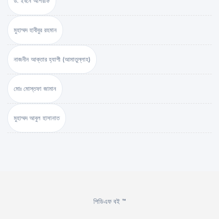
ড. ইবনে আশরাফ
মুহাম্মদ হাবীবুর রহমান
নাজনীন আক্তার হ্যাপী (আমাতুল্লাহ)
মোঃ মোস্তফা জামান
মুহাম্মদ আবুল হাসানাত
পিডিএফ বই ™