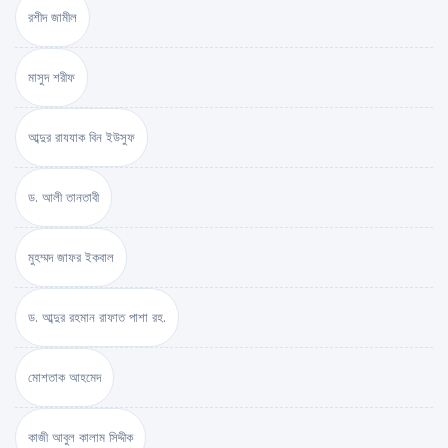
রশীদ জামীল
মাসুদ শরীফ
আব্দুর রাযযাক বিন ইউসুফ
ড. আলী তানতাবী
মুহম্মদ জাফর ইকবাল
ড. আব্দুর রহমান রাফাত পাশা রহ.
মোশতাক আহমেদ
কাজী আবুল কালাম সিদ্দীক