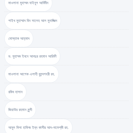
মাওলানা মুহাম্মদ যাইনুল আবিদীন
শাইখ মুহাম্মাদ বিন সালেহ আল মুনাজ্জিদ
মোস্তাক আহ্‌মাদ
ড. মুহাম্মদ ইবনে আবদুর রহমান আরিফী
মাওলানা আশেক এলাহী বুলন্দশহরী রহ.
রকিব হাসান
জিয়াউর রহমান মুন্সী
আবুল ফিদা হাফিজ ইব্‌ন কাসীর আদ-দামেশ্‌কী রহ.