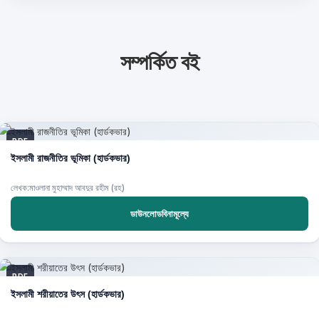
সম্পর্কিত বই
PDF
ইসলামী রাজনীতির ভূমিকা (হার্ডকভার)
লেখক:মাওলানা মুহাম্মাদ আবদুর রহীম (রহ)
ডাউনলোডবিনামূল্যে
PDF
ইসলামী শরীয়াতের উৎস (হার্ডকভার)