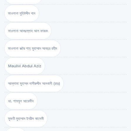
মাওলানা মুহিউদ্দীন খান
মাওলানা আবদুল্লাহ আল ফারূক
মাওলানা ডক্টর শাহ্‌ মুহাম্মাদ আবদুর রহীম
Maulivi Abdul Aziz
আল্লামা মুহাম্মদ নাসীরুদ্দীন আলবানী (রহঃ)
ডা. শামসুল আরেফীন
মুফতী মুহাম্মাদ ইদরীস কাসেমী