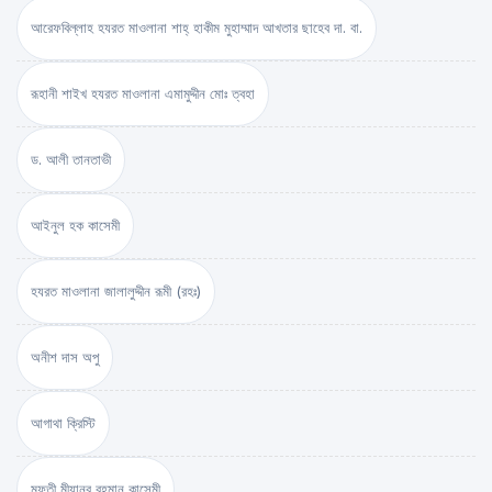
আরেফবিল্লাহ হযরত মাওলানা শাহ্ হাকীম মুহাম্মাদ আখতার ছাহেব দা. বা.
রূহানী শাইখ হযরত মাওলানা এমামুদ্দীন মোঃ ত্বহা
ড. আলী তানতাভী
আইনুল হক কাসেমী
হযরত মাওলানা জালালুদ্দীন রূমী (রহঃ)
অনীশ দাস অপু
আগাথা ক্রিস্টি
মুফতী মীযানুর রহমান কাসেমী