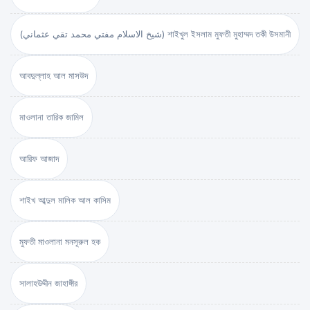
(شيخ الاسلام مفتي محمد تقي عثماني) শাইখুল ইসলাম মুফতী মুহাম্মদ তকী উসমানী
আবদুল্লাহ আল মাসউদ
মাওলানা তারিক জামিল
আরিফ আজাদ
শাইখ আব্দুল মালিক আল কাসিম
মুফতী মাওলানা মনসূরুল হক
সালাহউদ্দীন জাহাঙ্গীর