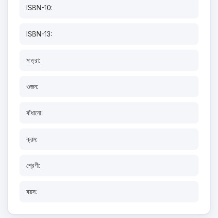
ISBN-10:
ISBN-13:
মাত্রা:
ওজন:
বাঁধানো:
ক্রম:
শ্রেণী:
বয়স: