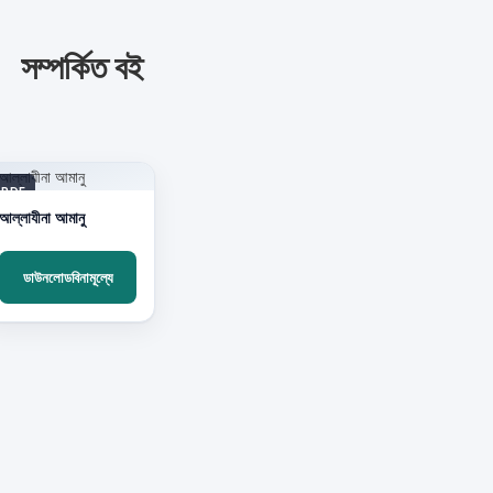
সম্পর্কিত বই
PDF
আল্লাযীনা আমানু
ডাউনলোডবিনামূল্যে