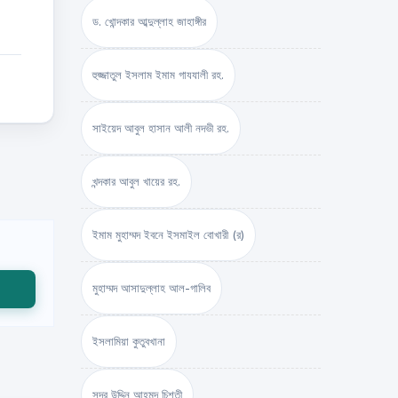
ড. খোন্দকার আব্দুল্লাহ জাহাঙ্গীর
হুজ্জাতুল ইসলাম ইমাম গাযযালী রহ.
সাইয়েদ আবুল হাসান আলী নদভী রহ.
খন্দকার আবুল খায়ের রহ.
ইমাম মুহাম্মদ ইবনে ইসমাইল বোখারী (র)
মুহাম্মদ আসাদুল্লাহ আল-গালিব
ইসলামিয়া কুতুবখানা
সদর উদ্দিন আহমদ চিশতী