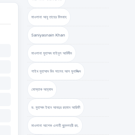
মাওলানা আবু তাহের মিসবাহ
Saniyasnain Khan
মাওলানা মুহাম্মদ যাইনুল আবিদীন
শাইখ মুহাম্মাদ বিন সালেহ আল মুনাজ্জিদ
মোস্তাক আহ্‌মাদ
ড. মুহাম্মদ ইবনে আবদুর রহমান আরিফী
মাওলানা আশেক এলাহী বুলন্দশহরী রহ.