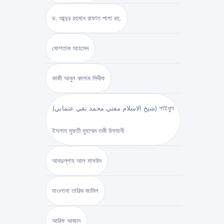
ড. আব্দুর রহমান রাফাত পাশা রহ.
মোশতাক আহমেদ
কাজী আবুল কালাম সিদ্দীক
(شيخ الاسلام مفتي محمد تقي عثماني) শাইখুল
ইসলাম মুফতী মুহাম্মদ তকী উসমানী
আবদুল্লাহ আল মাসউদ
মাওলানা তারিক জামিল
আরিফ আজাদ