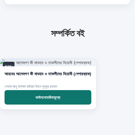
সম্পর্কিত বই
PDF
আরবের আলেমগণ কী মাযহাব ও তাকলীদের বিরোধী (পেপারব্যাক)
লেখক:আবু হাসসান রাইয়ান ইবনে লুৎফুর রহমান
ডাউনলোডবিনামূল্যে