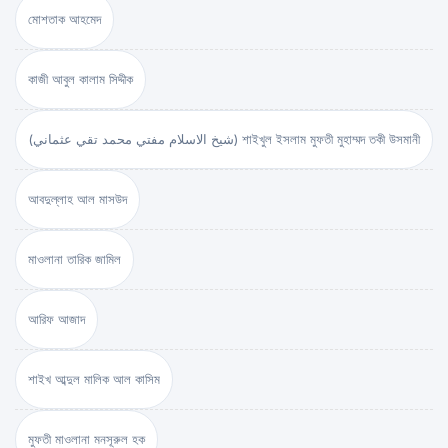
মোশতাক আহমেদ
কাজী আবুল কালাম সিদ্দীক
(شيخ الاسلام مفتي محمد تقي عثماني) শাইখুল ইসলাম মুফতী মুহাম্মদ তকী উসমানী
আবদুল্লাহ আল মাসউদ
মাওলানা তারিক জামিল
আরিফ আজাদ
শাইখ আব্দুল মালিক আল কাসিম
মুফতী মাওলানা মনসূরুল হক