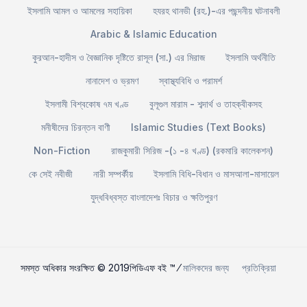
ইসলামি আমল ও আমলের সহায়িকা
হযরহ থানভী (রহ.)-এর পছন্দনীয় ঘটনাবলী
Arabic & Islamic Education
কুরআন-হাদীস ও বৈজ্ঞানিক দৃষ্টিতে রাসূল (সা.) এর মিরাজ
ইসলামি অর্থনীতি
নানাদেশ ও ভ্রমণ
স্বাস্থ্যবিধি ও পরামর্শ
ইসলামী বিশ্বকোষ ৭ম খণ্ড
বুলূগুল মারাম - শব্দার্থ ও তাহক্বীকসহ
মনীষীদের চিরন্তন বাণী
Islamic Studies (Text Books)
Non-Fiction
রাজকুমারী সিরিজ -(১ -৪ খণ্ড) (রকমারি কালেকশন)
কে সেই নবীজী
নারী সম্পর্কীয়
ইসলামি বিধি-বিধান ও মাসআলা-মাসায়েল
যুদ্ধবিধ্বস্ত বাংলাদেশঃ বিচার ও ক্ষতিপুরণ
সমস্ত অধিকার সংরক্ষিত © 2019পিডিএফ বই ™ ⁄
মালিকদের জন্য
প্রতিক্রিয়া