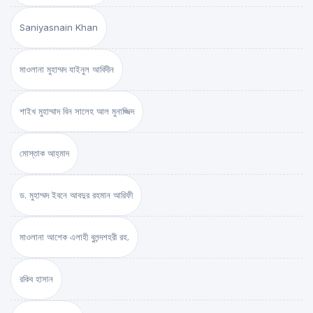
Saniyasnain Khan
মাওলানা মুহাম্মদ যাইনুল আবিদীন
শাইখ মুহাম্মাদ বিন সালেহ আল মুনাজ্জিদ
মোস্তাক আহ্‌মাদ
ড. মুহাম্মদ ইবনে আবদুর রহমান আরিফী
মাওলানা আশেক এলাহী বুলন্দশহরী রহ.
রকিব হাসান