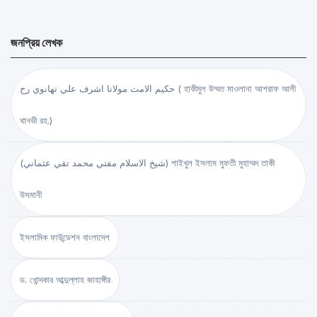
জনপ্রিয় লেখক
حكيم الامت مولانا اشرف علي تهانوي رح ( হাকীমুল উম্মত মাওলানা আশরাফ আলী
থানভী রহ.)
(شيخ الاسلام مفتي محمد تقي عثماني) শাইখুল ইসলাম মুফতী মুহাম্মদ তাকী
উসমানী
ইসলামিক ফাউন্ডেশন বাংলাদেশ
ড. খোন্দকার আব্দুল্লাহ জাহাঙ্গীর