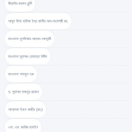
জিয়াউর রহমান মুন্সী
আবুল ফিদা হাফিজ ইব্‌ন কাসীর আদ-দামেশ্‌কী রহ.
মাওলানা যুলফিকার আহমদ নকশবন্দী
মাওলানা মুহাম্মদ হেমায়েত উদ্দীন
মাওলানা শামসুল হক
ড. মুহাম্মদ ফজলুর রহমান
আল্লামা ইবনে কাছীর (রহ.)
এস. এম. জাকির হুসাইন