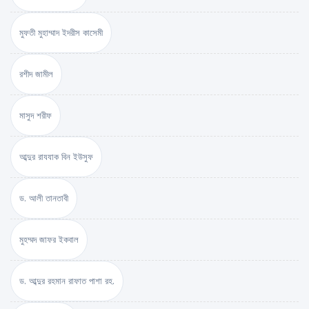
মুফতী মুহাম্মাদ ইদরীস কাসেমী
রশীদ জামীল
মাসুদ শরীফ
আব্দুর রাযযাক বিন ইউসুফ
ড. আলী তানতাবী
মুহম্মদ জাফর ইকবাল
ড. আব্দুর রহমান রাফাত পাশা রহ.