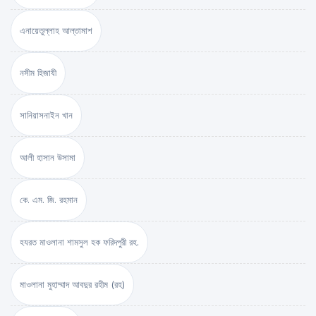
এনায়েতুল্লাহ আল্‌তামাশ
নসীম হিজাযী
সানিয়াসনাইন খান
আলী হাসান উসামা
কে. এম. জি. রহমান
হযরত মাওলানা শামসুল হক ফরিদপুরী রহ.
মাওলানা মুহাম্মাদ আবদুর রহীম (রহ)