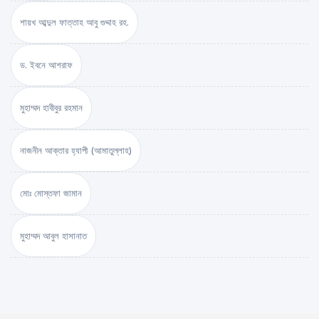
শায়খ আব্দুল ফাত্তাহ আবু গুদ্দাহ রহ.
ড. ইবনে আশরাফ
মুহাম্মদ হাবীবুর রহমান
নাজনীন আক্তার হ্যাপী (আমাতুল্লাহ)
মোঃ মোস্তফা জামান
মুহাম্মদ আবুল হাসানাত