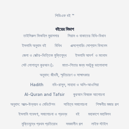
পিডিএফ বই ™
বইয়ের বিভাগ
তাইসিরুল ফিকহিল মুয়াসসার
সিয়াম ও যাকাতের বিধি-বিধান
ইসলামি অনুবাদ বই
বিবিধ
এক্সপ্লোরিং সোশ্যাল বিসনেস
জেলা ও সেক্টর-ভিত্তিক মুক্তিযুদ্ধ
ইসলামি আদর্শ ও মতবাদ
সেট লোগাতুল কুরআন (১
মাতা-পিতার জন্য সবটুকু ভালোবাসা
অনুবাদ: জীবনী, স্মৃতিচারণ ও সাক্ষাৎকার
Hadith
নবি-রাসুল, সাহাবা ও অলি-আওলিয়া
Al-Quran and Tafsir
কুরআন বিষয়ক আলোচনা
অনুবাদ: আত্ম-উন্নয়ন ও মেডিটেশন
সাহিত্য সমালোচনা
শিক্ষনীয় মজার গল্প
ইসলামি গবেষণা, সমালোচনা ও প্রবন্ধ
বই
মহাকাশে মহামিলন
মুক্তিযুদ্ধে প্রথম প্রতিরোধ
সমকালীন গল্প
লাইফ স্টাইল