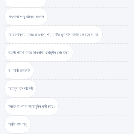
মাওলানা আবু তাহের মেসবাহ
আরেফবিল্লাহ হযরত মাওলানা শাহ্ হাকীম মুহাম্মাদ আখতার ছাহেব দা. বা.
রূহানী শাইখ হযরত মাওলানা এমামুদ্দীন মোঃ ত্বহা
ড. আলী তানতাভী
আইনুল হক কাসেমী
হযরত মাওলানা জালালুদ্দীন রূমী (রহঃ)
অনীশ দাস অপু