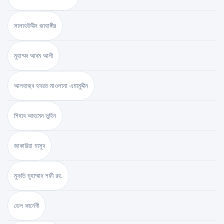
সালাহউদ্দীন জাহাঙ্গীর
মুহাম্মদ আদম আলী
আলহাজ্ব হযরত মাওলানা এমামুদ্দীন
শিহাব আহমেদ তুহিন
জাকারিয়া মাসুদ
মুফতি মুহাম্মাদ শফী রহ.
ডেল কার্নেগী