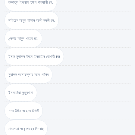
হুজ্জাতুল ইসলাম ইমাম গাযযালী রহ.
সাইয়েদ আবুল হাসান আলী নদভী রহ.
খন্দকার আবুল খায়ের রহ.
ইমাম মুহাম্মদ ইবনে ইসমাইল বোখারী (র)
মুহাম্মদ আসাদুল্লাহ আল-গালিব
ইসলামিয়া কুতুবখানা
সদর উদ্দিন আহমদ চিশতী
মাওলানা আবু তাহের মিসবাহ