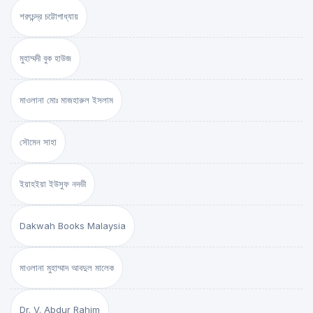
শরৎচন্দ্র চট্টোপাধ্যায়
মুহাম্মদী বুক হাউজ
মাওলানা মোঃ মাজহারুল ইসলাম
সৌমেন সাহা
ইয়াহইয়া ইউসুফ নদভী
Dakwah Books Malaysia
মাওলানা মুহাম্মাদ আবদুল মালেক
Dr. V. Abdur Rahim