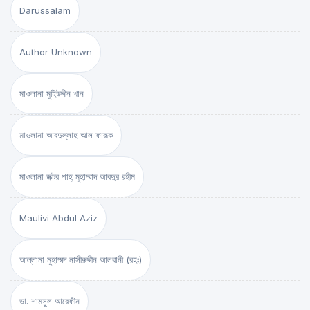
Darussalam
Author Unknown
মাওলানা মুহিউদ্দীন খান
মাওলানা আবদুল্লাহ আল ফারূক
মাওলানা ডক্টর শাহ্‌ মুহাম্মাদ আবদুর রহীম
Maulivi Abdul Aziz
আল্লামা মুহাম্মদ নাসীরুদ্দীন আলবানী (রহঃ)
ডা. শামসুল আরেফীন