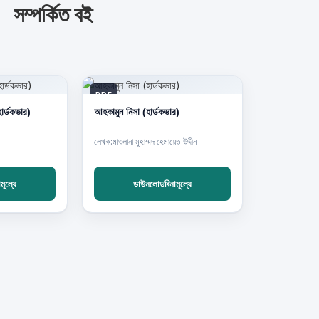
সম্পর্কিত বই
PDF
ার্ডকভার)
আহকামুন নিসা (হার্ডকভার)
লেখক:মাওলানা মুহাম্মদ হেমায়েত উদ্দীন
ূল্যে
ডাউনলোডবিনামূল্যে