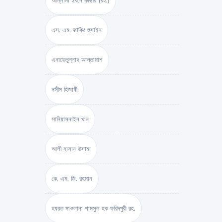
আল্লামা ইবনে কাছীর (রহ.)
এস. এম. জাকির হুসাইন
এনায়েতুল্লাহ আল্‌তামাশ
নসীম হিজাযী
সানিয়াসনাইন খান
আলী হাসান উসামা
কে. এম. জি. রহমান
হযরত মাওলানা শামসুল হক ফরিদপুরী রহ.