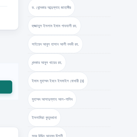
ড. খোন্দকার আব্দুল্লাহ জাহাঙ্গীর
হুজ্জাতুল ইসলাম ইমাম গাযযালী রহ.
সাইয়েদ আবুল হাসান আলী নদভী রহ.
খন্দকার আবুল খায়ের রহ.
ইমাম মুহাম্মদ ইবনে ইসমাইল বোখারী (র)
মুহাম্মদ আসাদুল্লাহ আল-গালিব
ইসলামিয়া কুতুবখানা
সদর উদ্দিন আহমদ চিশতী