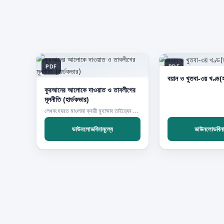
PDF
PDF
বয়ান ও খুতবা-৩য় খণ্ড(হ
কুরআনের আলোকে দাওয়াত ও তাবলীগের
মূলনীতি (হার্ডকভার)
লেখক:হযরত মাওলানা ক্বারী মুহাম্মাদ তাইয়্যেব (রহ.)
ডাউনলোডবিনামূল্যে
ডাউনলোডবিনাম