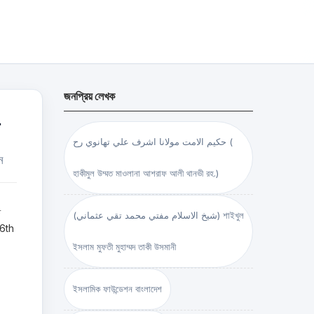
জনপ্রিয় লেখক
حكيم الامت مولانا اشرف علي تهانوي رح (
ন
হাকীমুল উম্মত মাওলানা আশরাফ আলী থানভী রহ.)
ত
(شيخ الاسلام مفتي محمد تقي عثماني) শাইখুল
26th
ইসলাম মুফতী মুহাম্মদ তাকী উসমানী
ইসলামিক ফাউন্ডেশন বাংলাদেশ