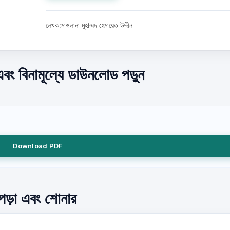
লেখক:মাওলানা মুহাম্মদ হেমায়েত উদ্দীন
বং বিনামূল্যে ডাউনলোড পড়ুন
Download PDF
 পড়া এবং শোনার