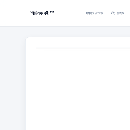
পিডিএফ বই ™
সমস্ত লেখক
বই এজেড