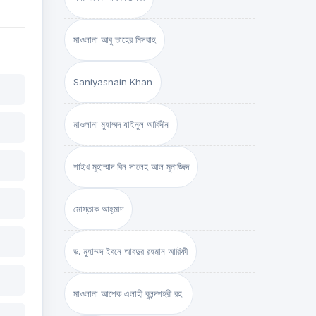
মাওলানা আবু তাহের মিসবাহ
Saniyasnain Khan
মাওলানা মুহাম্মদ যাইনুল আবিদীন
শাইখ মুহাম্মাদ বিন সালেহ আল মুনাজ্জিদ
মোস্তাক আহ্‌মাদ
ড. মুহাম্মদ ইবনে আবদুর রহমান আরিফী
মাওলানা আশেক এলাহী বুলন্দশহরী রহ.