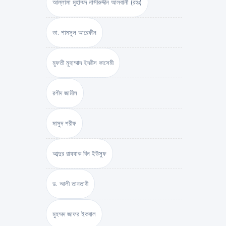
আল্লামা মুহাম্মদ নাসীরুদ্দীন আলবানী (রহঃ)
ডা. শামসুল আরেফীন
মুফতী মুহাম্মাদ ইদরীস কাসেমী
রশীদ জামীল
মাসুদ শরীফ
আব্দুর রাযযাক বিন ইউসুফ
ড. আলী তানতাবী
মুহম্মদ জাফর ইকবাল