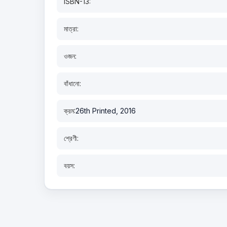
ISBN-13:
মাত্রা:
ওজন:
বাঁধানো:
ক্রম:
26th Printed, 2016
শ্রেণী:
বয়স: