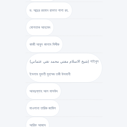
ড. আব্দুর রহমান রাফাত পাশা রহ.
মোশতাক আহমেদ
কাজী আবুল কালাম সিদ্দীক
(شيخ الاسلام مفتي محمد تقي عثماني) শাইখুল
ইসলাম মুফতী মুহাম্মদ তকী উসমানী
আবদুল্লাহ আল মাসউদ
মাওলানা তারিক জামিল
আরিফ আজাদ