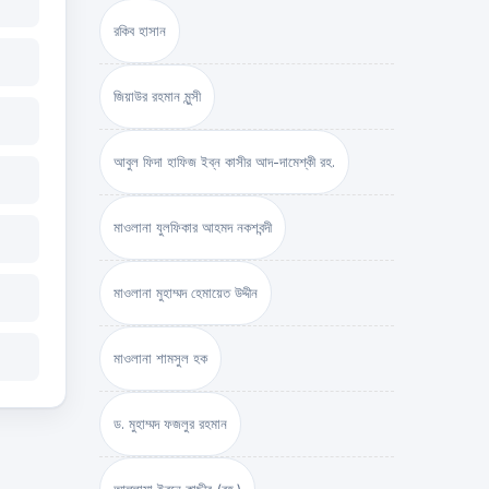
রকিব হাসান
জিয়াউর রহমান মুন্সী
আবুল ফিদা হাফিজ ইব্‌ন কাসীর আদ-দামেশ্‌কী রহ.
মাওলানা যুলফিকার আহমদ নকশবন্দী
মাওলানা মুহাম্মদ হেমায়েত উদ্দীন
মাওলানা শামসুল হক
ড. মুহাম্মদ ফজলুর রহমান