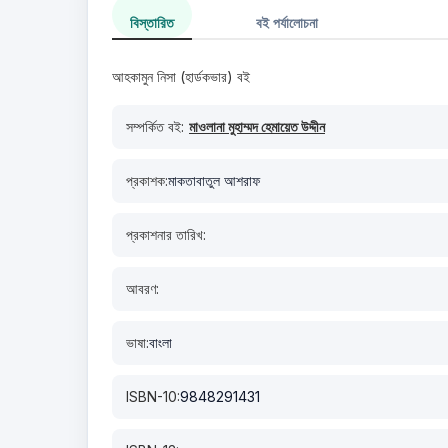
বিস্তারিত
বই পর্যালোচনা
আহকামুন নিসা (হার্ডকভার) বই
সম্পর্কিত বই:
মাওলানা মুহাম্মদ হেমায়েত উদ্দীন
প্রকাশক:
মাকতাবাতুল আশরাফ
প্রকাশনার তারিখ:
আবরণ:
ভাষা:
বাংলা
ISBN-10:
9848291431