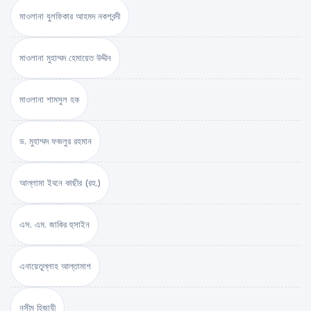
মাওলানা যুলফিকার আহমদ নকশবন্দী
মাওলানা মুহাম্মদ হেমায়েত উদ্দীন
মাওলানা শামসুল হক
ড. মুহাম্মদ ফজলুর রহমান
আল্লামা ইবনে কাছীর (রহ.)
এস. এম. জাকির হুসাইন
এনায়েতুল্লাহ আল্‌তামাশ
নসীম হিজাযী