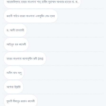
আরেফবিল্লাহ হযরত মাওলানা শাহ্ হাকীম মুহাম্মাদ আখতার ছাহেব দা. বা.
রূহানী শাইখ হযরত মাওলানা এমামুদ্দীন মোঃ ত্বহা
ড. আলী তানতাভী
আইনুল হক কাসেমী
হযরত মাওলানা জালালুদ্দীন রূমী (রহঃ)
অনীশ দাস অপু
আগাথা ক্রিস্টি
মুফতী মীযানুর রহমান কাসেমী