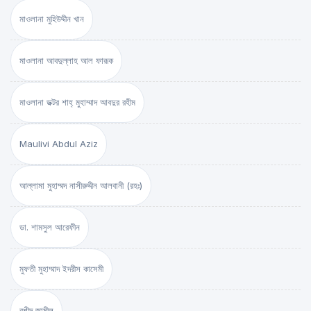
মাওলানা মুহিউদ্দীন খান
মাওলানা আবদুল্লাহ আল ফারূক
মাওলানা ডক্টর শাহ্‌ মুহাম্মাদ আবদুর রহীম
Maulivi Abdul Aziz
আল্লামা মুহাম্মদ নাসীরুদ্দীন আলবানী (রহঃ)
ডা. শামসুল আরেফীন
মুফতী মুহাম্মাদ ইদরীস কাসেমী
রশীদ জামীল