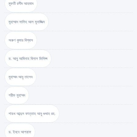
মুফতী রশীদ আহমাদ
মুহাম্মাদ সালিহ আল মুনাজ্জিদ
অরুণ কুমার বিশ্বাস
ড. আবু আমিনাহ বিলাল ফিলিপ্স
মুহাম্মদ আবু তালেব
শরীফ মুহাম্মদ
শায়খ আব্দুল ফাত্তাহ আবু গুদ্দাহ রহ.
ড. ইবনে আশরাফ