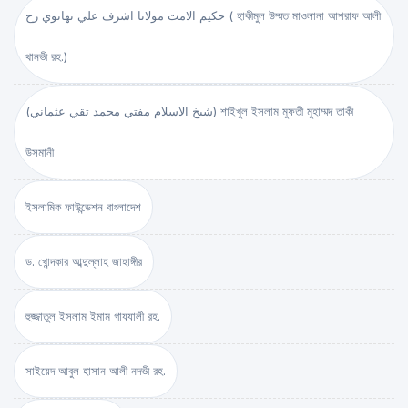
حكيم الامت مولانا اشرف علي تهانوي رح ( হাকীমুল উম্মত মাওলানা আশরাফ আলী
থানভী রহ.)
(شيخ الاسلام مفتي محمد تقي عثماني) শাইখুল ইসলাম মুফতী মুহাম্মদ তাকী
উসমানী
ইসলামিক ফাউন্ডেশন বাংলাদেশ
ড. খোন্দকার আব্দুল্লাহ জাহাঙ্গীর
হুজ্জাতুল ইসলাম ইমাম গাযযালী রহ.
সাইয়েদ আবুল হাসান আলী নদভী রহ.