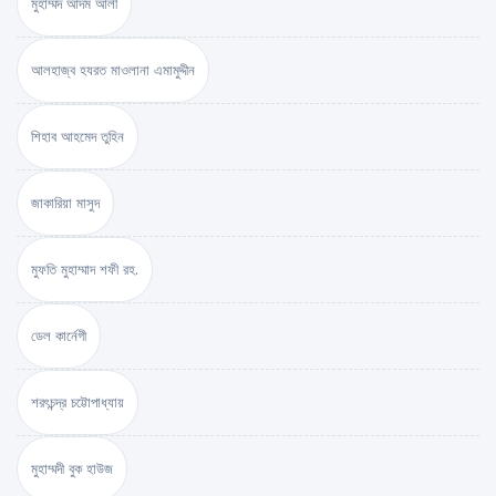
মুহাম্মদ আদম আলী
আলহাজ্ব হযরত মাওলানা এমামুদ্দীন
শিহাব আহমেদ তুহিন
জাকারিয়া মাসুদ
মুফতি মুহাম্মাদ শফী রহ.
ডেল কার্নেগী
শরৎচন্দ্র চট্টোপাধ্যায়
মুহাম্মদী বুক হাউজ