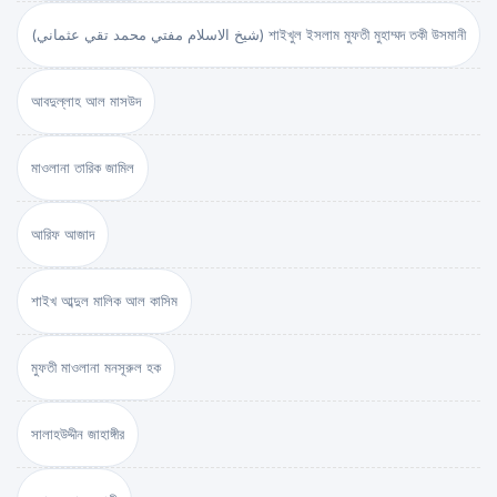
(شيخ الاسلام مفتي محمد تقي عثماني) শাইখুল ইসলাম মুফতী মুহাম্মদ তকী উসমানী
আবদুল্লাহ আল মাসউদ
মাওলানা তারিক জামিল
আরিফ আজাদ
শাইখ আব্দুল মালিক আল কাসিম
মুফতী মাওলানা মনসূরুল হক
সালাহউদ্দীন জাহাঙ্গীর