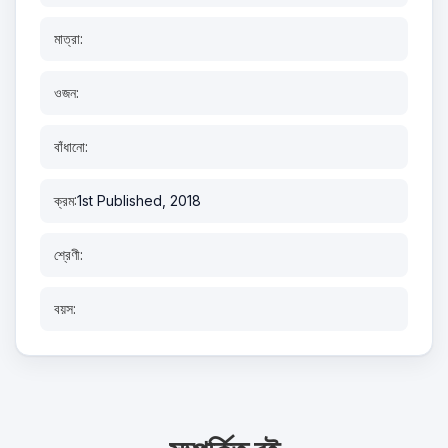
মাত্রা:
ওজন:
বাঁধানো:
ক্রম:
1st Published, 2018
শ্রেণী:
বয়স: