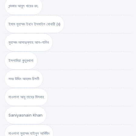
খন্দকার আবুল খায়ের রহ.
ইমাম মুহাম্মদ ইবনে ইসমাইল বোখারী (র)
মুহাম্মদ আসাদুল্লাহ আল-গালিব
ইসলামিয়া কুতুবখানা
সদর উদ্দিন আহমদ চিশতী
মাওলানা আবু তাহের মিসবাহ
Saniyasnain Khan
মাওলানা মুহাম্মদ যাইনুল আবিদীন