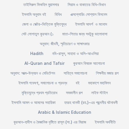
তাইসিরুল ফিকহিল মুয়াসসার
সিয়াম ও যাকাতের বিধি-বিধান
ইসলামি অনুবাদ বই
বিবিধ
এক্সপ্লোরিং সোশ্যাল বিসনেস
জেলা ও সেক্টর-ভিত্তিক মুক্তিযুদ্ধ
ইসলামি আদর্শ ও মতবাদ
সেট লোগাতুল কুরআন (১
মাতা-পিতার জন্য সবটুকু ভালোবাসা
অনুবাদ: জীবনী, স্মৃতিচারণ ও সাক্ষাৎকার
Hadith
নবি-রাসুল, সাহাবা ও অলি-আওলিয়া
Al-Quran and Tafsir
কুরআন বিষয়ক আলোচনা
অনুবাদ: আত্ম-উন্নয়ন ও মেডিটেশন
সাহিত্য সমালোচনা
শিক্ষনীয় মজার গল্প
ইসলামি গবেষণা, সমালোচনা ও প্রবন্ধ
বই
মহাকাশে মহামিলন
মুক্তিযুদ্ধে প্রথম প্রতিরোধ
সমকালীন গল্প
লাইফ স্টাইল
ইসলামি আমল ও আমলের সহায়িকা
হযরহ থানভী (রহ.)-এর পছন্দনীয় ঘটনাবলী
Arabic & Islamic Education
কুরআন-হাদীস ও বৈজ্ঞানিক দৃষ্টিতে রাসূল (সা.) এর মিরাজ
ইসলামি অর্থনীতি