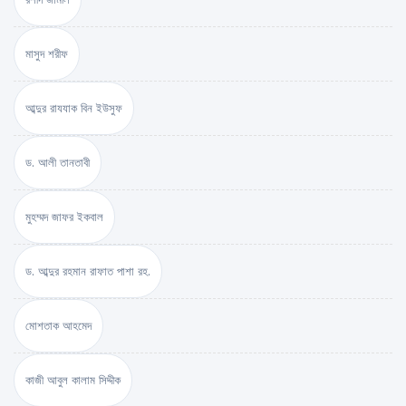
মাসুদ শরীফ
আব্দুর রাযযাক বিন ইউসুফ
ড. আলী তানতাবী
মুহম্মদ জাফর ইকবাল
ড. আব্দুর রহমান রাফাত পাশা রহ.
মোশতাক আহমেদ
কাজী আবুল কালাম সিদ্দীক