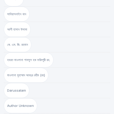
সানিয়াসনাইন খান
আলী হাসান উসামা
কে. এম. জি. রহমান
হযরত মাওলানা শামসুল হক ফরিদপুরী রহ.
মাওলানা মুহাম্মাদ আবদুর রহীম (রহ)
Darussalam
Author Unknown