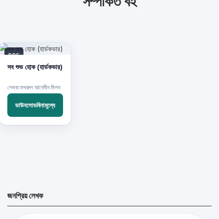
সম্পর্কিত বই
PDF
সব শুভ হোক (হার্ডকভার)
লেখক:ফখরুল আবেদীন মিলন
ডাউনলোডবিনামূল্যে
জনপ্রিয় লেখক