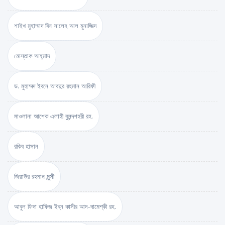
শাইখ মুহাম্মাদ বিন সালেহ আল মুনাজ্জিদ
মোস্তাক আহ্‌মাদ
ড. মুহাম্মদ ইবনে আবদুর রহমান আরিফী
মাওলানা আশেক এলাহী বুলন্দশহরী রহ.
রকিব হাসান
জিয়াউর রহমান মুন্সী
আবুল ফিদা হাফিজ ইব্‌ন কাসীর আদ-দামেশ্‌কী রহ.