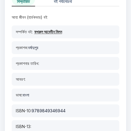
বিস্তারিত
বই পর্যালোচনা
আহা জীবন (হার্ডকভার) বই
সম্পর্কিত বই:
ফখরুল আবেদীন মিলন
প্রকাশক:
বর্ষাদুপুর
প্রকাশনার তারিখ:
আবরণ:
ভাষা:
বাংলা
ISBN-10:
9789849346944
ISBN-13: