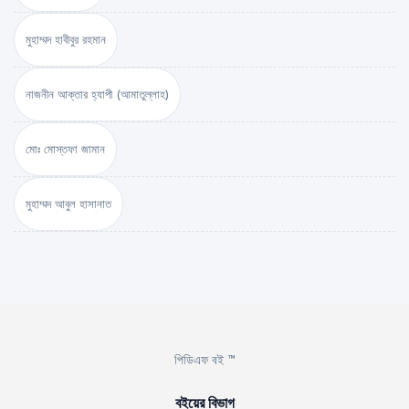
মুহাম্মদ হাবীবুর রহমান
নাজনীন আক্তার হ্যাপী (আমাতুল্লাহ)
মোঃ মোস্তফা জামান
মুহাম্মদ আবুল হাসানাত
পিডিএফ বই ™
বইয়ের বিভাগ