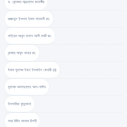
ড. খোন্দকার আব্দুল্লাহ জাহাঙ্গীর
হুজ্জাতুল ইসলাম ইমাম গাযযালী রহ.
সাইয়েদ আবুল হাসান আলী নদভী রহ.
খন্দকার আবুল খায়ের রহ.
ইমাম মুহাম্মদ ইবনে ইসমাইল বোখারী (র)
মুহাম্মদ আসাদুল্লাহ আল-গালিব
ইসলামিয়া কুতুবখানা
সদর উদ্দিন আহমদ চিশতী