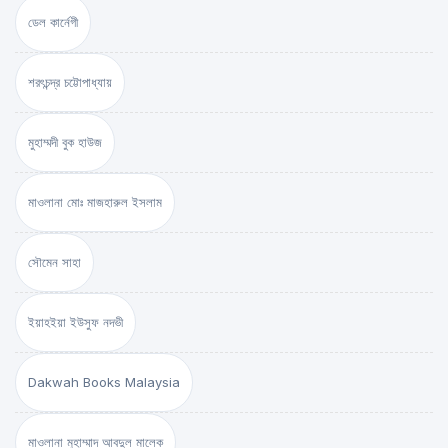
ডেল কার্নেগী
শরৎচন্দ্র চট্টোপাধ্যায়
মুহাম্মদী বুক হাউজ
মাওলানা মোঃ মাজহারুল ইসলাম
সৌমেন সাহা
ইয়াহইয়া ইউসুফ নদভী
Dakwah Books Malaysia
মাওলানা মুহাম্মাদ আবদুল মালেক