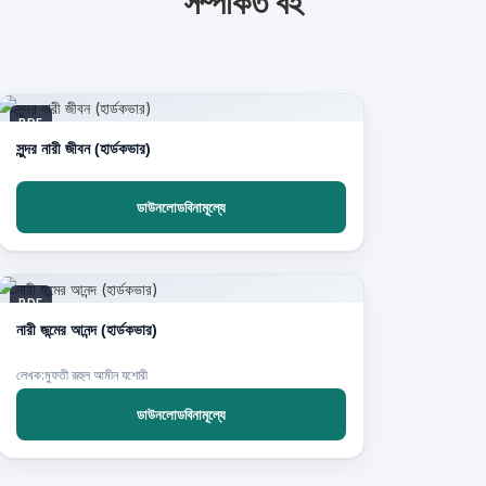
সম্পর্কিত বই
PDF
সুন্দর নারী জীবন (হার্ডকভার)
ডাউনলোডবিনামূল্যে
PDF
নারী জন্মের আনন্দ (হার্ডকভার)
লেখক:মুফতী রূহুল আমীন যশোরী
ডাউনলোডবিনামূল্যে