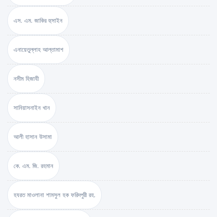
এস. এম. জাকির হুসাইন
এনায়েতুল্লাহ আল্‌তামাশ
নসীম হিজাযী
সানিয়াসনাইন খান
আলী হাসান উসামা
কে. এম. জি. রহমান
হযরত মাওলানা শামসুল হক ফরিদপুরী রহ.