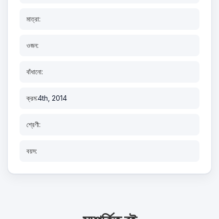
মাত্রা:
ওজন:
বাঁধানো:
ক্রম:
4th, 2014
শ্রেণী:
বয়স: