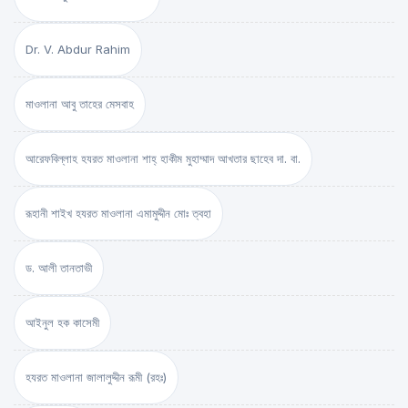
Dr. V. Abdur Rahim
মাওলানা আবু তাহের মেসবাহ
আরেফবিল্লাহ হযরত মাওলানা শাহ্ হাকীম মুহাম্মাদ আখতার ছাহেব দা. বা.
রূহানী শাইখ হযরত মাওলানা এমামুদ্দীন মোঃ ত্বহা
ড. আলী তানতাভী
আইনুল হক কাসেমী
হযরত মাওলানা জালালুদ্দীন রূমী (রহঃ)