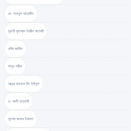
ডা. শামসুল আরেফীন
মুফতী মুহাম্মাদ ইদরীস কাসেমী
রশীদ জামীল
মাসুদ শরীফ
আব্দুর রাযযাক বিন ইউসুফ
ড. আলী তানতাবী
মুহম্মদ জাফর ইকবাল