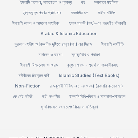
ইসলামি গবেষণা, সমালোচনা ও প্রবন্ধ
বই
মহাকাশে মহামিলন
মুক্তিযুদ্ধে প্রথম প্রতিরোধ
সমকালীন গল্প
লাইফ স্টাইল
ইসলামি আমল ও আমলের সহায়িকা
হযরহ থানভী (রহ.)-এর পছন্দনীয় ঘটনাবলী
Arabic & Islamic Education
কুরআন-হাদীস ও বৈজ্ঞানিক দৃষ্টিতে রাসূল (সা.) এর মিরাজ
ইসলামি অর্থনীতি
নানাদেশ ও ভ্রমণ
স্বাস্থ্যবিধি ও পরামর্শ
ইসলামী বিশ্বকোষ ৭ম খণ্ড
বুলূগুল মারাম - শব্দার্থ ও তাহক্বীকসহ
মনীষীদের চিরন্তন বাণী
Islamic Studies (Text Books)
Non-Fiction
রাজকুমারী সিরিজ -(১ -৪ খণ্ড) (রকমারি কালেকশন)
কে সেই নবীজী
নারী সম্পর্কীয়
ইসলামি বিধি-বিধান ও মাসআলা-মাসায়েল
যুদ্ধবিধ্বস্ত বাংলাদেশঃ বিচার ও ক্ষতিপুরণ