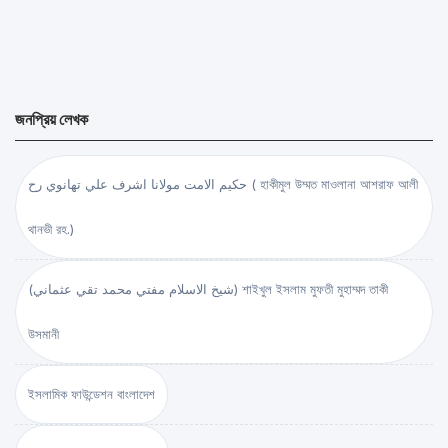
জনপ্রিয় লেখক
حكيم الامت مولانا اشرف علي تهانوي رح ( হাকীমুল উম্মত মাওলানা আশরাফ আলী
থানভী রহ.)
(شيخ الاسلام مفتي محمد تقي عثماني) শাইখুল ইসলাম মুফতী মুহাম্মদ তাকী
উসমানী
ইসলামিক ফাউন্ডেশন বাংলাদেশ