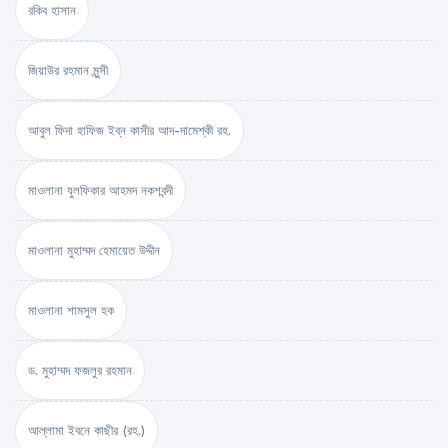
রকিব হাসান
জিয়াউর রহমান মুন্সী
আবুল ফিদা হাফিজ ইব্‌ন কাসীর আদ-দামেশ্‌কী রহ.
মাওলানা যুলফিকার আহমদ নকশবন্দী
মাওলানা মুহাম্মদ হেমায়েত উদ্দীন
মাওলানা শামসুল হক
ড. মুহাম্মদ ফজলুর রহমান
আল্লামা ইবনে কাছীর (রহ.)