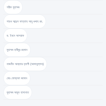
শরীফ মুহাম্মদ
শায়খ আব্দুল ফাত্তাহ আবু গুদ্দাহ রহ.
ড. ইবনে আশরাফ
মুহাম্মদ হাবীবুর রহমান
নাজনীন আক্তার হ্যাপী (আমাতুল্লাহ)
মোঃ মোস্তফা জামান
মুহাম্মদ আবুল হাসানাত