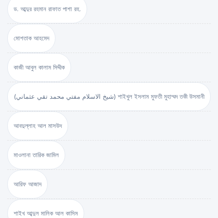
ড. আব্দুর রহমান রাফাত পাশা রহ.
মোশতাক আহমেদ
কাজী আবুল কালাম সিদ্দীক
(شيخ الاسلام مفتي محمد تقي عثماني) শাইখুল ইসলাম মুফতী মুহাম্মদ তকী উসমানী
আবদুল্লাহ আল মাসউদ
মাওলানা তারিক জামিল
আরিফ আজাদ
শাইখ আব্দুল মালিক আল কাসিম