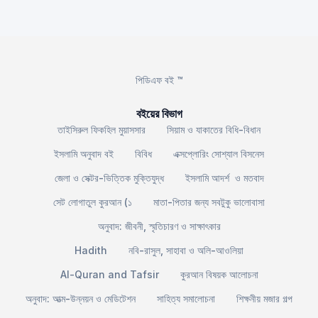
পিডিএফ বই ™
বইয়ের বিভাগ
তাইসিরুল ফিকহিল মুয়াসসার
সিয়াম ও যাকাতের বিধি-বিধান
ইসলামি অনুবাদ বই
বিবিধ
এক্সপ্লোরিং সোশ্যাল বিসনেস
জেলা ও সেক্টর-ভিত্তিক মুক্তিযুদ্ধ
ইসলামি আদর্শ ও মতবাদ
সেট লোগাতুল কুরআন (১
মাতা-পিতার জন্য সবটুকু ভালোবাসা
অনুবাদ: জীবনী, স্মৃতিচারণ ও সাক্ষাৎকার
Hadith
নবি-রাসুল, সাহাবা ও অলি-আওলিয়া
Al-Quran and Tafsir
কুরআন বিষয়ক আলোচনা
অনুবাদ: আত্ম-উন্নয়ন ও মেডিটেশন
সাহিত্য সমালোচনা
শিক্ষনীয় মজার গল্প