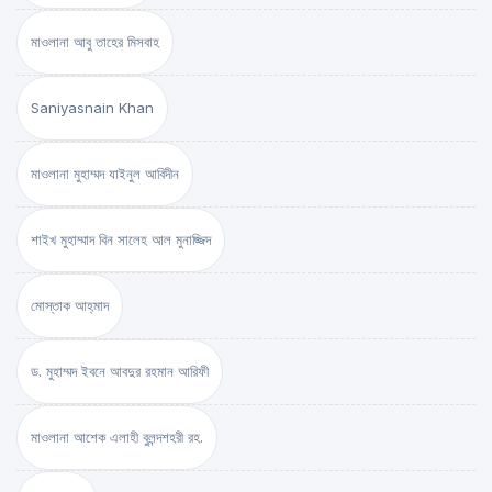
মাওলানা আবু তাহের মিসবাহ
Saniyasnain Khan
মাওলানা মুহাম্মদ যাইনুল আবিদীন
শাইখ মুহাম্মাদ বিন সালেহ আল মুনাজ্জিদ
মোস্তাক আহ্‌মাদ
ড. মুহাম্মদ ইবনে আবদুর রহমান আরিফী
মাওলানা আশেক এলাহী বুলন্দশহরী রহ.