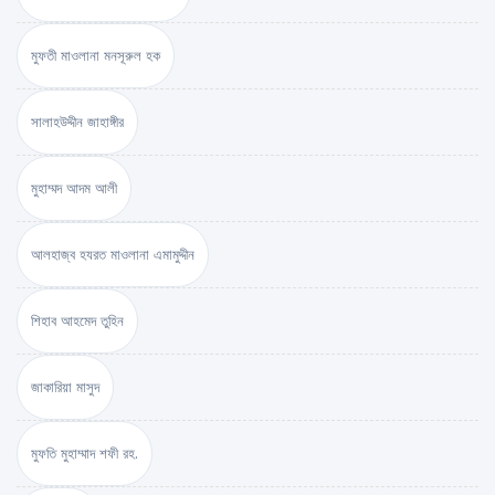
মুফতী মাওলানা মনসূরুল হক
সালাহউদ্দীন জাহাঙ্গীর
মুহাম্মদ আদম আলী
আলহাজ্ব হযরত মাওলানা এমামুদ্দীন
শিহাব আহমেদ তুহিন
জাকারিয়া মাসুদ
মুফতি মুহাম্মাদ শফী রহ.