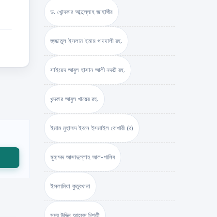
ড. খোন্দকার আব্দুল্লাহ জাহাঙ্গীর
হুজ্জাতুল ইসলাম ইমাম গাযযালী রহ.
সাইয়েদ আবুল হাসান আলী নদভী রহ.
খন্দকার আবুল খায়ের রহ.
ইমাম মুহাম্মদ ইবনে ইসমাইল বোখারী (র)
মুহাম্মদ আসাদুল্লাহ আল-গালিব
ইসলামিয়া কুতুবখানা
সদর উদ্দিন আহমদ চিশতী