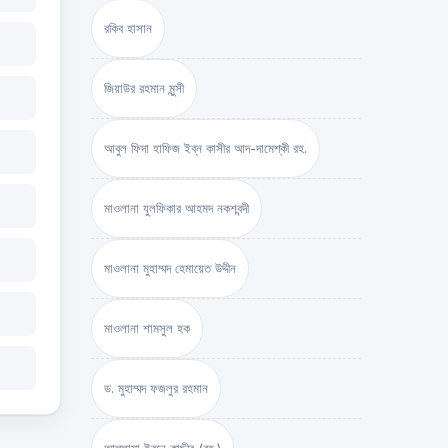
রকিব হাসান
জিয়াউর রহমান মুন্সী
আবুল ফিদা হাফিজ ইব্‌ন কাসীর আদ-দামেশ্‌কী রহ.
মাওলানা যুলফিকার আহমদ নকশবন্দী
মাওলানা মুহাম্মদ হেমায়েত উদ্দীন
মাওলানা শামসুল হক
ড. মুহাম্মদ ফজলুর রহমান