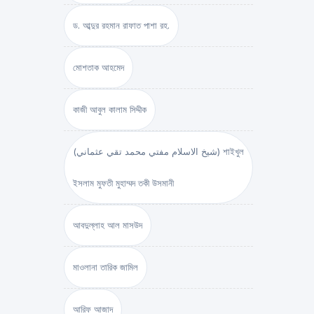
ড. আব্দুর রহমান রাফাত পাশা রহ.
মোশতাক আহমেদ
কাজী আবুল কালাম সিদ্দীক
(شيخ الاسلام مفتي محمد تقي عثماني) শাইখুল
ইসলাম মুফতী মুহাম্মদ তকী উসমানী
আবদুল্লাহ আল মাসউদ
মাওলানা তারিক জামিল
আরিফ আজাদ