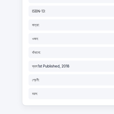
ISBN-13:
মাত্রা:
ওজন:
বাঁধানো:
ক্রম:
1st Published, 2018
শ্রেণী:
বয়স: