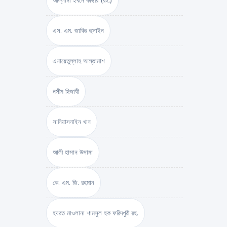
আল্লামা ইবনে কাছীর (রহ.)
এস. এম. জাকির হুসাইন
এনায়েতুল্লাহ আল্‌তামাশ
নসীম হিজাযী
সানিয়াসনাইন খান
আলী হাসান উসামা
কে. এম. জি. রহমান
হযরত মাওলানা শামসুল হক ফরিদপুরী রহ.