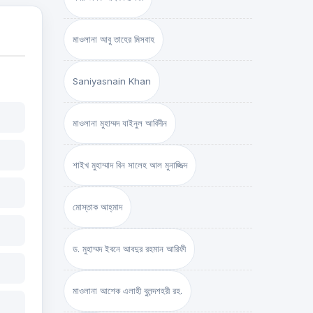
মাওলানা আবু তাহের মিসবাহ
Saniyasnain Khan
মাওলানা মুহাম্মদ যাইনুল আবিদীন
শাইখ মুহাম্মাদ বিন সালেহ আল মুনাজ্জিদ
মোস্তাক আহ্‌মাদ
ড. মুহাম্মদ ইবনে আবদুর রহমান আরিফী
মাওলানা আশেক এলাহী বুলন্দশহরী রহ.