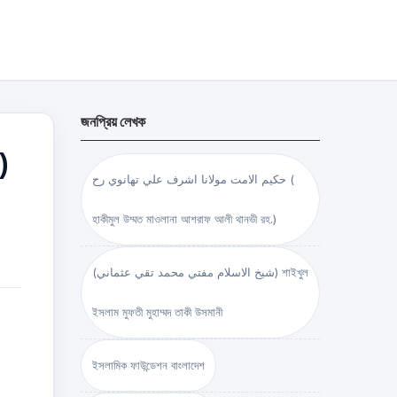
জনপ্রিয় লেখক
)
حكيم الامت مولانا اشرف علي تهانوي رح (
হাকীমুল উম্মত মাওলানা আশরাফ আলী থানভী রহ.)
(شيخ الاسلام مفتي محمد تقي عثماني) শাইখুল
ইসলাম মুফতী মুহাম্মদ তাকী উসমানী
ইসলামিক ফাউন্ডেশন বাংলাদেশ