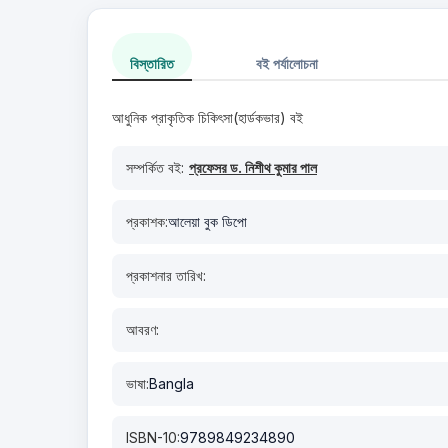
বিস্তারিত
বই পর্যালোচনা
আধুনিক প্রাকৃতিক চিকিৎসা(হার্ডকভার) বই
সম্পর্কিত বই:
প্রফেসর ড. নিশীথ কুমার পাল
প্রকাশক:
আলেয়া বুক ডিপো
প্রকাশনার তারিখ:
আবরণ:
ভাষা:
Bangla
ISBN-10:
9789849234890