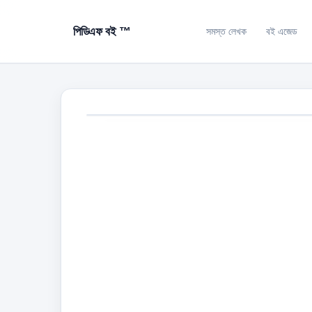
পিডিএফ বই ™
সমস্ত লেখক
বই এজেড