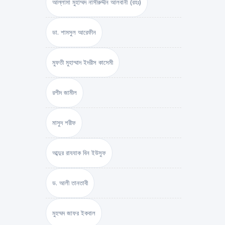
আল্লামা মুহাম্মদ নাসীরুদ্দীন আলবানী (রহঃ)
ডা. শামসুল আরেফীন
মুফতী মুহাম্মাদ ইদরীস কাসেমী
রশীদ জামীল
মাসুদ শরীফ
আব্দুর রাযযাক বিন ইউসুফ
ড. আলী তানতাবী
মুহম্মদ জাফর ইকবাল