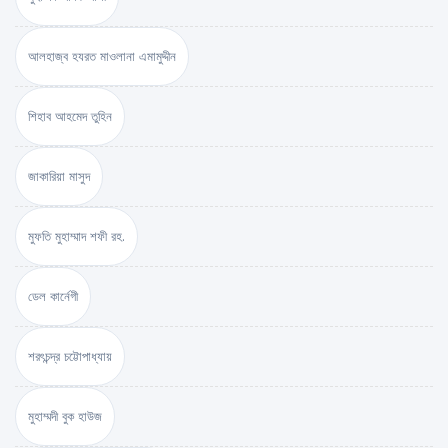
আলহাজ্ব হযরত মাওলানা এমামুদ্দীন
শিহাব আহমেদ তুহিন
জাকারিয়া মাসুদ
মুফতি মুহাম্মাদ শফী রহ.
ডেল কার্নেগী
শরৎচন্দ্র চট্টোপাধ্যায়
মুহাম্মদী বুক হাউজ