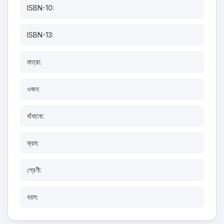
ISBN-10:
ISBN-13:
মাত্রা:
ওজন:
বাঁধানো:
ক্রম:
শ্রেণী:
বয়স: