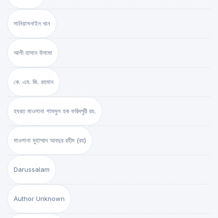
সানিয়াসনাইন খান
আলী হাসান উসামা
কে. এম. জি. রহমান
হযরত মাওলানা শামসুল হক ফরিদপুরী রহ.
মাওলানা মুহাম্মাদ আবদুর রহীম (রহ)
Darussalam
Author Unknown