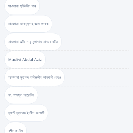
মাওলানা মুহিউদ্দীন খান
মাওলানা আবদুল্লাহ আল ফারূক
মাওলানা ডক্টর শাহ্‌ মুহাম্মাদ আবদুর রহীম
Maulivi Abdul Aziz
আল্লামা মুহাম্মদ নাসীরুদ্দীন আলবানী (রহঃ)
ডা. শামসুল আরেফীন
মুফতী মুহাম্মাদ ইদরীস কাসেমী
রশীদ জামীল