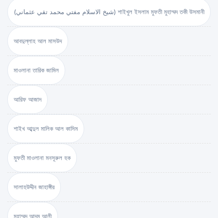
(شيخ الاسلام مفتي محمد تقي عثماني) শাইখুল ইসলাম মুফতী মুহাম্মদ তকী উসমানী
আবদুল্লাহ আল মাসউদ
মাওলানা তারিক জামিল
আরিফ আজাদ
শাইখ আব্দুল মালিক আল কাসিম
মুফতী মাওলানা মনসূরুল হক
সালাহউদ্দীন জাহাঙ্গীর
মুহাম্মদ আদম আলী