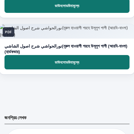
ডাউনলোডবিনামূল্যে
PDF
نورالحواشي شرح اصول الشاشي(নূরুল হাওয়াশী শরহে উসূলুশ শাশী (আরবি-বাংলা)
(হার্ডকভার)
ডাউনলোডবিনামূল্যে
জনপ্রিয় লেখক