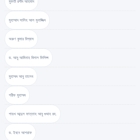
মুফতী রশীদ আহমাদ
মুহাম্মাদ সালিহ আল মুনাজ্জিদ
অরুণ কুমার বিশ্বাস
ড. আবু আমিনাহ বিলাল ফিলিপ্স
মুহাম্মদ আবু তালেব
শরীফ মুহাম্মদ
শায়খ আব্দুল ফাত্তাহ আবু গুদ্দাহ রহ.
ড. ইবনে আশরাফ