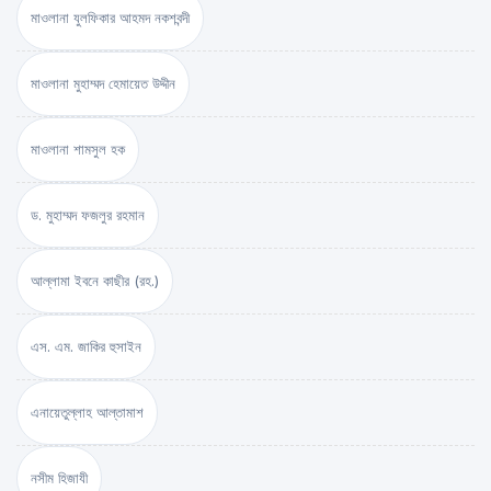
মাওলানা যুলফিকার আহমদ নকশবন্দী
মাওলানা মুহাম্মদ হেমায়েত উদ্দীন
মাওলানা শামসুল হক
ড. মুহাম্মদ ফজলুর রহমান
আল্লামা ইবনে কাছীর (রহ.)
এস. এম. জাকির হুসাইন
এনায়েতুল্লাহ আল্‌তামাশ
নসীম হিজাযী