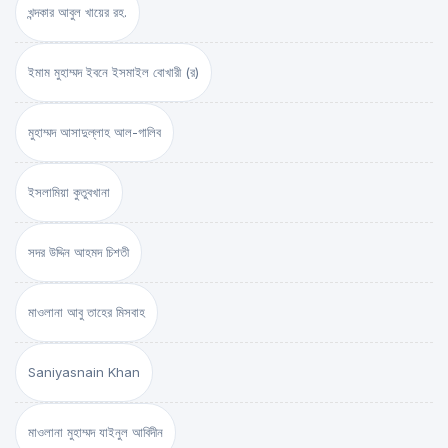
খন্দকার আবুল খায়ের রহ.
ইমাম মুহাম্মদ ইবনে ইসমাইল বোখারী (র)
মুহাম্মদ আসাদুল্লাহ আল-গালিব
ইসলামিয়া কুতুবখানা
সদর উদ্দিন আহমদ চিশতী
মাওলানা আবু তাহের মিসবাহ
Saniyasnain Khan
মাওলানা মুহাম্মদ যাইনুল আবিদীন