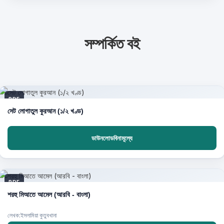
সম্পর্কিত বই
PDF
সেট লোগাতুল কুরআন (১/২ খণ্ড)
ডাউনলোডবিনামূল্যে
PDF
শরহু মিআতে আমেল (আরবি - বাংলা)
লেখক:ইসলামিয়া কুতুবখানা