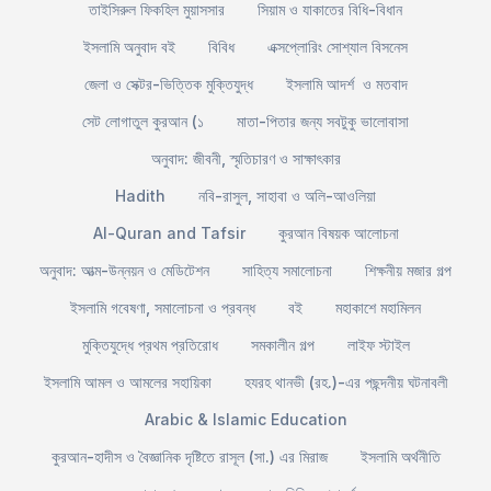
তাইসিরুল ফিকহিল মুয়াসসার
সিয়াম ও যাকাতের বিধি-বিধান
ইসলামি অনুবাদ বই
বিবিধ
এক্সপ্লোরিং সোশ্যাল বিসনেস
জেলা ও সেক্টর-ভিত্তিক মুক্তিযুদ্ধ
ইসলামি আদর্শ ও মতবাদ
সেট লোগাতুল কুরআন (১
মাতা-পিতার জন্য সবটুকু ভালোবাসা
অনুবাদ: জীবনী, স্মৃতিচারণ ও সাক্ষাৎকার
Hadith
নবি-রাসুল, সাহাবা ও অলি-আওলিয়া
Al-Quran and Tafsir
কুরআন বিষয়ক আলোচনা
অনুবাদ: আত্ম-উন্নয়ন ও মেডিটেশন
সাহিত্য সমালোচনা
শিক্ষনীয় মজার গল্প
ইসলামি গবেষণা, সমালোচনা ও প্রবন্ধ
বই
মহাকাশে মহামিলন
মুক্তিযুদ্ধে প্রথম প্রতিরোধ
সমকালীন গল্প
লাইফ স্টাইল
ইসলামি আমল ও আমলের সহায়িকা
হযরহ থানভী (রহ.)-এর পছন্দনীয় ঘটনাবলী
Arabic & Islamic Education
কুরআন-হাদীস ও বৈজ্ঞানিক দৃষ্টিতে রাসূল (সা.) এর মিরাজ
ইসলামি অর্থনীতি