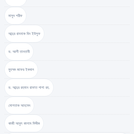
মাসুদ শরীফ
আব্দুর রাযযাক বিন ইউসুফ
ড. আলী তানতাবী
মুহম্মদ জাফর ইকবাল
ড. আব্দুর রহমান রাফাত পাশা রহ.
মোশতাক আহমেদ
কাজী আবুল কালাম সিদ্দীক