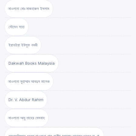
মাওলানা মোঃ মাজহারুল ইসলাম
সৌমেন সাহা
ইয়াহইয়া ইউসুফ নদভী
Dakwah Books Malaysia
মাওলানা মুহাম্মাদ আবদুল মালেক
Dr. V. Abdur Rahim
মাওলানা আবু তাহের মেসবাহ
আরেফবিল্লাহ হযরত মাওলানা শাহ্ হাকীম মুহাম্মাদ আখতার ছাহেব দা. বা.