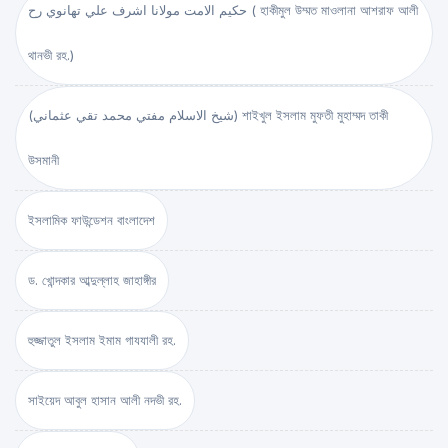
حكيم الامت مولانا اشرف علي تهانوي رح ( হাকীমুল উম্মত মাওলানা আশরাফ আলী
থানভী রহ.)
(شيخ الاسلام مفتي محمد تقي عثماني) শাইখুল ইসলাম মুফতী মুহাম্মদ তাকী
উসমানী
ইসলামিক ফাউন্ডেশন বাংলাদেশ
ড. খোন্দকার আব্দুল্লাহ জাহাঙ্গীর
হুজ্জাতুল ইসলাম ইমাম গাযযালী রহ.
সাইয়েদ আবুল হাসান আলী নদভী রহ.