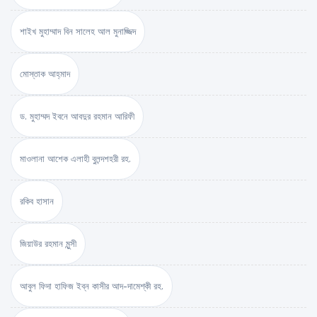
শাইখ মুহাম্মাদ বিন সালেহ আল মুনাজ্জিদ
মোস্তাক আহ্‌মাদ
ড. মুহাম্মদ ইবনে আবদুর রহমান আরিফী
মাওলানা আশেক এলাহী বুলন্দশহরী রহ.
রকিব হাসান
জিয়াউর রহমান মুন্সী
আবুল ফিদা হাফিজ ইব্‌ন কাসীর আদ-দামেশ্‌কী রহ.