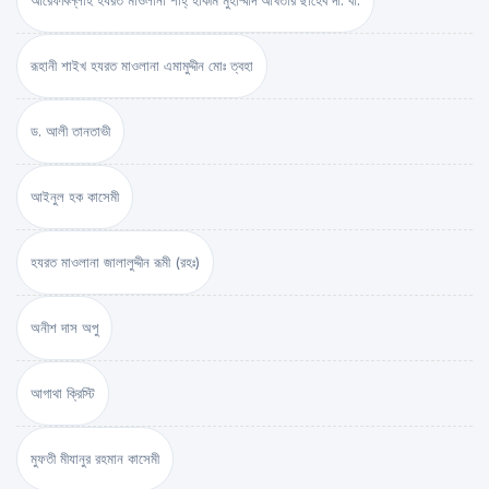
রূহানী শাইখ হযরত মাওলানা এমামুদ্দীন মোঃ ত্বহা
ড. আলী তানতাভী
আইনুল হক কাসেমী
হযরত মাওলানা জালালুদ্দীন রূমী (রহঃ)
অনীশ দাস অপু
আগাথা ক্রিস্টি
মুফতী মীযানুর রহমান কাসেমী