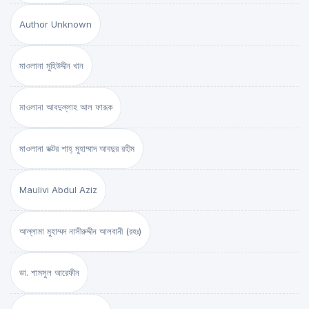
Author Unknown
মাওলানা মুহিউদ্দীন খান
মাওলানা আবদুল্লাহ আল ফারূক
মাওলানা ডক্টর শাহ্‌ মুহাম্মাদ আবদুর রহীম
Maulivi Abdul Aziz
আল্লামা মুহাম্মদ নাসীরুদ্দীন আলবানী (রহঃ)
ডা. শামসুল আরেফীন