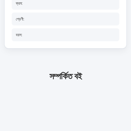
ক্রম:
শ্রেণী:
বয়স:
সম্পর্কিত বই