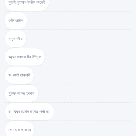
মুফতী মুহাম্মাদ ইদরীস কাসেমী
রশীদ জামীল
মাসুদ শরীফ
আব্দুর রাযযাক বিন ইউসুফ
ড. আলী তানতাবী
মুহম্মদ জাফর ইকবাল
ড. আব্দুর রহমান রাফাত পাশা রহ.
মোশতাক আহমেদ