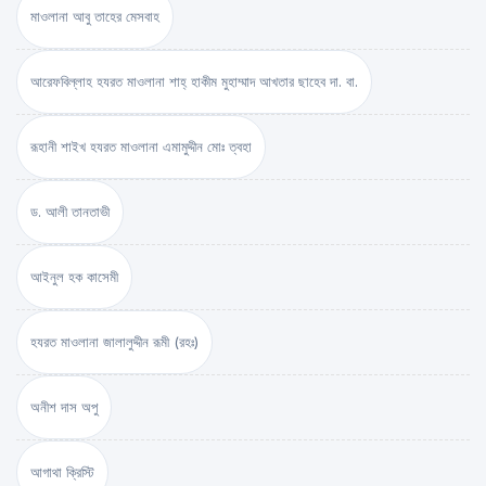
মাওলানা আবু তাহের মেসবাহ
আরেফবিল্লাহ হযরত মাওলানা শাহ্ হাকীম মুহাম্মাদ আখতার ছাহেব দা. বা.
রূহানী শাইখ হযরত মাওলানা এমামুদ্দীন মোঃ ত্বহা
ড. আলী তানতাভী
আইনুল হক কাসেমী
হযরত মাওলানা জালালুদ্দীন রূমী (রহঃ)
অনীশ দাস অপু
আগাথা ক্রিস্টি