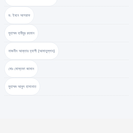
ড. ইবনে আশরাফ
মুহাম্মদ হাবীবুর রহমান
নাজনীন আক্তার হ্যাপী (আমাতুল্লাহ)
মোঃ মোস্তফা জামান
মুহাম্মদ আবুল হাসানাত