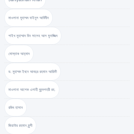
মাওলানা মুহাম্মদ যাইনুল আবিদীন
শাইখ মুহাম্মাদ বিন সালেহ আল মুনাজ্জিদ
মোস্তাক আহ্‌মাদ
ড. মুহাম্মদ ইবনে আবদুর রহমান আরিফী
মাওলানা আশেক এলাহী বুলন্দশহরী রহ.
রকিব হাসান
জিয়াউর রহমান মুন্সী