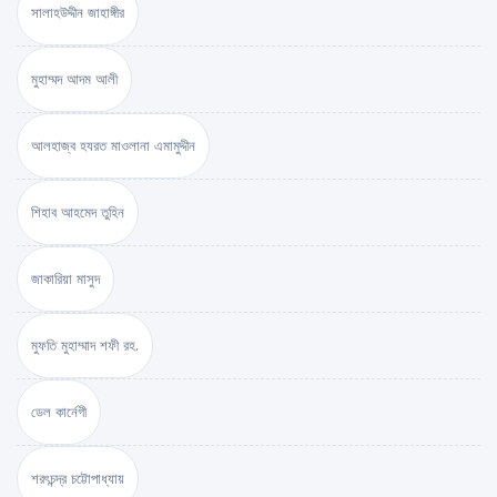
সালাহউদ্দীন জাহাঙ্গীর
মুহাম্মদ আদম আলী
আলহাজ্ব হযরত মাওলানা এমামুদ্দীন
শিহাব আহমেদ তুহিন
জাকারিয়া মাসুদ
মুফতি মুহাম্মাদ শফী রহ.
ডেল কার্নেগী
শরৎচন্দ্র চট্টোপাধ্যায়