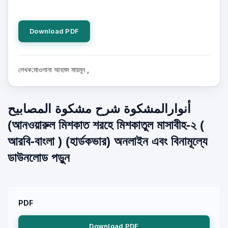
Download PDF
লেখক:মাওলানা আহমদ মায়মূন ,
أنوارالمشكوة شرح مشكوة المصابيح
(আনওয়ারুল ‍মিশকাত শরহে মিশকাতুল মাসাবীহ-২ (
আরবি-বাংলা ) (হার্ডকভার) অনলাইন এবং বিনামূল্যে
ডাউনলোড পড়ুন
PDF
Download PDF