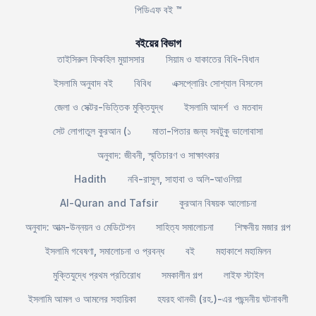
পিডিএফ বই ™
বইয়ের বিভাগ
তাইসিরুল ফিকহিল মুয়াসসার
সিয়াম ও যাকাতের বিধি-বিধান
ইসলামি অনুবাদ বই
বিবিধ
এক্সপ্লোরিং সোশ্যাল বিসনেস
জেলা ও সেক্টর-ভিত্তিক মুক্তিযুদ্ধ
ইসলামি আদর্শ ও মতবাদ
সেট লোগাতুল কুরআন (১
মাতা-পিতার জন্য সবটুকু ভালোবাসা
অনুবাদ: জীবনী, স্মৃতিচারণ ও সাক্ষাৎকার
Hadith
নবি-রাসুল, সাহাবা ও অলি-আওলিয়া
Al-Quran and Tafsir
কুরআন বিষয়ক আলোচনা
অনুবাদ: আত্ম-উন্নয়ন ও মেডিটেশন
সাহিত্য সমালোচনা
শিক্ষনীয় মজার গল্প
ইসলামি গবেষণা, সমালোচনা ও প্রবন্ধ
বই
মহাকাশে মহামিলন
মুক্তিযুদ্ধে প্রথম প্রতিরোধ
সমকালীন গল্প
লাইফ স্টাইল
ইসলামি আমল ও আমলের সহায়িকা
হযরহ থানভী (রহ.)-এর পছন্দনীয় ঘটনাবলী