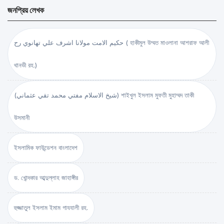
জনপ্রিয় লেখক
حكيم الامت مولانا اشرف علي تهانوي رح ( হাকীমুল উম্মত মাওলানা আশরাফ আলী
থানভী রহ.)
(شيخ الاسلام مفتي محمد تقي عثماني) শাইখুল ইসলাম মুফতী মুহাম্মদ তাকী
উসমানী
ইসলামিক ফাউন্ডেশন বাংলাদেশ
ড. খোন্দকার আব্দুল্লাহ জাহাঙ্গীর
হুজ্জাতুল ইসলাম ইমাম গাযযালী রহ.