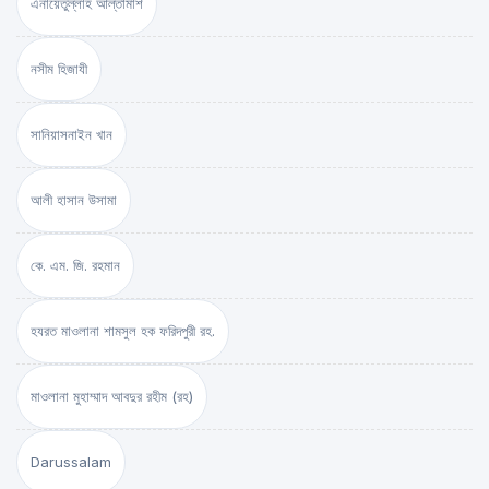
এনায়েতুল্লাহ আল্‌তামাশ
নসীম হিজাযী
সানিয়াসনাইন খান
আলী হাসান উসামা
কে. এম. জি. রহমান
হযরত মাওলানা শামসুল হক ফরিদপুরী রহ.
মাওলানা মুহাম্মাদ আবদুর রহীম (রহ)
Darussalam