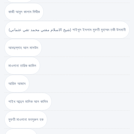
কাজী আবুল কালাম সিদ্দীক
(شيخ الاسلام مفتي محمد تقي عثماني) শাইখুল ইসলাম মুফতী মুহাম্মদ তকী উসমানী
আবদুল্লাহ আল মাসউদ
মাওলানা তারিক জামিল
আরিফ আজাদ
শাইখ আব্দুল মালিক আল কাসিম
মুফতী মাওলানা মনসূরুল হক