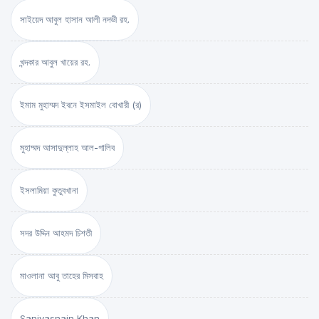
সাইয়েদ আবুল হাসান আলী নদভী রহ.
খন্দকার আবুল খায়ের রহ.
ইমাম মুহাম্মদ ইবনে ইসমাইল বোখারী (র)
মুহাম্মদ আসাদুল্লাহ আল-গালিব
ইসলামিয়া কুতুবখানা
সদর উদ্দিন আহমদ চিশতী
মাওলানা আবু তাহের মিসবাহ
Saniyasnain Khan