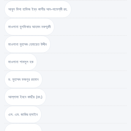
আবুল ফিদা হাফিজ ইব্‌ন কাসীর আদ-দামেশ্‌কী রহ.
মাওলানা যুলফিকার আহমদ নকশবন্দী
মাওলানা মুহাম্মদ হেমায়েত উদ্দীন
মাওলানা শামসুল হক
ড. মুহাম্মদ ফজলুর রহমান
আল্লামা ইবনে কাছীর (রহ.)
এস. এম. জাকির হুসাইন