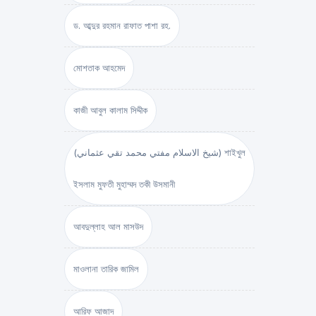
ড. আব্দুর রহমান রাফাত পাশা রহ.
মোশতাক আহমেদ
কাজী আবুল কালাম সিদ্দীক
(شيخ الاسلام مفتي محمد تقي عثماني) শাইখুল
ইসলাম মুফতী মুহাম্মদ তকী উসমানী
আবদুল্লাহ আল মাসউদ
মাওলানা তারিক জামিল
আরিফ আজাদ