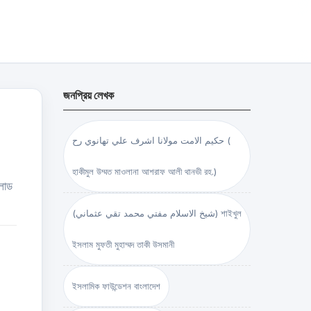
জনপ্রিয় লেখক
حكيم الامت مولانا اشرف علي تهانوي رح (
হাকীমুল উম্মত মাওলানা আশরাফ আলী থানভী রহ.)
নলোড
(شيخ الاسلام مفتي محمد تقي عثماني) শাইখুল
ইসলাম মুফতী মুহাম্মদ তাকী উসমানী
ইসলামিক ফাউন্ডেশন বাংলাদেশ