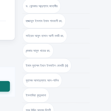
ড. খোন্দকার আব্দুল্লাহ জাহাঙ্গীর
হুজ্জাতুল ইসলাম ইমাম গাযযালী রহ.
সাইয়েদ আবুল হাসান আলী নদভী রহ.
খন্দকার আবুল খায়ের রহ.
ইমাম মুহাম্মদ ইবনে ইসমাইল বোখারী (র)
মুহাম্মদ আসাদুল্লাহ আল-গালিব
ইসলামিয়া কুতুবখানা
সদর উদ্দিন আহমদ চিশতী