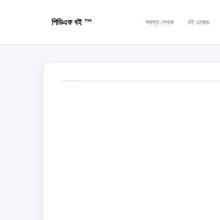
পিডিএফ বই ™
সমস্ত লেখক
বই এজেড