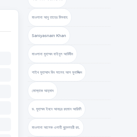
মাওলানা আবু তাহের মিসবাহ
Saniyasnain Khan
মাওলানা মুহাম্মদ যাইনুল আবিদীন
শাইখ মুহাম্মাদ বিন সালেহ আল মুনাজ্জিদ
মোস্তাক আহ্‌মাদ
ড. মুহাম্মদ ইবনে আবদুর রহমান আরিফী
মাওলানা আশেক এলাহী বুলন্দশহরী রহ.