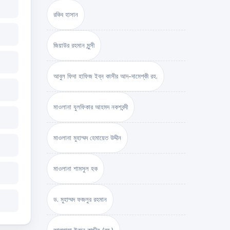
রকিব হাসান
জিয়াউর রহমান মুন্সী
আবুল ফিদা হাফিজ ইব্‌ন কাসীর আদ-দামেশ্‌কী রহ.
মাওলানা যুলফিকার আহমদ নকশবন্দী
মাওলানা মুহাম্মদ হেমায়েত উদ্দীন
মাওলানা শামসুল হক
ড. মুহাম্মদ ফজলুর রহমান