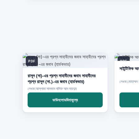
PDF
PDF
সাইন্টিফিক আ
রাসূল (সা)-এর প্রশ্ন সাহাবীদের জবাব সাহাবীদের
প্রশ্ন রাসূল (সা.)-এর জবাব (হার্ডকভার)
লেখক:মোহাম্মদ ন
লেখক:আল্লামা সালমান নাসিফ আদ দাহদুহ
ডাউনলোডবিনামূল্যে