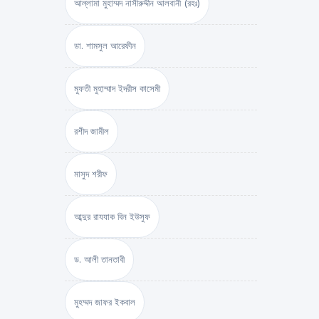
আল্লামা মুহাম্মদ নাসীরুদ্দীন আলবানী (রহঃ)
ডা. শামসুল আরেফীন
মুফতী মুহাম্মাদ ইদরীস কাসেমী
রশীদ জামীল
মাসুদ শরীফ
আব্দুর রাযযাক বিন ইউসুফ
ড. আলী তানতাবী
মুহম্মদ জাফর ইকবাল