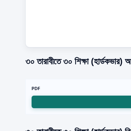
৩০ তারাবীতে ৩০ শিক্ষা (হার্ডকভার) 
PDF