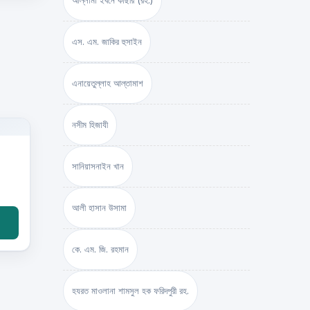
আল্লামা ইবনে কাছীর (রহ.)
এস. এম. জাকির হুসাইন
এনায়েতুল্লাহ আল্‌তামাশ
নসীম হিজাযী
সানিয়াসনাইন খান
আলী হাসান উসামা
কে. এম. জি. রহমান
হযরত মাওলানা শামসুল হক ফরিদপুরী রহ.