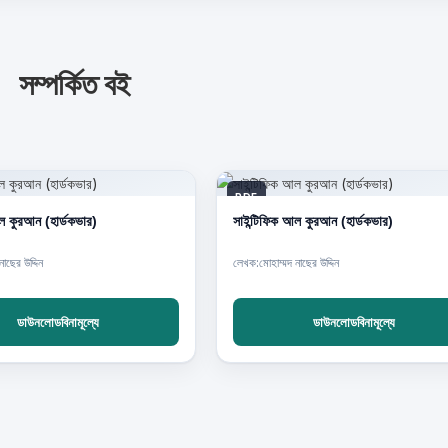
সম্পর্কিত বই
PDF
ল কুরআন (হার্ডকভার)
সাইন্টিফিক আল কুরআন (হার্ডকভার)
াছের উদ্দিন
লেখক:মোহাম্মদ নাছের উদ্দিন
ডাউনলোডবিনামূল্যে
ডাউনলোডবিনামূল্যে