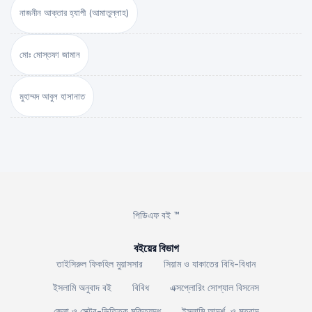
নাজনীন আক্তার হ্যাপী (আমাতুল্লাহ)
মোঃ মোস্তফা জামান
মুহাম্মদ আবুল হাসানাত
পিডিএফ বই ™
বইয়ের বিভাগ
তাইসিরুল ফিকহিল মুয়াসসার
সিয়াম ও যাকাতের বিধি-বিধান
ইসলামি অনুবাদ বই
বিবিধ
এক্সপ্লোরিং সোশ্যাল বিসনেস
জেলা ও সেক্টর-ভিত্তিক মুক্তিযুদ্ধ
ইসলামি আদর্শ ও মতবাদ