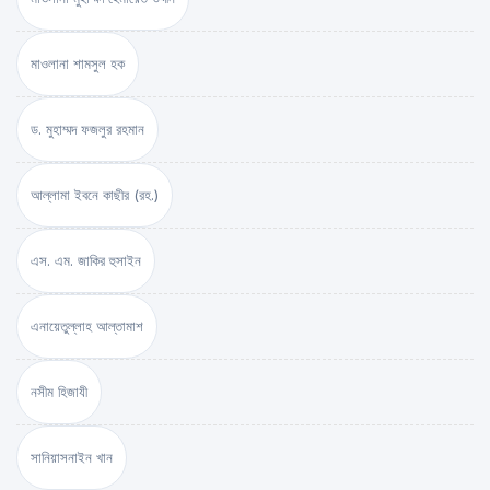
মাওলানা শামসুল হক
ড. মুহাম্মদ ফজলুর রহমান
আল্লামা ইবনে কাছীর (রহ.)
এস. এম. জাকির হুসাইন
এনায়েতুল্লাহ আল্‌তামাশ
নসীম হিজাযী
সানিয়াসনাইন খান