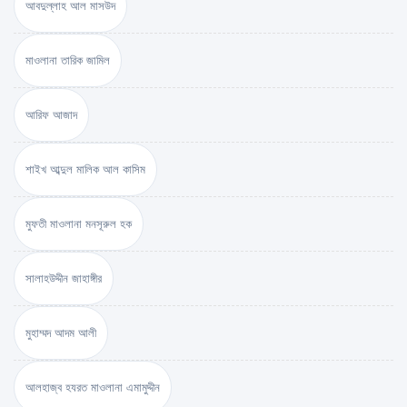
আবদুল্লাহ আল মাসউদ
মাওলানা তারিক জামিল
আরিফ আজাদ
শাইখ আব্দুল মালিক আল কাসিম
মুফতী মাওলানা মনসূরুল হক
সালাহউদ্দীন জাহাঙ্গীর
মুহাম্মদ আদম আলী
আলহাজ্ব হযরত মাওলানা এমামুদ্দীন