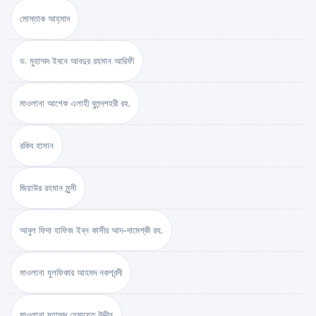
মোস্তাক আহ্‌মাদ
ড. মুহাম্মদ ইবনে আবদুর রহমান আরিফী
মাওলানা আশেক এলাহী বুলন্দশহরী রহ.
রকিব হাসান
জিয়াউর রহমান মুন্সী
আবুল ফিদা হাফিজ ইব্‌ন কাসীর আদ-দামেশ্‌কী রহ.
মাওলানা যুলফিকার আহমদ নকশবন্দী
মাওলানা মুহাম্মদ হেমায়েত উদ্দীন