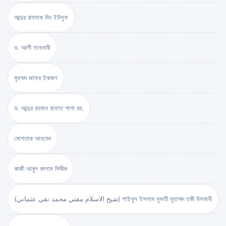
আব্দুর রাযযাক বিন ইউসুফ
ড. আলী তানতাবী
মুহম্মদ জাফর ইকবাল
ড. আব্দুর রহমান রাফাত পাশা রহ.
মোশতাক আহমেদ
কাজী আবুল কালাম সিদ্দীক
(شيخ الاسلام مفتي محمد تقي عثماني) শাইখুল ইসলাম মুফতী মুহাম্মদ তকী উসমানী