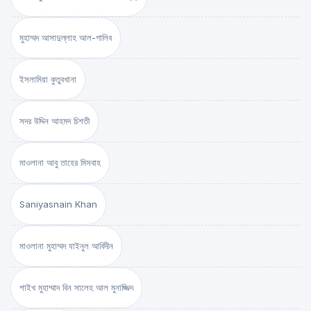
মুহাম্মদ আসাদুল্লাহ আল-গালিব
ইসলামিয়া কুতুবখানা
সদর উদ্দিন আহমদ চিশতী
মাওলানা আবু তাহের মিসবাহ
Saniyasnain Khan
মাওলানা মুহাম্মদ যাইনুল আবিদীন
শাইখ মুহাম্মাদ বিন সালেহ আল মুনাজ্জিদ