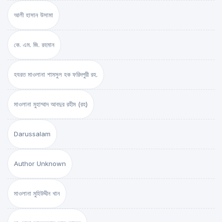
আলী হাসান উসামা
কে. এম. জি. রহমান
হযরত মাওলানা শামসুল হক ফরিদপুরী রহ.
মাওলানা মুহাম্মাদ আবদুর রহীম (রহ)
Darussalam
Author Unknown
মাওলানা মুহিউদ্দীন খান