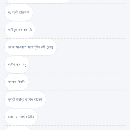
ড. আলী তানতাভী
আইনুল হক কাসেমী
হযরত মাওলানা জালালুদ্দীন রূমী (রহঃ)
অনীশ দাস অপু
আগাথা ক্রিস্টি
মুফতী মীযানুর রহমান কাসেমী
মোহাম্মদ নাছের উদ্দিন