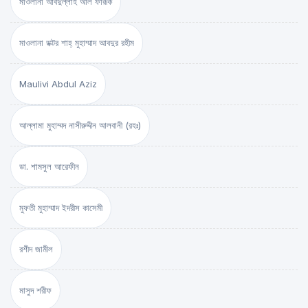
মাওলানা আবদুল্লাহ আল ফারূক
মাওলানা ডক্টর শাহ্‌ মুহাম্মাদ আবদুর রহীম
Maulivi Abdul Aziz
আল্লামা মুহাম্মদ নাসীরুদ্দীন আলবানী (রহঃ)
ডা. শামসুল আরেফীন
মুফতী মুহাম্মাদ ইদরীস কাসেমী
রশীদ জামীল
মাসুদ শরীফ