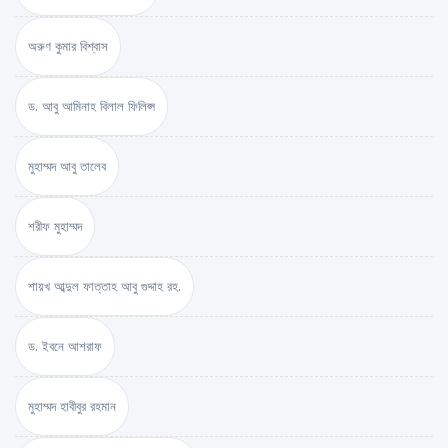
অরুণ কুমার বিশ্বাস
ড. আবু আমিনাহ বিলাল ফিলিপ্স
মুহাম্মদ আবু তালেব
শরীফ মুহাম্মদ
শায়খ আব্দুল ফাত্তাহ আবু গুদ্দাহ রহ.
ড. ইবনে আশরাফ
মুহাম্মদ হাবীবুর রহমান