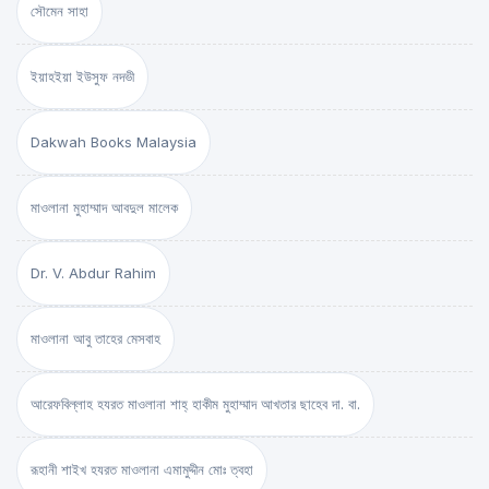
সৌমেন সাহা
ইয়াহইয়া ইউসুফ নদভী
Dakwah Books Malaysia
মাওলানা মুহাম্মাদ আবদুল মালেক
Dr. V. Abdur Rahim
মাওলানা আবু তাহের মেসবাহ
আরেফবিল্লাহ হযরত মাওলানা শাহ্ হাকীম মুহাম্মাদ আখতার ছাহেব দা. বা.
রূহানী শাইখ হযরত মাওলানা এমামুদ্দীন মোঃ ত্বহা