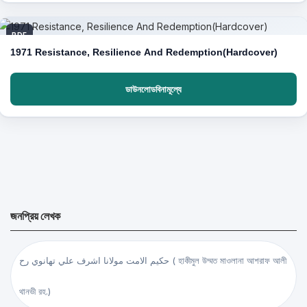
PDF
1971 Resistance, Resilience And Redemption(Hardcover)
ডাউনলোডবিনামূল্যে
জনপ্রিয় লেখক
حكيم الامت مولانا اشرف علي تهانوي رح ( হাকীমুল উম্মত মাওলানা আশরাফ আলী
থানভী রহ.)