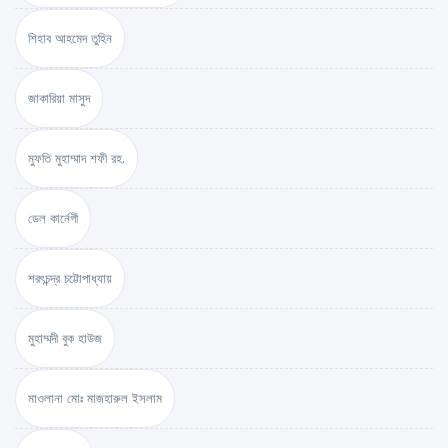
শিহাব আহমেদ তুহিন
জাকারিয়া মাসুদ
মুফতি মুহাম্মাদ শফী রহ.
ডেল কার্নেগী
শরৎচন্দ্র চট্টোপাধ্যায়
মুহাম্মদী বুক হাউজ
মাওলানা মোঃ মাজহারুল ইসলাম