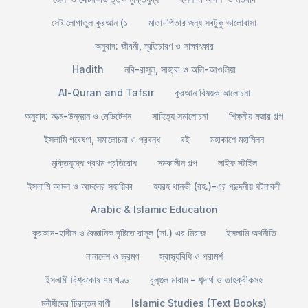
সেট লোগাতুল কুরআন (১
মাতা-পিতার জন্য সবটুকু ভালোবাসা
অনুবাদ: জীবনী, স্মৃতিচারণ ও সাক্ষাৎকার
Hadith
নবি-রাসুল, সাহাবা ও অলি-আওলিয়া
Al-Quran and Tafsir
কুরআন বিষয়ক আলোচনা
অনুবাদ: আত্ম-উন্নয়ন ও মেডিটেশন
সাহিত্য সমালোচনা
শিক্ষনীয় মজার গল্প
ইসলামি গবেষণা, সমালোচনা ও প্রবন্ধ
বই
মহাকাশে মহামিলন
মুক্তিযুদ্ধে প্রথম প্রতিরোধ
সমকালীন গল্প
লাইফ স্টাইল
ইসলামি আমল ও আমলের সহায়িকা
হযরহ থানভী (রহ.)-এর পছন্দনীয় ঘটনাবলী
Arabic & Islamic Education
কুরআন-হাদীস ও বৈজ্ঞানিক দৃষ্টিতে রাসূল (সা.) এর মিরাজ
ইসলামি অর্থনীতি
নানাদেশ ও ভ্রমণ
স্বাস্থ্যবিধি ও পরামর্শ
ইসলামী বিশ্বকোষ ৭ম খণ্ড
বুলূগুল মারাম - শব্দার্থ ও তাহক্বীকসহ
মনীষীদের চিরন্তন বাণী
Islamic Studies (Text Books)