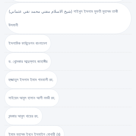
(شيخ الاسلام مفتي محمد تقي عثماني) শাইখুল ইসলাম মুফতী মুহাম্মদ তাকী
উসমানী
ইসলামিক ফাউন্ডেশন বাংলাদেশ
ড. খোন্দকার আব্দুল্লাহ জাহাঙ্গীর
হুজ্জাতুল ইসলাম ইমাম গাযযালী রহ.
সাইয়েদ আবুল হাসান আলী নদভী রহ.
খন্দকার আবুল খায়ের রহ.
ইমাম মুহাম্মদ ইবনে ইসমাইল বোখারী (র)