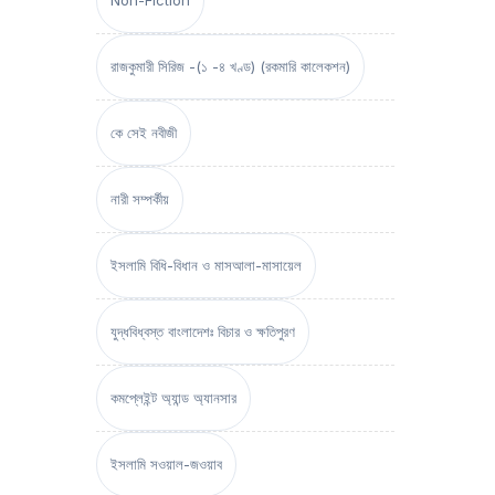
Non-Fiction
রাজকুমারী সিরিজ -(১ -৪ খণ্ড) (রকমারি কালেকশন)
কে সেই নবীজী
নারী সম্পর্কীয়
ইসলামি বিধি-বিধান ও মাসআলা-মাসায়েল
যুদ্ধবিধ্বস্ত বাংলাদেশঃ বিচার ও ক্ষতিপুরণ
কমপ্লেইন্ট অ্যান্ড অ্যানসার
ইসলামি সওয়াল-জওয়াব