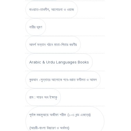
দাওয়াত-তাবলীগ, আলোচনা ও ওয়াজ
নারীর ভূষণ
আদর্শ সন্তান গঠনে মাতা-পিতার করণীয়
Arabic & Urdu Languages Books
কুরআন -সুন্নাহর আলোকে শবে-বরাত ফযীলত ও আমল
রাম : সায়ন অব ইক্ষাকু
পূর্নাঙ্গ মজমুআয়ে অজীফা শরীফ (১-৩ খন্ড একত্রে)
(আরবী-বাংলা উচ্চারণ ও অর্থসহ)