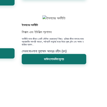
ইসলামের অর্থনীতি
লিনাক্স এবং ইউনিক্স প্রশাসন
অর্থনীতি মানব জীবনে একটি মৌলিক ওগুরুত্বপূর্ণ বিষয়। দুনিয়ায় জীবন যাপনের জন্য
প্রয়োজনীয সামগ্রী আহরণ, সর্বশ্রেণী মানুষের মধ্যে উহার সুষম বন্টন এবং সমাজ ও
রাষ্ট্রের ক্রমব...
লেখক:
মাওলানা মুহাম্মাদ আবদুর রহীম (রহ)
ডাউনলোডবিনামূল্যে