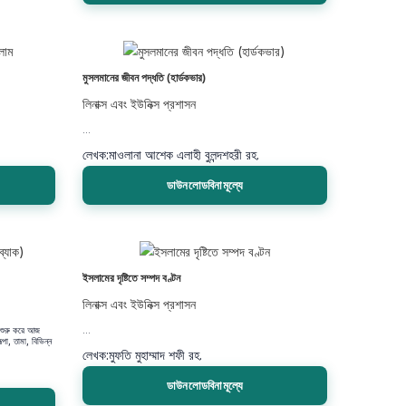
মুসলমানের জীবন পদ্ধতি (হার্ডকভার)
লিনাক্স এবং ইউনিক্স প্রশাসন
...
লেখক:
মাওলানা আশেক এলাহী বুলন্দশহরী রহ.
ডাউনলোডবিনামূল্যে
ইসলামের দৃষ্টিতে সম্পদ বণ্টন
লিনাক্স এবং ইউনিক্স প্রশাসন
ে শুরু করে আজ
...
পা, তামা, বিভিন্ন
লেখক:
মুফতি মুহাম্মাদ শফী রহ.
ডাউনলোডবিনামূল্যে