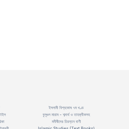
ইসলামী বিশ্বকোষ ৭ম খণ্ড
টাইল
বুলূগুল মারাম - শব্দার্থ ও তাহক্বীকসহ
িকা
মনীষীদের চিরন্তন বাণী
টনাবলী
Islamic Studies (Text Books)