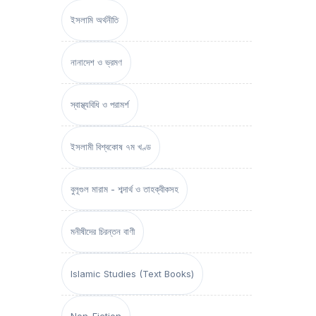
ইসলামি অর্থনীতি
নানাদেশ ও ভ্রমণ
স্বাস্থ্যবিধি ও পরামর্শ
ইসলামী বিশ্বকোষ ৭ম খণ্ড
বুলূগুল মারাম - শব্দার্থ ও তাহক্বীকসহ
মনীষীদের চিরন্তন বাণী
Islamic Studies (Text Books)