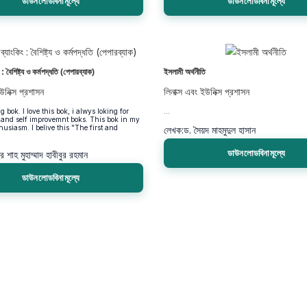
ডাউনলোডবিনামূল্যে
ডাউনলোডবিনামূল্যে
: বৈশিষ্ট্য ও কর্মপদ্ধতি (পেপারব্যাক)
ইসলামী অর্থনীতি
উনিক্স প্রশাসন
লিনাক্স এবং ইউনিক্স প্রশাসন
g bok. I love this bok, i alwys loking for
...
 and self improvemnt boks. This bok in my
husiasm. I belive this "The first and
লেখক:
ড. সৈয়দ মাহমুদুল হাসান
ডাউনলোডবিনামূল্যে
 শাহ মুহাম্মাদ হাবীবুর রহমান
ডাউনলোডবিনামূল্যে