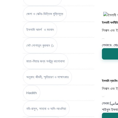
জেলা ও সেক্টর-ভিত্তিক মুক্তিযুদ্ধ
ইসলামী অর্থনীত
ইসলামি আদর্শ ও মতবাদ
লিনাক্স এবং ই
...
লেখক:
ড. মো
সেট লোগাতুল কুরআন (১
মাতা-পিতার জন্য সবটুকু ভালোবাসা
অনুবাদ: জীবনী, স্মৃতিচারণ ও সাক্ষাৎকার
ইসলামি ব্যাংকিং
লিনাক্স এবং ই
Hadith
...
লেখক:
(شيخ الاسلام مفتي محمد تقي عثماني)
নবি-রাসুল, সাহাবা ও অলি-আওলিয়া
শাইখুল ইসলাম