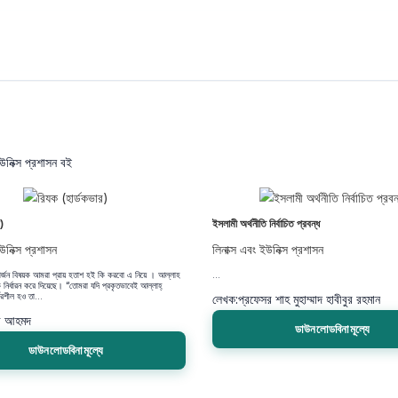
ইউনিক্স প্রশাসন বই
)
ইসলামী অর্থনীতি নির্বাচিত প্রবন্ধ
উনিক্স প্রশাসন
লিনাক্স এবং ইউনিক্স প্রশাসন
ার্জন বিষয়ক আমরা প্রায় হতাশ হই কি করবো এ নিয়ে । আল্লাহ
...
নির্ধারন করে দিয়েছে। “তোমরা যদি প্রকৃতভাবেই আল্লাহ্
ভরশীল হও তা...
লেখক:
প্রফেসর শাহ মুহাম্মাদ হাবীবুর রহমান
র আহমদ
ডাউনলোডবিনামূল্যে
ডাউনলোডবিনামূল্যে