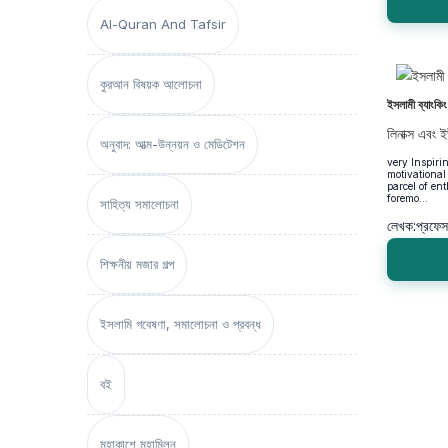
Al-Quran And Tafsir
কুরআন বিষয়ক আলোচনা
ইসলামী ব্যাংকিং 
লিনাক্স এবং ই
অনুবাদ: আত্ম-উন্নয়ন ও মেডিটেশন
very Inspirin
motivational
parcel of ent
foremo...
সাহিত্য সমালোচনা
লেখক:
প্রফেসর
শিক্ষনীয় মজার গল্প
ইসলামি গবেষণা, সমালোচনা ও প্রবন্ধ
বই
মহাকাশে মহামিলন