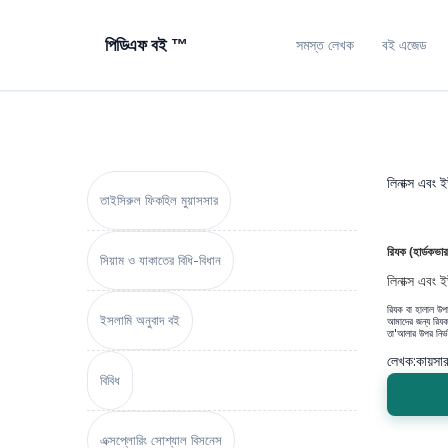
পিডিএফ বই ™
সমস্ত লেখক
বই এজেড
লিনাক্স এবং 
তাইসিরুল ফিকহিল মুয়াসসার
রিযক (হার্ডকভার
সিয়াম ও যাকাতের বিধি-বিধান
লিনাক্স এবং ই
রিযক বা হালাল উপ
ইসলামি অনুবাদ বই
আমাদের জন্য রিযক 
তা'আলার উপর নির্
লেখক:
কায়সা
বিবিধ
এক্সপ্লোরিং সোশ্যাল বিসনেস