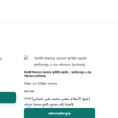
ইসলামী ফিক্বহের আলোকে সুদবিহীন ব্যাংকিং : আপত্তিসমূহ ও তার
পর্যালোচনা (হার্ডকভার)
লিনাক্স এবং ইউনিক্স প্রশাসন
best bok....
লেখক:
(شيخ الاسلام مفتي محمد تقي عثماني)
শাইখুল ইসলাম মুফতী মুহাম্মদ তকী উসমানী
ডাউনলোডবিনামূল্যে