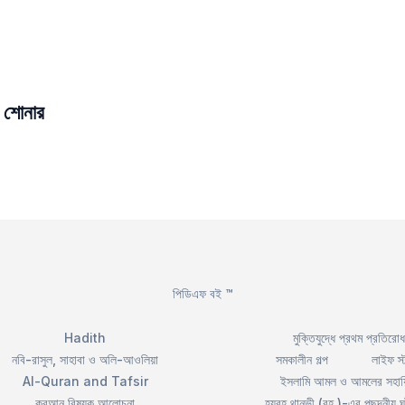
ং শোনার
পিডিএফ বই ™
Hadith
মুক্তিযুদ্ধে প্রথম প্রতিরোধ
নবি-রাসুল, সাহাবা ও অলি-আওলিয়া
সমকালীন গল্প
লাইফ স্
Al-Quran and Tafsir
ইসলামি আমল ও আমলের সহায়
কুরআন বিষয়ক আলোচনা
হযরহ থানভী (রহ.)-এর পছন্দনীয় ঘ