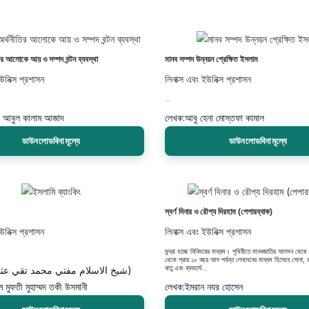
ির আলোকে আয় ও সম্পদ বন্টন ব্যবস্থা
মানব সম্পদ উন্নয়ন প্রেক্ষিত ইসলাম
উনিক্স প্রশাসন
লিনাক্স এবং ইউনিক্স প্রশাসন
...
ঃ আবুল কালাম আজাদ
লেখক:
আবু হেনা মোস্তফা কামাল
ডাউনলোডবিনামূল্যে
ডাউনলোডবিনামূল্যে
স্বর্ণ দিনার ও রৌপ্য দিরহাম (পেপারব্যাক)
উনিক্স প্রশাসন
লিনাক্স এবং ইউনিক্স প্রশাসন
মুদ্রা হচ্ছে বিনিময়ের মাধ্যম। পৃথিবীতে মানবজাতির আগমন থেক
থেকে প্রায় ১০ বছর আগ পর্যন্ত লেনদেনের মাধ্যম হিসেবে সোনা, রূ
ধাতু এবং ব্যবহার্য...
 মুফতী মুহাম্মদ তকী উসমানী
লেখক:
ইমরান নযর হোসেন