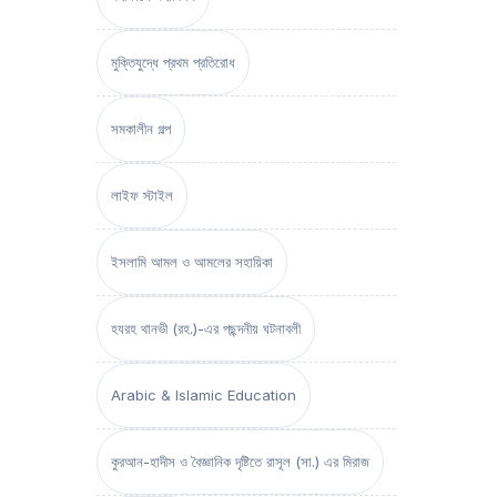
মুক্তিযুদ্ধে প্রথম প্রতিরোধ
সমকালীন গল্প
লাইফ স্টাইল
ইসলামি আমল ও আমলের সহায়িকা
হযরহ থানভী (রহ.)-এর পছন্দনীয় ঘটনাবলী
Arabic & Islamic Education
কুরআন-হাদীস ও বৈজ্ঞানিক দৃষ্টিতে রাসূল (সা.) এর মিরাজ