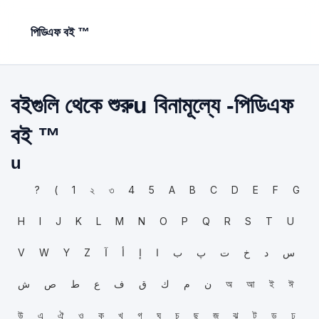
পিডিএফ বই ™
বইগুলি থেকে শুরুu বিনামূল্যে -পিডিএফ
বই ™
u
?
(
1
২
৩
4
5
A
B
C
D
E
F
G
H
I
J
K
L
M
N
O
P
Q
R
S
T
U
V
W
Y
Z
آ
أ
إ
ا
ب
پ
ت
خ
د
س
ش
ص
ط
ع
ف
ق
ك
م
ن
অ
আ
ই
ঈ
উ
এ
ঐ
ও
ক
খ
গ
ঘ
চ
ছ
জ
ঝ
ট
ড
ঢ