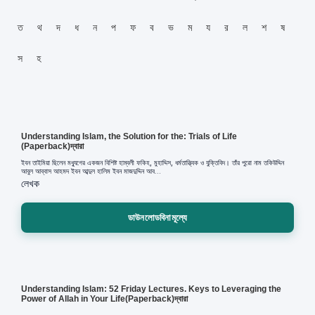
ত
থ
দ
ধ
ন
প
ফ
ব
ভ
ম
য
র
ল
শ
ষ
স
হ
Understanding Islam, the Solution for the: Trials of Life
(Paperback)দ্বারা
ইবন তাইমিয়া ছিলেন মধ্যুগের একজন বিশিষ্ট হাম্বলী ফকিহ, মুহাদ্দিস, ধর্মতাত্ত্বিক ও যুক্তিবিদ। তাঁর পুরো নাম তকিউদ্দিন
আবুল আব্বাস আহমদ ইবন আব্দুল হালিম ইবন মাজদুদ্দিন আব...
লেখক
ডাউনলোডবিনামূল্যে
Understanding Islam: 52 Friday Lectures. Keys to Leveraging the
Power of Allah in Your Life(Paperback)দ্বারা