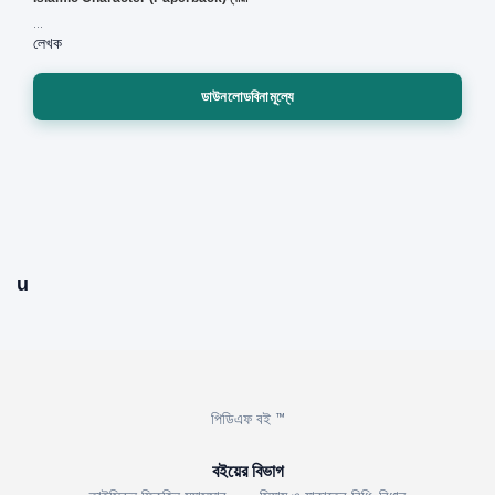
...
লেখক
ডাউনলোডবিনামূল্যে
u
পিডিএফ বই ™
বইয়ের বিভাগ