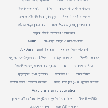
তাইসিরুল ফিকহিল মুয়াসসার
সিয়াম ও যাকাতের বিধি-বিধান
ইসলামি অনুবাদ বই
বিবিধ
এক্সপ্লোরিং সোশ্যাল বিসনেস
জেলা ও সেক্টর-ভিত্তিক মুক্তিযুদ্ধ
ইসলামি আদর্শ ও মতবাদ
সেট লোগাতুল কুরআন (১
মাতা-পিতার জন্য সবটুকু ভালোবাসা
অনুবাদ: জীবনী, স্মৃতিচারণ ও সাক্ষাৎকার
Hadith
নবি-রাসুল, সাহাবা ও অলি-আওলিয়া
Al-Quran and Tafsir
কুরআন বিষয়ক আলোচনা
অনুবাদ: আত্ম-উন্নয়ন ও মেডিটেশন
সাহিত্য সমালোচনা
শিক্ষনীয় মজার গল্প
ইসলামি গবেষণা, সমালোচনা ও প্রবন্ধ
বই
মহাকাশে মহামিলন
মুক্তিযুদ্ধে প্রথম প্রতিরোধ
সমকালীন গল্প
লাইফ স্টাইল
ইসলামি আমল ও আমলের সহায়িকা
হযরহ থানভী (রহ.)-এর পছন্দনীয় ঘটনাবলী
Arabic & Islamic Education
কুরআন-হাদীস ও বৈজ্ঞানিক দৃষ্টিতে রাসূল (সা.) এর মিরাজ
ইসলামি অর্থনীতি
নানাদেশ ও ভ্রমণ
স্বাস্থ্যবিধি ও পরামর্শ