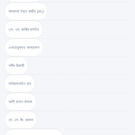
আল্লামা ইবনে কাছীর (রহ.)
এস. এম. জাকির হুসাইন
এনায়েতুল্লাহ আল্‌তামাশ
নসীম হিজাযী
সানিয়াসনাইন খান
আলী হাসান উসামা
কে. এম. জি. রহমান