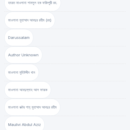
হযরত মাওলানা শামসুল হক ফরিদপুরী রহ.
মাওলানা মুহাম্মাদ আবদুর রহীম (রহ)
Darussalam
Author Unknown
মাওলানা মুহিউদ্দীন খান
মাওলানা আবদুল্লাহ আল ফারূক
মাওলানা ডক্টর শাহ্‌ মুহাম্মাদ আবদুর রহীম
Maulivi Abdul Aziz