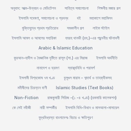
অনুবাদ: আত্ম-উন্নয়ন ও মেডিটেশন
সাহিত্য সমালোচনা
শিক্ষনীয় মজার গল্প
ইসলামি গবেষণা, সমালোচনা ও প্রবন্ধ
বই
মহাকাশে মহামিলন
মুক্তিযুদ্ধে প্রথম প্রতিরোধ
সমকালীন গল্প
লাইফ স্টাইল
ইসলামি আমল ও আমলের সহায়িকা
হযরহ থানভী (রহ.)-এর পছন্দনীয় ঘটনাবলী
Arabic & Islamic Education
কুরআন-হাদীস ও বৈজ্ঞানিক দৃষ্টিতে রাসূল (সা.) এর মিরাজ
ইসলামি অর্থনীতি
নানাদেশ ও ভ্রমণ
স্বাস্থ্যবিধি ও পরামর্শ
ইসলামী বিশ্বকোষ ৭ম খণ্ড
বুলূগুল মারাম - শব্দার্থ ও তাহক্বীকসহ
মনীষীদের চিরন্তন বাণী
Islamic Studies (Text Books)
Non-Fiction
রাজকুমারী সিরিজ -(১ -৪ খণ্ড) (রকমারি কালেকশন)
কে সেই নবীজী
নারী সম্পর্কীয়
ইসলামি বিধি-বিধান ও মাসআলা-মাসায়েল
যুদ্ধবিধ্বস্ত বাংলাদেশঃ বিচার ও ক্ষতিপুরণ