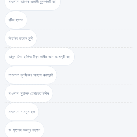
মাওলানা আশেক এলাহী বুলন্দশহরী রহ.
রকিব হাসান
জিয়াউর রহমান মুন্সী
আবুল ফিদা হাফিজ ইব্‌ন কাসীর আদ-দামেশ্‌কী রহ.
মাওলানা যুলফিকার আহমদ নকশবন্দী
মাওলানা মুহাম্মদ হেমায়েত উদ্দীন
মাওলানা শামসুল হক
ড. মুহাম্মদ ফজলুর রহমান