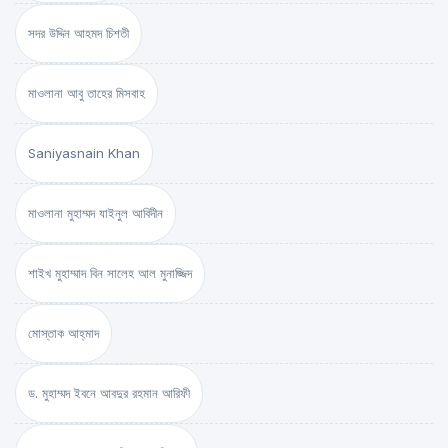
সদর উদ্দিন আহমদ চিশতী
মাওলানা আবু তাহের মিসবাহ
Saniyasnain Khan
মাওলানা মুহাম্মদ যাইনুল আবিদীন
শাইখ মুহাম্মাদ বিন সালেহ আল মুনাজ্জিদ
মোস্তাক আহ্‌মাদ
ড. মুহাম্মদ ইবনে আবদুর রহমান আরিফী