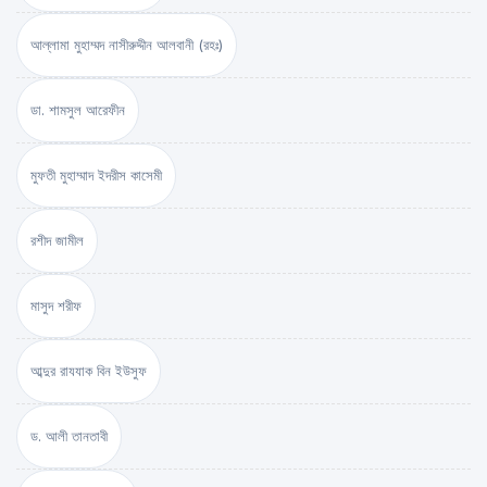
আল্লামা মুহাম্মদ নাসীরুদ্দীন আলবানী (রহঃ)
ডা. শামসুল আরেফীন
মুফতী মুহাম্মাদ ইদরীস কাসেমী
রশীদ জামীল
মাসুদ শরীফ
আব্দুর রাযযাক বিন ইউসুফ
ড. আলী তানতাবী