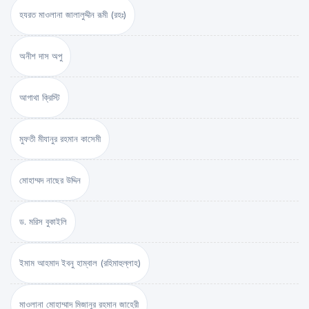
হযরত মাওলানা জালালুদ্দীন রূমী (রহঃ)
অনীশ দাস অপু
আগাথা ক্রিস্টি
মুফতী মীযানুর রহমান কাসেমী
মোহাম্মদ নাছের উদ্দিন
ড. মরিস বুকাইলি
ইমাম আহমাদ ইবনু হাম্বাল (রহিমাহুল্লাহ)
মাওলানা মোহাম্মাদ মিজানুর রহমান জাহেরী