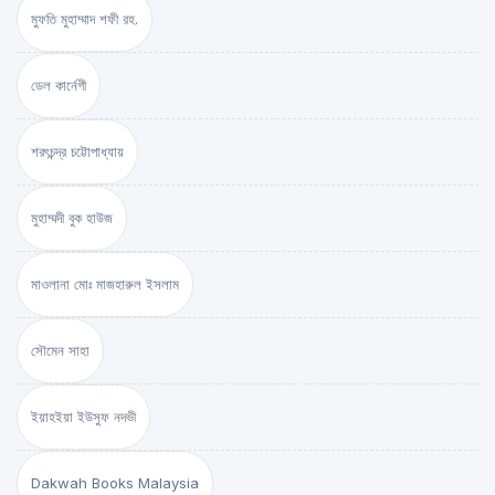
মুফতি মুহাম্মাদ শফী রহ.
ডেল কার্নেগী
শরৎচন্দ্র চট্টোপাধ্যায়
মুহাম্মদী বুক হাউজ
মাওলানা মোঃ মাজহারুল ইসলাম
সৌমেন সাহা
ইয়াহইয়া ইউসুফ নদভী
Dakwah Books Malaysia