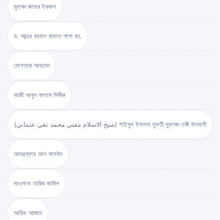
মুহম্মদ জাফর ইকবাল
ড. আব্দুর রহমান রাফাত পাশা রহ.
মোশতাক আহমেদ
কাজী আবুল কালাম সিদ্দীক
(شيخ الاسلام مفتي محمد تقي عثماني) শাইখুল ইসলাম মুফতী মুহাম্মদ তকী উসমানী
আবদুল্লাহ আল মাসউদ
মাওলানা তারিক জামিল
আরিফ আজাদ