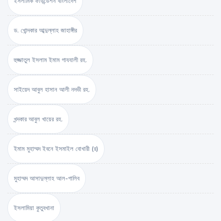
ইসলামিক ফাউন্ডেশন বাংলাদেশ
ড. খোন্দকার আব্দুল্লাহ জাহাঙ্গীর
হুজ্জাতুল ইসলাম ইমাম গাযযালী রহ.
সাইয়েদ আবুল হাসান আলী নদভী রহ.
খন্দকার আবুল খায়ের রহ.
ইমাম মুহাম্মদ ইবনে ইসমাইল বোখারী (র)
মুহাম্মদ আসাদুল্লাহ আল-গালিব
ইসলামিয়া কুতুবখানা