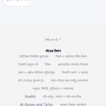
পিডিএফ বই ™
বইয়ের বিভাগ
তাইসিরুল ফিকহিল মুয়াসসার
সিয়াম ও যাকাতের বিধি-বিধান
ইসলামি অনুবাদ বই
বিবিধ
এক্সপ্লোরিং সোশ্যাল বিসনেস
জেলা ও সেক্টর-ভিত্তিক মুক্তিযুদ্ধ
ইসলামি আদর্শ ও মতবাদ
সেট লোগাতুল কুরআন (১
মাতা-পিতার জন্য সবটুকু ভালোবাসা
অনুবাদ: জীবনী, স্মৃতিচারণ ও সাক্ষাৎকার
Hadith
নবি-রাসুল, সাহাবা ও অলি-আওলিয়া
Al-Quran and Tafsir
কুরআন বিষয়ক আলোচনা