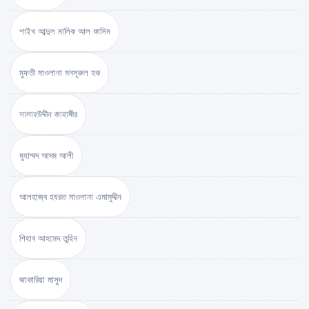
শাইখ আব্দুল মালিক আল কাসিম
মুফতী মাওলানা মনসূরুল হক
সালাহউদ্দীন জাহাঙ্গীর
মুহাম্মদ আদম আলী
আলহাজ্ব হযরত মাওলানা এমামুদ্দীন
শিহাব আহমেদ তুহিন
জাকারিয়া মাসুদ