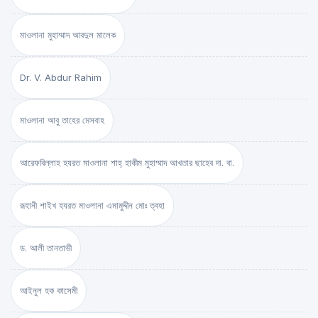
মাওলানা মুহাম্মাদ আবদুল মালেক
Dr. V. Abdur Rahim
মাওলানা আবু তাহের মেসবাহ
আরেফবিল্লাহ হযরত মাওলানা শাহ্ হাকীম মুহাম্মাদ আখতার ছাহেব দা. বা.
রূহানী শাইখ হযরত মাওলানা এমামুদ্দীন মোঃ ত্বহা
ড. আলী তানতাভী
আইনুল হক কাসেমী