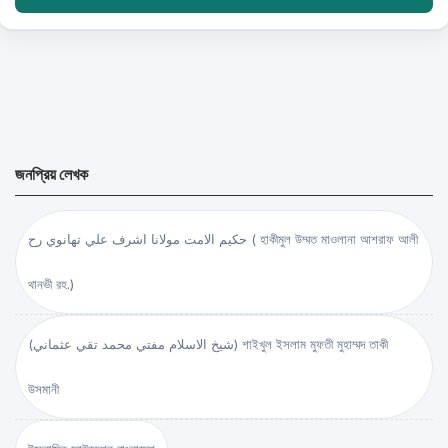
জনপ্রিয় লেখক
حكيم الامت مولانا اشرف علي تهانوي رح ( হাকীমুল উম্মত মাওলানা আশরাফ আলী
থানভী রহ.)
(شيخ الاسلام مفتي محمد تقي عثماني) শাইখুল ইসলাম মুফতী মুহাম্মদ তাকী
উসমানী