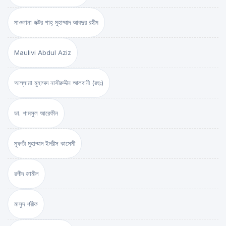
মাওলানা ডক্টর শাহ্‌ মুহাম্মাদ আবদুর রহীম
Maulivi Abdul Aziz
আল্লামা মুহাম্মদ নাসীরুদ্দীন আলবানী (রহঃ)
ডা. শামসুল আরেফীন
মুফতী মুহাম্মাদ ইদরীস কাসেমী
রশীদ জামীল
মাসুদ শরীফ