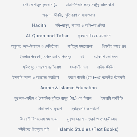
সেট লোগাতুল কুরআন (১
মাতা-পিতার জন্য সবটুকু ভালোবাসা
অনুবাদ: জীবনী, স্মৃতিচারণ ও সাক্ষাৎকার
Hadith
নবি-রাসুল, সাহাবা ও অলি-আওলিয়া
Al-Quran and Tafsir
কুরআন বিষয়ক আলোচনা
অনুবাদ: আত্ম-উন্নয়ন ও মেডিটেশন
সাহিত্য সমালোচনা
শিক্ষনীয় মজার গল্প
ইসলামি গবেষণা, সমালোচনা ও প্রবন্ধ
বই
মহাকাশে মহামিলন
মুক্তিযুদ্ধে প্রথম প্রতিরোধ
সমকালীন গল্প
লাইফ স্টাইল
ইসলামি আমল ও আমলের সহায়িকা
হযরহ থানভী (রহ.)-এর পছন্দনীয় ঘটনাবলী
Arabic & Islamic Education
কুরআন-হাদীস ও বৈজ্ঞানিক দৃষ্টিতে রাসূল (সা.) এর মিরাজ
ইসলামি অর্থনীতি
নানাদেশ ও ভ্রমণ
স্বাস্থ্যবিধি ও পরামর্শ
ইসলামী বিশ্বকোষ ৭ম খণ্ড
বুলূগুল মারাম - শব্দার্থ ও তাহক্বীকসহ
মনীষীদের চিরন্তন বাণী
Islamic Studies (Text Books)