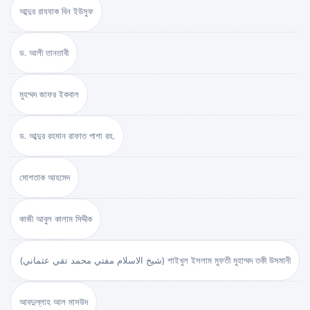
আব্দুর রাযযাক বিন ইউসুফ
ড. আলী তানতাবী
মুহম্মদ জাফর ইকবাল
ড. আব্দুর রহমান রাফাত পাশা রহ.
মোশতাক আহমেদ
কাজী আবুল কালাম সিদ্দীক
(شيخ الاسلام مفتي محمد تقي عثماني) শাইখুল ইসলাম মুফতী মুহাম্মদ তকী উসমানী
আবদুল্লাহ আল মাসউদ