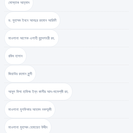
মোস্তাক আহ্‌মাদ
ড. মুহাম্মদ ইবনে আবদুর রহমান আরিফী
মাওলানা আশেক এলাহী বুলন্দশহরী রহ.
রকিব হাসান
জিয়াউর রহমান মুন্সী
আবুল ফিদা হাফিজ ইব্‌ন কাসীর আদ-দামেশ্‌কী রহ.
মাওলানা যুলফিকার আহমদ নকশবন্দী
মাওলানা মুহাম্মদ হেমায়েত উদ্দীন