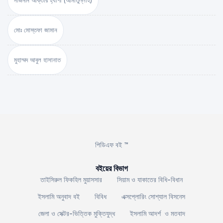
মোঃ মোস্তফা জামান
মুহাম্মদ আবুল হাসানাত
পিডিএফ বই ™
বইয়ের বিভাগ
তাইসিরুল ফিকহিল মুয়াসসার
সিয়াম ও যাকাতের বিধি-বিধান
ইসলামি অনুবাদ বই
বিবিধ
এক্সপ্লোরিং সোশ্যাল বিসনেস
জেলা ও সেক্টর-ভিত্তিক মুক্তিযুদ্ধ
ইসলামি আদর্শ ও মতবাদ