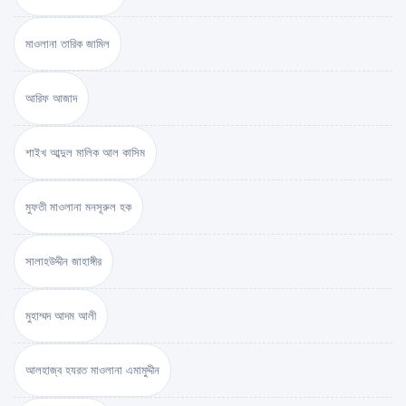
মাওলানা তারিক জামিল
আরিফ আজাদ
শাইখ আব্দুল মালিক আল কাসিম
মুফতী মাওলানা মনসূরুল হক
সালাহউদ্দীন জাহাঙ্গীর
মুহাম্মদ আদম আলী
আলহাজ্ব হযরত মাওলানা এমামুদ্দীন