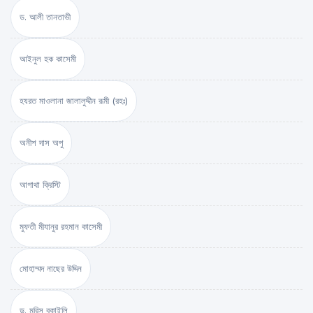
ড. আলী তানতাভী
আইনুল হক কাসেমী
হযরত মাওলানা জালালুদ্দীন রূমী (রহঃ)
অনীশ দাস অপু
আগাথা ক্রিস্টি
মুফতী মীযানুর রহমান কাসেমী
মোহাম্মদ নাছের উদ্দিন
ড. মরিস বুকাইলি