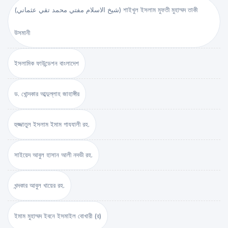
(شيخ الاسلام مفتي محمد تقي عثماني) শাইখুল ইসলাম মুফতী মুহাম্মদ তাকী
উসমানী
ইসলামিক ফাউন্ডেশন বাংলাদেশ
ড. খোন্দকার আব্দুল্লাহ জাহাঙ্গীর
হুজ্জাতুল ইসলাম ইমাম গাযযালী রহ.
সাইয়েদ আবুল হাসান আলী নদভী রহ.
খন্দকার আবুল খায়ের রহ.
ইমাম মুহাম্মদ ইবনে ইসমাইল বোখারী (র)