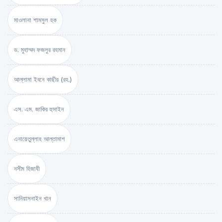
মাওলানা শামসুল হক
ড. মুহাম্মদ ফজলুর রহমান
আল্লামা ইবনে কাছীর (রহ.)
এস. এম. জাকির হুসাইন
এনায়েতুল্লাহ আল্‌তামাশ
নসীম হিজাযী
সানিয়াসনাইন খান