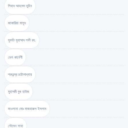
শিহাব আহমেদ তুহিন
জাকারিয়া মাসুদ
মুফতি মুহাম্মাদ শফী রহ.
ডেল কার্নেগী
শরৎচন্দ্র চট্টোপাধ্যায়
মুহাম্মদী বুক হাউজ
মাওলানা মোঃ মাজহারুল ইসলাম
সৌমেন সাহা