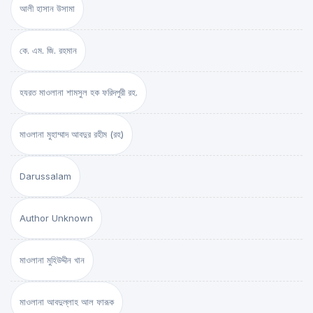
আলী হাসান উসামা
কে. এম. জি. রহমান
হযরত মাওলানা শামসুল হক ফরিদপুরী রহ.
মাওলানা মুহাম্মাদ আবদুর রহীম (রহ)
Darussalam
Author Unknown
মাওলানা মুহিউদ্দীন খান
মাওলানা আবদুল্লাহ আল ফারূক