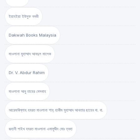
ইয়াহইয়া ইউসুফ নদভী
Dakwah Books Malaysia
মাওলানা মুহাম্মাদ আবদুল মালেক
Dr. V. Abdur Rahim
মাওলানা আবু তাহের মেসবাহ
আরেফবিল্লাহ হযরত মাওলানা শাহ্ হাকীম মুহাম্মাদ আখতার ছাহেব দা. বা.
রূহানী শাইখ হযরত মাওলানা এমামুদ্দীন মোঃ ত্বহা