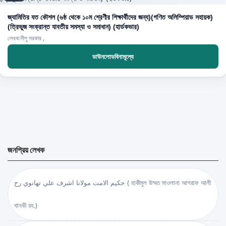
জ্যামিতির যত কৌশল (৬ষ্ঠ থেকে ১০ম শ্রেণীর শিক্ষার্থীদের জন্য)(গণিত অলিম্পিয়াড সহায়ক)
(ত্রিভুজ সংক্রান্ত যাবতীয় সমস্যা ও সমাধান) (হার্ডকভার)
লেখক:দীপু সরকার ,
ডাউনলোডবিনামূল্যে
জনপ্রিয় লেখক
حكيم الامت مولانا اشرف علي تهانوي رح ( হাকীমুল উম্মত মাওলানা আশরাফ আলী
থানভী রহ.)