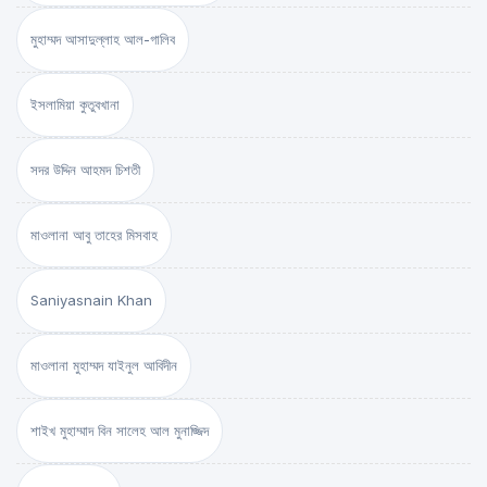
মুহাম্মদ আসাদুল্লাহ আল-গালিব
ইসলামিয়া কুতুবখানা
সদর উদ্দিন আহমদ চিশতী
মাওলানা আবু তাহের মিসবাহ
Saniyasnain Khan
মাওলানা মুহাম্মদ যাইনুল আবিদীন
শাইখ মুহাম্মাদ বিন সালেহ আল মুনাজ্জিদ