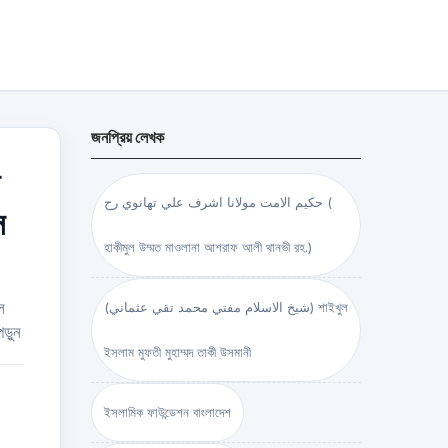
জনপ্রিয় লেখক
حكيم الامت مولانا اشرف علي تهانوي رح (
স
হাকীমুল উম্মত মাওলানা আশরাফ আলী থানভী রহ.)
ল
(شيخ الاسلام مفتي محمد تقي عثماني) শাইখুল
ড়ুন
ইসলাম মুফতী মুহাম্মদ তাকী উসমানী
ইসলামিক ফাউন্ডেশন বাংলাদেশ