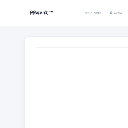
পিডিএফ বই ™
সমস্ত লেখক
বই এজেড