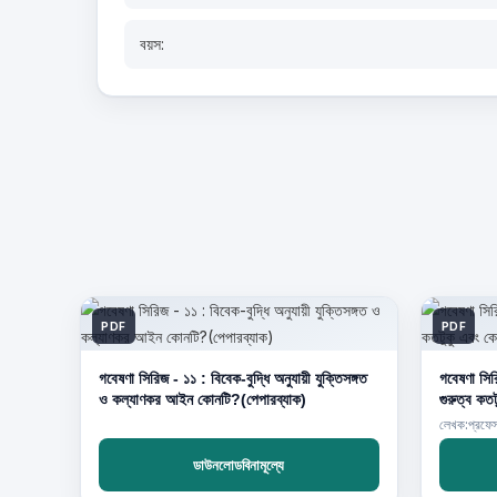
বয়স:
PDF
PDF
গবেষণা সিরিজ - ১১ : বিবেক-বুদ্ধি অনুযায়ী যুক্তিসঙ্গত
গবেষণা সির
ও কল্যাণকর আইন কোনটি?(পেপারব্যাক)
গুরুত্ব কত
লেখক:প্রফেসর
ডাউনলোডবিনামূল্যে