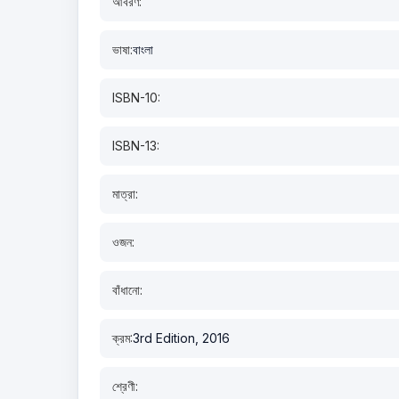
আবরণ:
ভাষা:
বাংলা
ISBN-10:
ISBN-13:
মাত্রা:
ওজন:
বাঁধানো:
ক্রম:
3rd Edition, 2016
শ্রেণী: