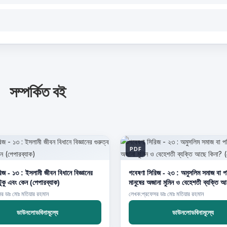
সম্পর্কিত বই
PDF
িজ - ১৩ : ইসলামী জীবন বিধানে বিজ্ঞানের
গবেষণা সিরিজ - ২৩ : অমুসলিম সমাজ বা পরিবারে
টুকু এবং কেন (পেপারব্যাক)
মানুষের অজানা মুমিন ও বেহেশতী ব্যক্তি 
(পেপারব্যাক)
 ডাঃ মোঃ মতিয়ার রহমান
লেখক:প্রফেসর ডাঃ মোঃ মতিয়ার রহমান
ডাউনলোডবিনামূল্যে
ডাউনলোডবিনামূল্যে