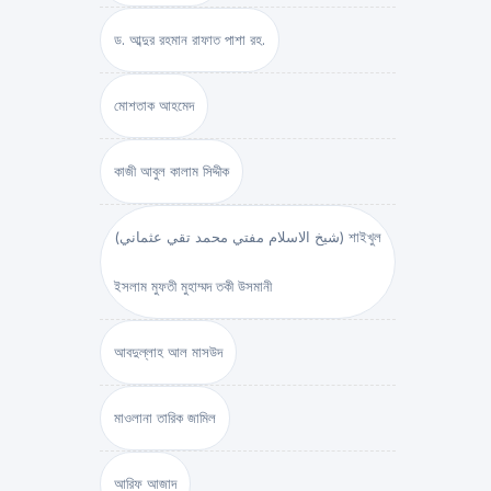
ড. আব্দুর রহমান রাফাত পাশা রহ.
মোশতাক আহমেদ
কাজী আবুল কালাম সিদ্দীক
(شيخ الاسلام مفتي محمد تقي عثماني) শাইখুল
ইসলাম মুফতী মুহাম্মদ তকী উসমানী
আবদুল্লাহ আল মাসউদ
মাওলানা তারিক জামিল
আরিফ আজাদ