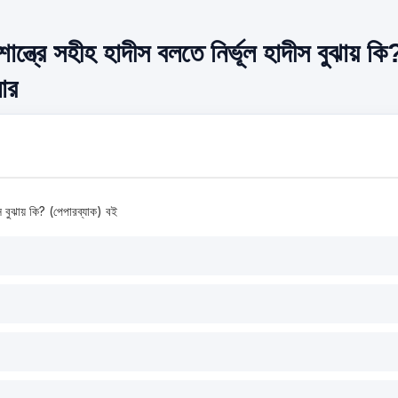
ন্ত্রে সহীহ হাদীস বলতে নির্ভূল হাদীস বুঝায় কি
ার
ীস বুঝায় কি? (পেপারব্যাক) বই