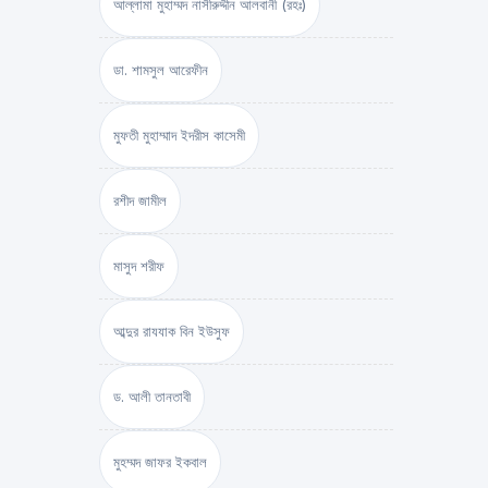
আল্লামা মুহাম্মদ নাসীরুদ্দীন আলবানী (রহঃ)
ডা. শামসুল আরেফীন
মুফতী মুহাম্মাদ ইদরীস কাসেমী
রশীদ জামীল
মাসুদ শরীফ
আব্দুর রাযযাক বিন ইউসুফ
ড. আলী তানতাবী
মুহম্মদ জাফর ইকবাল