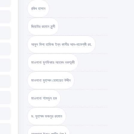
রকিব হাসান
জিয়াউর রহমান মুন্সী
আবুল ফিদা হাফিজ ইব্‌ন কাসীর আদ-দামেশ্‌কী রহ.
মাওলানা যুলফিকার আহমদ নকশবন্দী
মাওলানা মুহাম্মদ হেমায়েত উদ্দীন
মাওলানা শামসুল হক
ড. মুহাম্মদ ফজলুর রহমান