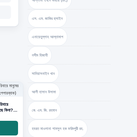
আল্লামা ইবনে কাছীর (রহ.)
এস. এম. জাকির হুসাইন
এনায়েতুল্লাহ আল্‌তামাশ
নসীম হিজাযী
সানিয়াসনাইন খান
আলী হাসান উসামা
আছে কিনা?
কে. এম. জি. রহমান
হযরত মাওলানা শামসুল হক ফরিদপুরী রহ.