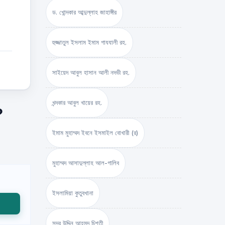
ড. খোন্দকার আব্দুল্লাহ জাহাঙ্গীর
হুজ্জাতুল ইসলাম ইমাম গাযযালী রহ.
সাইয়েদ আবুল হাসান আলী নদভী রহ.
খন্দকার আবুল খায়ের রহ.
?
ইমাম মুহাম্মদ ইবনে ইসমাইল বোখারী (র)
মুহাম্মদ আসাদুল্লাহ আল-গালিব
ইসলামিয়া কুতুবখানা
সদর উদ্দিন আহমদ চিশতী