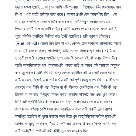
মুছতে সক্ষম হয়েছি ... অনুমান আমি এটি পুনরায়
লিখেছেন বইলেখক:মাসুদ খান
লিখব। এই বইটি দুর্দান্ত হতে পারে। আসল গল্পটি বেশ আকর্ষণীয় ছিল। সে
তার ড্রাগনগুলিকে যেভাবে তৈরি করেছিল তা আমি পছন্দ করেছি এবং এর
পিছনের গল্পটি বেশ আকর্ষণীয় ছিল। আমি অবশ্য প্রেমের গল্পের মতো করিনি,
পুরো বইটিই চারদিকে ভিত্তি করে তৈরি হয়েছিল। দুটি প্রধান চরিত্রের
(Rue এবং Kit) তেমন মিল ছিল না এবং কেবল একে অপরকে ভালবাসত কারণ
তারা দুটি আলফা ছিল। পাশাপাশি, আমি সমস্ত লিঙ্গকে ঘৃণা করি। বইটিতে
দু'তৃতীয়াংশ নীল রঙের অশ্লীল দৃশ্য ফেলেই কোনও বই নষ্ট করার উপায় কী।
আমি আক্ষরিকভাবে বড় প্যাসেজগুলি পড়তে পারি না কারণ এটি আমাকে অসুস্থ
করে তুলেছিল। এটি সত্যিই আগ্রহজনক ফ্যান্টাসি বই হবে এই ভেবে আমি
এটিকে বেছে নিয়েছি এবং পরিবর্তে একটি পর্ন পূর্ণ রোম্যান্স পেয়েছি। রূ কীভাবে
দেখেছে এবং তিনি কী পরা ছিলেন বা কী কীভাবে দেখছিলেন এবং তিনি কী পরা
ছিলেন বা নন তার বিস্তৃত বিবরণ দ্বারা প্লটের লাইনটি সরু এবং ধুয়ে গেছে।
তিনি এই প্লটটি নিয়ে কী করবেন সে চিন্তা করার চেয়ে লোক এবং তাদের
জামাকাপড় বর্ণনায় বেশি সময় ব্যয় করেছিলেন এবং তাই একটি দুর্বল গল্পের
সমাপ্তি হয়েছিল যা পুরো বইয়ের মধ্য দিয়ে খুব অ্যান্টিক্লিম্যাকটিক মুহুর্তগুলি
আপনাকে জুড়ে দিয়েছিল, "এটাই কি? এটি তাদের যা করার ছিল? আমি কেন
এটি পড়ছি? " স্পষ্টতই এই বইটি ভুল লেবেলযুক্ত ছিল।