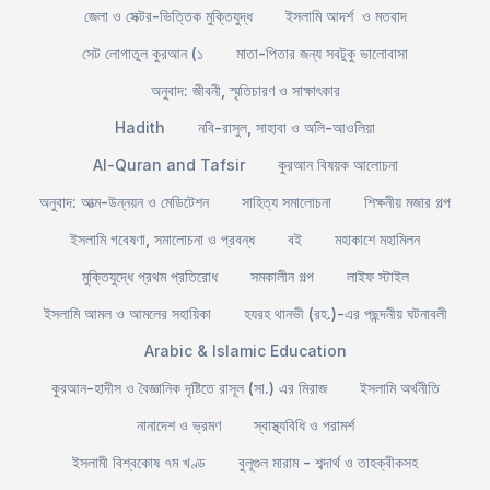
জেলা ও সেক্টর-ভিত্তিক মুক্তিযুদ্ধ
ইসলামি আদর্শ ও মতবাদ
সেট লোগাতুল কুরআন (১
মাতা-পিতার জন্য সবটুকু ভালোবাসা
অনুবাদ: জীবনী, স্মৃতিচারণ ও সাক্ষাৎকার
Hadith
নবি-রাসুল, সাহাবা ও অলি-আওলিয়া
Al-Quran and Tafsir
কুরআন বিষয়ক আলোচনা
অনুবাদ: আত্ম-উন্নয়ন ও মেডিটেশন
সাহিত্য সমালোচনা
শিক্ষনীয় মজার গল্প
ইসলামি গবেষণা, সমালোচনা ও প্রবন্ধ
বই
মহাকাশে মহামিলন
মুক্তিযুদ্ধে প্রথম প্রতিরোধ
সমকালীন গল্প
লাইফ স্টাইল
ইসলামি আমল ও আমলের সহায়িকা
হযরহ থানভী (রহ.)-এর পছন্দনীয় ঘটনাবলী
Arabic & Islamic Education
কুরআন-হাদীস ও বৈজ্ঞানিক দৃষ্টিতে রাসূল (সা.) এর মিরাজ
ইসলামি অর্থনীতি
নানাদেশ ও ভ্রমণ
স্বাস্থ্যবিধি ও পরামর্শ
ইসলামী বিশ্বকোষ ৭ম খণ্ড
বুলূগুল মারাম - শব্দার্থ ও তাহক্বীকসহ