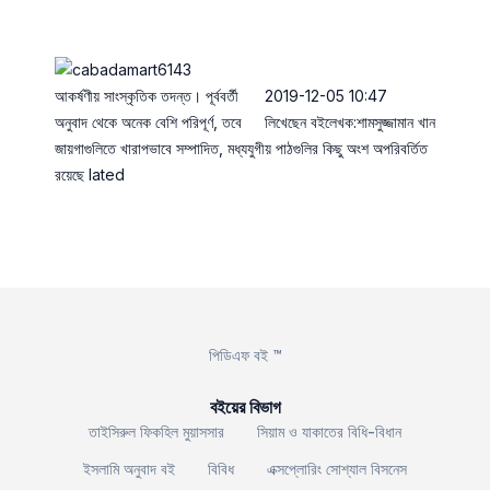
আকর্ষণীয় সাংস্কৃতিক তদন্ত। পূর্ববর্তী
2019-12-05 10:47
অনুবাদ থেকে অনেক বেশি পরিপূর্ণ, তবে
লিখেছেন বইলেখক:শামসুজ্জামান খান
জায়গাগুলিতে খারাপভাবে সম্পাদিত, মধ্যযুগীয় পাঠগুলির কিছু অংশ অপরিবর্তিত
রয়েছে lated
পিডিএফ বই ™
বইয়ের বিভাগ
তাইসিরুল ফিকহিল মুয়াসসার
সিয়াম ও যাকাতের বিধি-বিধান
ইসলামি অনুবাদ বই
বিবিধ
এক্সপ্লোরিং সোশ্যাল বিসনেস