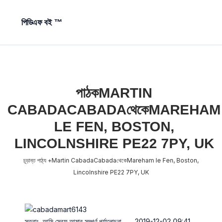
পিডিএফ বই ™
পাঠকMARTIN
CABADACABADAথেকেMAREHAM
LE FEN, BOSTON,
LINCOLNSHIRE PE22 7PY, UK
চূড়ান্ত পাঠ্য +Martin CabadaCabadaথেকেMareham le Fen, Boston,
Lincolnshire PE22 7PY, UK
সুতরাং, আমি স্রেফ আমার সম্পূর্ণ পর্যালোচনা
2019-12-02 09:41